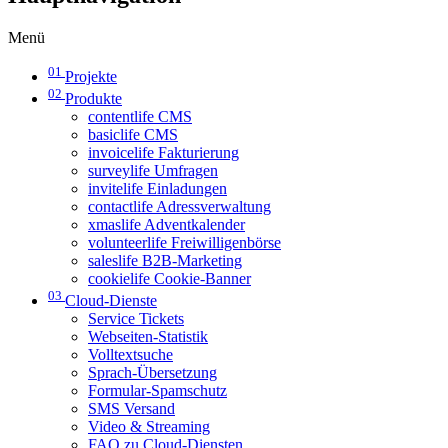
Menü
01
Projekte
02
Produkte
contentlife CMS
basiclife CMS
invoicelife Fakturierung
surveylife Umfragen
invitelife Einladungen
contactlife Adressverwaltung
xmaslife Adventkalender
volunteerlife Freiwilligenbörse
saleslife B2B-Marketing
cookielife Cookie-Banner
03
Cloud-Dienste
Service Tickets
Webseiten-Statistik
Volltextsuche
Sprach-Übersetzung
Formular-Spamschutz
SMS Versand
Video & Streaming
FAQ zu Cloud-Diensten