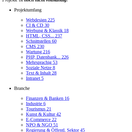
Projektumfang
Webdesign
225
CI & CD
30
Werbung & Klassik
18
HTML, CSS...
237
Schnittstellen
60
CMS
230
Wartung
216
PHP, Datenbank...
226
Mehrsprachig
53
Soziale Netze
8
Text & Inhalt
28
Intranet
5
Branche
Finanzen & Banken
16
Industrie
6
Tourismus
21
Kunst & Kultur
42
E-Commerce
22
NPO & NGO
51
Regierung & Öffentl. Sektor
45