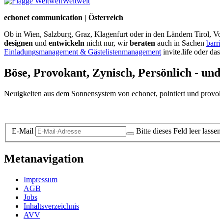
Weltweit
echonet communication | Österreich
Ob in Wien, Salzburg, Graz, Klagenfurt oder in den Ländern Tirol, Vo
designen
und
entwickeln
nicht nur, wir
beraten
auch in Sachen
barr
Einladungsmanagement & Gästelistenmanagement
invite.life oder da
Böse, Provokant, Zynisch, Persönlich - un
Neuigkeiten aus dem Sonnensystem von echonet, pointiert und provokan
Datenschutz-Information zum Newsletter
E-Mail
Bitte dieses Feld leer lasse
Metanavigation
Impressum
AGB
Jobs
Inhaltsverzeichnis
AVV