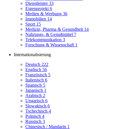
Dienstleister
33
Eigenprojekt
6
Medien & Werbung
36
Immobilien
14
Sport
15
Medizin, Pharma & Gesundheit
14
Nahrungs- & Genußmittel
7
Telekommunikation
3
Forschung & Wissenschaft
1
Internationalisierung
Deutsch
222
Englisch
56
Französisch
5
Italienisch
6
Spanisch
5
Japanisch
1
Arabisch
2
Ungarisch
6
Slowakisch
6
Tschechisch
4
Polnisch
4
Russisch
3
Chinesisch / Mandarin
1