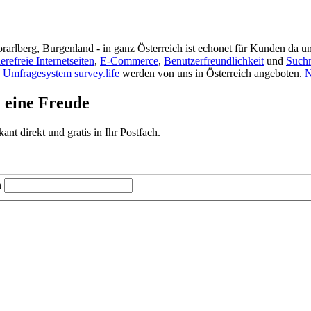
rarlberg, Burgenland - in ganz Österreich ist echonet für Kunden da un
ierefreie Internetseiten
,
E-Commerce
,
Benutzerfreundlichkeit
und
Such
s
Umfragesystem survey.life
werden von uns in Österreich angeboten.
N
d eine Freude
t direkt und gratis in Ihr Postfach.
n