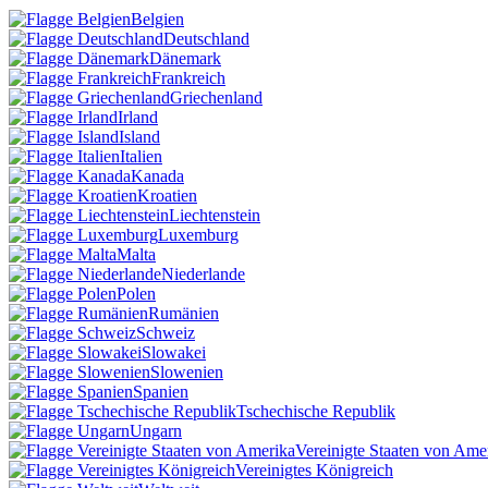
Belgien
Deutschland
Dänemark
Frankreich
Griechenland
Irland
Island
Italien
Kanada
Kroatien
Liechtenstein
Luxemburg
Malta
Niederlande
Polen
Rumänien
Schweiz
Slowakei
Slowenien
Spanien
Tschechische Republik
Ungarn
Vereinigte Staaten von Ame
Vereinigtes Königreich