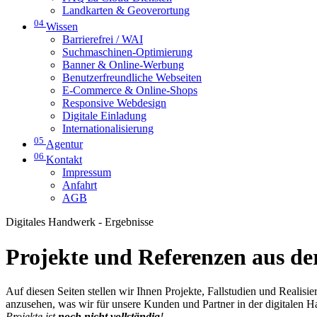
Landkarten & Geoverortung
04
Wissen
Barrierefrei / WAI
Suchmaschinen-Optimierung
Banner & Online-Werbung
Benutzerfreundliche Webseiten
E-Commerce & Online-Shops
Responsive Webdesign
Digitale Einladung
Internationalisierung
05
Agentur
06
Kontakt
Impressum
Anfahrt
AGB
Digitales Handwerk - Ergebnisse
Projekte und Referenzen aus der
Auf diesen Seiten stellen wir Ihnen Projekte, Fallstudien und Realis
anzusehen, was wir für unsere Kunden und Partner in der digitalen 
Projekte ist
noch nicht vollständig
!