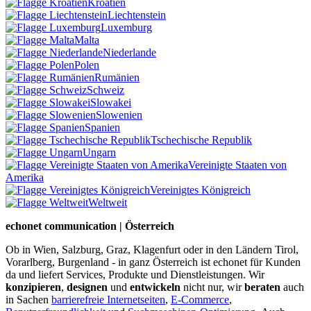
Kroatien
Liechtenstein
Luxemburg
Malta
Niederlande
Polen
Rumänien
Schweiz
Slowakei
Slowenien
Spanien
Tschechische Republik
Ungarn
Vereinigte Staaten von
Amerika
Vereinigtes Königreich
Weltweit
echonet communication | Österreich
Ob in Wien, Salzburg, Graz, Klagenfurt oder in den Ländern Tirol,
Vorarlberg, Burgenland - in ganz Österreich ist echonet für Kunden
da und liefert Services, Produkte und Dienstleistungen. Wir
konzipieren
,
designen
und
entwickeln
nicht nur, wir
beraten
auch
in Sachen
barrierefreie Internetseiten
,
E-Commerce
,