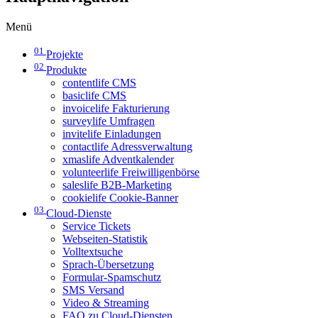
Menü
01
Projekte
02
Produkte
contentlife CMS
basiclife CMS
invoicelife Fakturierung
surveylife Umfragen
invitelife Einladungen
contactlife Adressverwaltung
xmaslife Adventkalender
volunteerlife Freiwilligenbörse
saleslife B2B-Marketing
cookielife Cookie-Banner
03
Cloud-Dienste
Service Tickets
Webseiten-Statistik
Volltextsuche
Sprach-Übersetzung
Formular-Spamschutz
SMS Versand
Video & Streaming
FAQ zu Cloud-Diensten