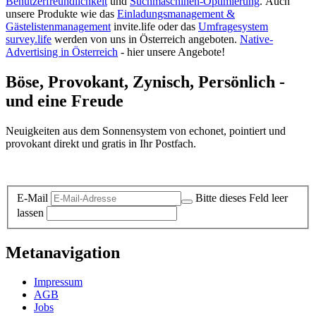
Benutzerfreundlichkeit
und
Suchmaschinen-Optimierung
.
Auch
unsere Produkte wie das
Einladungsmanagement &
Gästelistenmanagement
invite.life oder das
Umfragesystem
survey.life
werden von uns in Österreich angeboten.
Native-
Advertising in Österreich
- hier unsere Angebote!
Böse, Provokant, Zynisch, Persönlich -
und eine Freude
Neuigkeiten aus dem Sonnensystem von echonet, pointiert und
provokant direkt und gratis in Ihr Postfach.
Datenschutz-Information zum Newsletter
E-Mail
Bitte dieses Feld leer
lassen
Metanavigation
Impressum
AGB
Jobs