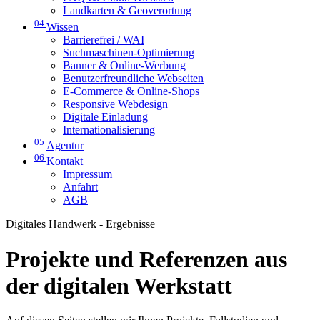
Landkarten & Geoverortung
04
Wissen
Barrierefrei / WAI
Suchmaschinen-Optimierung
Banner & Online-Werbung
Benutzerfreundliche Webseiten
E-Commerce & Online-Shops
Responsive Webdesign
Digitale Einladung
Internationalisierung
05
Agentur
06
Kontakt
Impressum
Anfahrt
AGB
Digitales Handwerk - Ergebnisse
Projekte und Referenzen aus
der digitalen Werkstatt