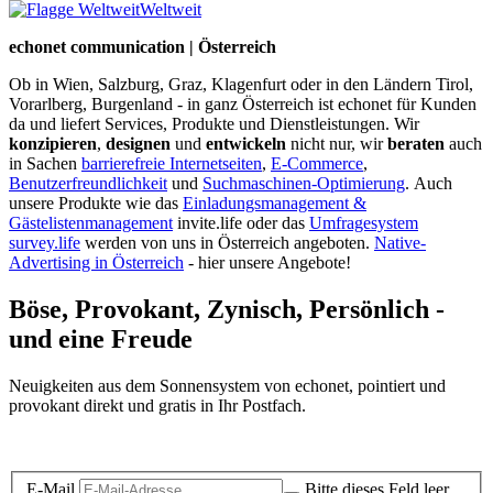
Weltweit
echonet communication | Österreich
Ob in Wien, Salzburg, Graz, Klagenfurt oder in den Ländern Tirol,
Vorarlberg, Burgenland - in ganz Österreich ist echonet für Kunden
da und liefert Services, Produkte und Dienstleistungen. Wir
konzipieren
,
designen
und
entwickeln
nicht nur, wir
beraten
auch
in Sachen
barrierefreie Internetseiten
,
E-Commerce
,
Benutzerfreundlichkeit
und
Suchmaschinen-Optimierung
.
Auch
unsere Produkte wie das
Einladungsmanagement &
Gästelistenmanagement
invite.life oder das
Umfragesystem
survey.life
werden von uns in Österreich angeboten.
Native-
Advertising in Österreich
- hier unsere Angebote!
Böse, Provokant, Zynisch, Persönlich -
und eine Freude
Neuigkeiten aus dem Sonnensystem von echonet, pointiert und
provokant direkt und gratis in Ihr Postfach.
Datenschutz-Information zum Newsletter
E-Mail
Bitte dieses Feld leer