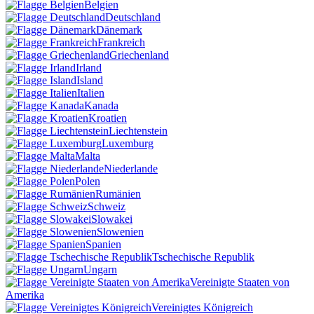
Belgien
Deutschland
Dänemark
Frankreich
Griechenland
Irland
Island
Italien
Kanada
Kroatien
Liechtenstein
Luxemburg
Malta
Niederlande
Polen
Rumänien
Schweiz
Slowakei
Slowenien
Spanien
Tschechische Republik
Ungarn
Vereinigte Staaten von
Amerika
Vereinigtes Königreich