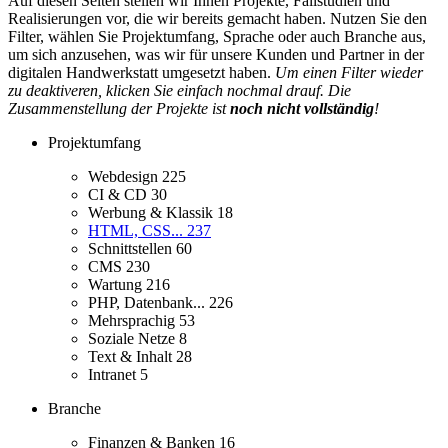
Auf diesen Seiten stellen wir Ihnen Projekte, Fallstudien und
Realisierungen vor, die wir bereits gemacht haben. Nutzen Sie den
Filter, wählen Sie Projektumfang, Sprache oder auch Branche aus,
um sich anzusehen, was wir für unsere Kunden und Partner in der
digitalen Handwerkstatt umgesetzt haben.
Um einen Filter wieder
zu deaktiveren, klicken Sie einfach nochmal drauf. Die
Zusammenstellung der Projekte ist
noch nicht vollständig
!
Projektumfang
Webdesign
225
CI & CD
30
Werbung & Klassik
18
HTML, CSS...
237
Schnittstellen
60
CMS
230
Wartung
216
PHP, Datenbank...
226
Mehrsprachig
53
Soziale Netze
8
Text & Inhalt
28
Intranet
5
Branche
Finanzen & Banken
16