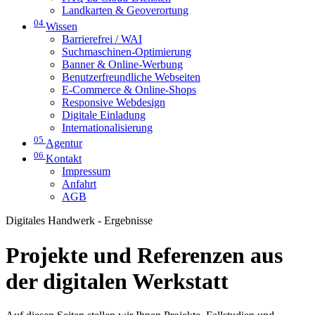
Landkarten & Geoverortung
04
Wissen
Barrierefrei / WAI
Suchmaschinen-Optimierung
Banner & Online-Werbung
Benutzerfreundliche Webseiten
E-Commerce & Online-Shops
Responsive Webdesign
Digitale Einladung
Internationalisierung
05
Agentur
06
Kontakt
Impressum
Anfahrt
AGB
Digitales Handwerk - Ergebnisse
Projekte und Referenzen aus
der digitalen Werkstatt