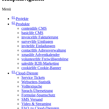
Menü
01
Projekte
02
Produkte
contentlife CMS
basiclife CMS
invoicelife Fakturierung
surveylife Umfragen
invitelife Einladungen
contactlife Adressverwaltung
xmaslife Adventkalender
volunteerlife Freiwilligenbörse
saleslife B2B-Marketing
cookielife Cookie-Banner
03
Cloud-Dienste
Service Tickets
Webseiten-Statistik
Volltextsuche
Sprach-Übersetzung
Formular-Spamschutz
SMS Versand
Video & Streaming
FAQ zu Cloud-Diensten