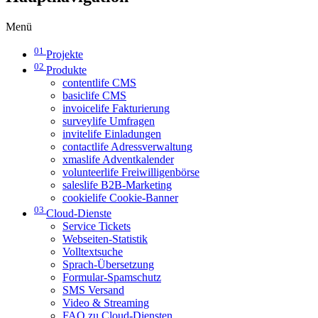
Menü
01
Projekte
02
Produkte
contentlife CMS
basiclife CMS
invoicelife Fakturierung
surveylife Umfragen
invitelife Einladungen
contactlife Adressverwaltung
xmaslife Adventkalender
volunteerlife Freiwilligenbörse
saleslife B2B-Marketing
cookielife Cookie-Banner
03
Cloud-Dienste
Service Tickets
Webseiten-Statistik
Volltextsuche
Sprach-Übersetzung
Formular-Spamschutz
SMS Versand
Video & Streaming
FAQ zu Cloud-Diensten