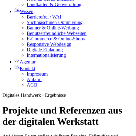
Landkarten & Geoverortung
04
Wissen
Barrierefrei / WAI
Suchmaschinen-Optimierung
Banner & Online-Werbung
Benutzerfreundliche Webseiten
E-Commerce & Online-Shops
Responsive Webdesign
Digitale Einladung
Internationalisierung
05
Agentur
06
Kontakt
Impressum
Anfahrt
AGB
Digitales Handwerk - Ergebnisse
Projekte und Referenzen aus
der digitalen Werkstatt