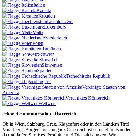
Italien
Kanada
Kroatien
Liechtenstein
Luxemburg
Malta
Niederlande
Polen
Rumänien
Schweiz
Slowakei
Slowenien
Spanien
Tschechische Republik
Ungarn
Vereinigte Staaten von
Amerika
Vereinigtes Königreich
Weltweit
echonet communication | Österreich
Ob in Wien, Salzburg, Graz, Klagenfurt oder in den Ländern Tirol,
Vorarlberg, Burgenland - in ganz Österreich ist echonet für Kunden
da und liefert Services, Produkte und Dienstleistungen. Wir