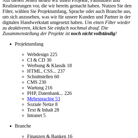
Auf diesen Seiten stellen wir Ihnen Projekte, Fallstudien und
Realisierungen vor, die wir bereits gemacht haben. Nutzen Sie den
Filter, wählen Sie Projektumfang, Sprache oder auch Branche aus,
um sich anzusehen, was wir für unsere Kunden und Partner in der
digitalen Handwerkstatt umgesetzt haben.
Um einen Filter wieder
zu deaktiveren, klicken Sie einfach nochmal drauf. Die
Zusammenstellung der Projekte ist
noch nicht vollständig
!
Projektumfang
Webdesign
225
CI & CD
30
Werbung & Klassik
18
HTML, CSS...
237
Schnittstellen
60
CMS
230
Wartung
216
PHP, Datenbank...
226
Mehrsprachig
53
Soziale Netze
8
Text & Inhalt
28
Intranet
5
Branche
Finanzen & Banken
16