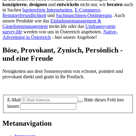
konzipieren
,
designen
und
entwickeln
nicht nur, wir
beraten
auch
in Sachen
barrierefreie Internetseiten
,
E-Commerce
,
Benutzerfreundlichkeit
und
Suchmaschinen-Optimierung
.
Auch
unsere Produkte wie das
Einladungsmanagement &
Gästelistenmanagement
invite.life oder das
Umfragesystem
survey.life
werden von uns in Österreich angeboten.
Native-
Advertising in Österreich
- hier unsere Angebote!
Böse, Provokant, Zynisch, Persönlich -
und eine Freude
Neuigkeiten aus dem Sonnensystem von echonet, pointiert und
provokant direkt und gratis in Ihr Postfach.
Datenschutz-Information zum Newsletter
E-Mail
Bitte dieses Feld leer
lassen
Metanavigation