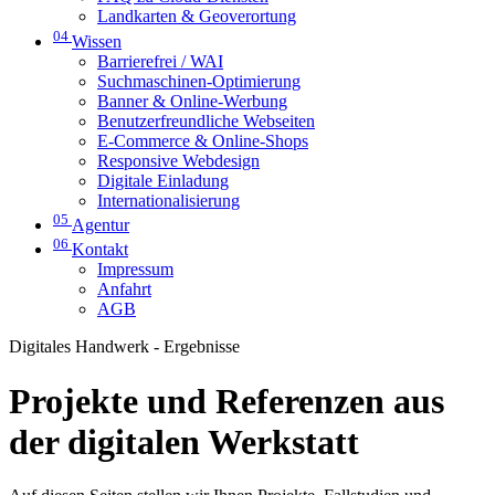
Landkarten & Geoverortung
04
Wissen
Barrierefrei / WAI
Suchmaschinen-Optimierung
Banner & Online-Werbung
Benutzerfreundliche Webseiten
E-Commerce & Online-Shops
Responsive Webdesign
Digitale Einladung
Internationalisierung
05
Agentur
06
Kontakt
Impressum
Anfahrt
AGB
Digitales Handwerk - Ergebnisse
Projekte und Referenzen aus
der digitalen Werkstatt