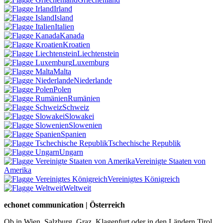
Irland
Island
Italien
Kanada
Kroatien
Liechtenstein
Luxemburg
Malta
Niederlande
Polen
Rumänien
Schweiz
Slowakei
Slowenien
Spanien
Tschechische Republik
Ungarn
Vereinigte Staaten von
Amerika
Vereinigtes Königreich
Weltweit
echonet communication | Österreich
Ob in Wien, Salzburg, Graz, Klagenfurt oder in den Ländern Tirol,