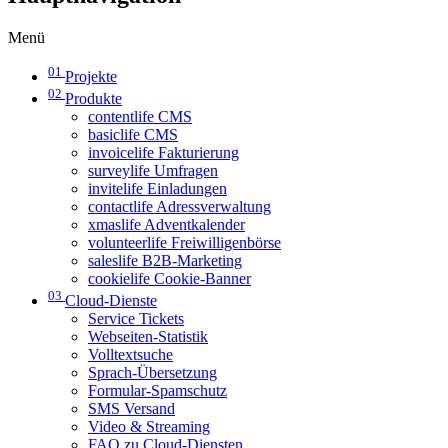
Menü
01
Projekte
02
Produkte
contentlife CMS
basiclife CMS
invoicelife Fakturierung
surveylife Umfragen
invitelife Einladungen
contactlife Adressverwaltung
xmaslife Adventkalender
volunteerlife Freiwilligenbörse
saleslife B2B-Marketing
cookielife Cookie-Banner
03
Cloud-Dienste
Service Tickets
Webseiten-Statistik
Volltextsuche
Sprach-Übersetzung
Formular-Spamschutz
SMS Versand
Video & Streaming
FAQ zu Cloud-Diensten