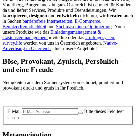
Vorarlberg, Burgenland - in ganz Österreich ist echonet für Kunden
da und liefert Services, Produkte und Dienstleistungen. Wir
konzipieren
,
designen
und
entwickeln
nicht nur, wir
beraten
auch
in Sachen
barrierefreie Internetseiten
,
E-Commerce
,
Benutzerfreundlichkeit
und
Suchmaschinen-Optimierung
.
Auch
unsere Produkte wie das
Einladungsmanagement &
Gästelistenmanagement
invite.life oder das
Umfragesystem
survey.life
werden von uns in Österreich angeboten.
Native-
Advertising in Österreich
- hier unsere Angebote!
Böse, Provokant, Zynisch, Persönlich -
und eine Freude
Neuigkeiten aus dem Sonnensystem von echonet, pointiert und
provokant direkt und gratis in Ihr Postfach.
Datenschutz-Information zum Newsletter
E-Mail
Bitte dieses Feld leer
lassen
Metanavigation