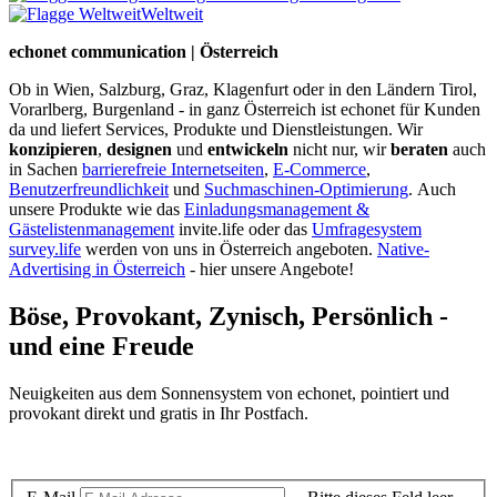
Weltweit
echonet communication | Österreich
Ob in Wien, Salzburg, Graz, Klagenfurt oder in den Ländern Tirol,
Vorarlberg, Burgenland - in ganz Österreich ist echonet für Kunden
da und liefert Services, Produkte und Dienstleistungen. Wir
konzipieren
,
designen
und
entwickeln
nicht nur, wir
beraten
auch
in Sachen
barrierefreie Internetseiten
,
E-Commerce
,
Benutzerfreundlichkeit
und
Suchmaschinen-Optimierung
.
Auch
unsere Produkte wie das
Einladungsmanagement &
Gästelistenmanagement
invite.life oder das
Umfragesystem
survey.life
werden von uns in Österreich angeboten.
Native-
Advertising in Österreich
- hier unsere Angebote!
Böse, Provokant, Zynisch, Persönlich -
und eine Freude
Neuigkeiten aus dem Sonnensystem von echonet, pointiert und
provokant direkt und gratis in Ihr Postfach.
Datenschutz-Information zum Newsletter