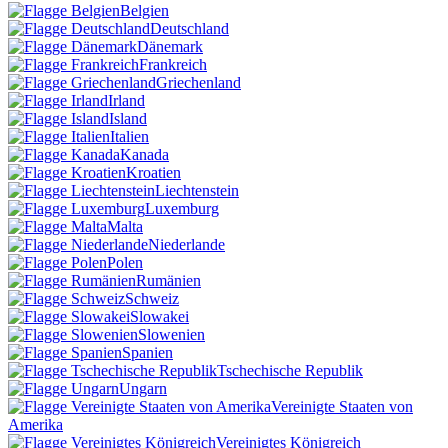
Belgien
Deutschland
Dänemark
Frankreich
Griechenland
Irland
Island
Italien
Kanada
Kroatien
Liechtenstein
Luxemburg
Malta
Niederlande
Polen
Rumänien
Schweiz
Slowakei
Slowenien
Spanien
Tschechische Republik
Ungarn
Vereinigte Staaten von
Amerika
Vereinigtes Königreich