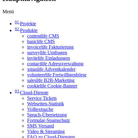
Menü
01
Projekte
02
Produkte
contentlife CMS
basiclife CMS
invoicelife Fakturierung
surveylife Umfragen
invitelife Einladungen
contactlife Adressverwaltung
xmaslife Adventkalender
volunteerlife Freiwilligenbörse
saleslife B2B-Marketing
cookielife Cookie-Banner
03
Cloud-Dienste
Service Tickets
Webseiten-Statistik
Volltextsuche
Sprach-Übersetzung
Formular-Spamschutz
SMS Versand
Video & Streaming
FAQ zu Cloud-Diensten