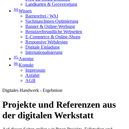
Landkarten & Geoverortung
04
Wissen
Barrierefrei / WAI
Suchmaschinen-Optimierung
Banner & Online-Werbung
Benutzerfreundliche Webseiten
E-Commerce & Online-Shops
Responsive Webdesign
Digitale Einladung
Internationalisierung
05
Agentur
06
Kontakt
Impressum
Anfahrt
AGB
Digitales Handwerk - Ergebnisse
Projekte und Referenzen aus
der digitalen Werkstatt