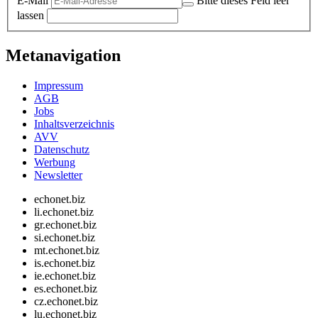
E-Mail
Bitte dieses Feld leer
lassen
Metanavigation
Impressum
AGB
Jobs
Inhaltsverzeichnis
AVV
Datenschutz
Werbung
Newsletter
echonet.biz
li.echonet.biz
gr.echonet.biz
si.echonet.biz
mt.echonet.biz
is.echonet.biz
ie.echonet.biz
es.echonet.biz
cz.echonet.biz
lu.echonet.biz