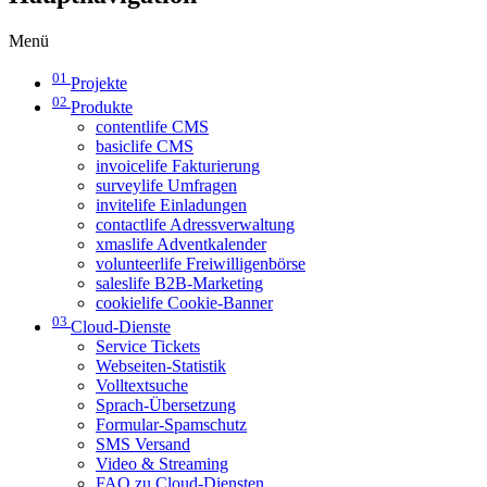
Menü
01
Projekte
02
Produkte
contentlife CMS
basiclife CMS
invoicelife Fakturierung
surveylife Umfragen
invitelife Einladungen
contactlife Adressverwaltung
xmaslife Adventkalender
volunteerlife Freiwilligenbörse
saleslife B2B-Marketing
cookielife Cookie-Banner
03
Cloud-Dienste
Service Tickets
Webseiten-Statistik
Volltextsuche
Sprach-Übersetzung
Formular-Spamschutz
SMS Versand
Video & Streaming
FAQ zu Cloud-Diensten