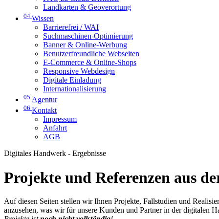
Landkarten & Geoverortung
04
Wissen
Barrierefrei / WAI
Suchmaschinen-Optimierung
Banner & Online-Werbung
Benutzerfreundliche Webseiten
E-Commerce & Online-Shops
Responsive Webdesign
Digitale Einladung
Internationalisierung
05
Agentur
06
Kontakt
Impressum
Anfahrt
AGB
Digitales Handwerk - Ergebnisse
Projekte und Referenzen aus der
Auf diesen Seiten stellen wir Ihnen Projekte, Fallstudien und Realis
anzusehen, was wir für unsere Kunden und Partner in der digitalen 
Projekte ist
noch nicht vollständig
!