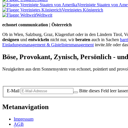
Vereinigte Staaten von Ame
Vereinigtes Königreich
Weltweit
echonet communication | Österreich
Ob in Wien, Salzburg, Graz, Klagenfurt oder in den Ländern Tirol, Vo
designen
und
entwickeln
nicht nur, wir
beraten
auch in Sachen
barr
Einladungsmanagement & Gästelistenmanagement
invite.life oder da
Böse, Provokant, Zynisch, Persönlich - un
Neuigkeiten aus dem Sonnensystem von echonet, pointiert und provokan
Datenschutz-Information zum Newsletter
E-Mail
Bitte dieses Feld leer lasse
Metanavigation
Impressum
AGB