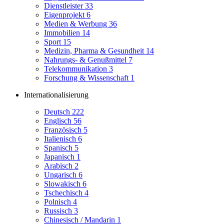
Dienstleister
33
Eigenprojekt
6
Medien & Werbung
36
Immobilien
14
Sport
15
Medizin, Pharma & Gesundheit
14
Nahrungs- & Genußmittel
7
Telekommunikation
3
Forschung & Wissenschaft
1
Internationalisierung
Deutsch
222
Englisch
56
Französisch
5
Italienisch
6
Spanisch
5
Japanisch
1
Arabisch
2
Ungarisch
6
Slowakisch
6
Tschechisch
4
Polnisch
4
Russisch
3
Chinesisch / Mandarin
1