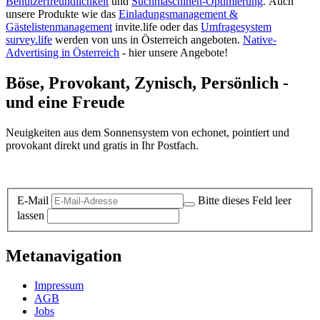
Benutzerfreundlichkeit
und
Suchmaschinen-Optimierung
.
Auch
unsere Produkte wie das
Einladungsmanagement &
Gästelistenmanagement
invite.life oder das
Umfragesystem
survey.life
werden von uns in Österreich angeboten.
Native-
Advertising in Österreich
- hier unsere Angebote!
Böse, Provokant, Zynisch, Persönlich -
und eine Freude
Neuigkeiten aus dem Sonnensystem von echonet, pointiert und
provokant direkt und gratis in Ihr Postfach.
Datenschutz-Information zum Newsletter
E-Mail
Bitte dieses Feld leer
lassen
Metanavigation
Impressum
AGB
Jobs