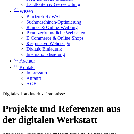
Landkarten & Geoverortung
04
Wissen
Barrierefrei / WAI
Suchmaschinen-Optimierung
Banner & Online-Werbung
Benutzerfreundliche Webseiten
E-Commerce & Online-Shops
Responsive Webdesign
Digitale Einladung
Internationalisierung
05
Agentur
06
Kontakt
Impressum
Anfahrt
AGB
Digitales Handwerk - Ergebnisse
Projekte und Referenzen aus
der digitalen Werkstatt