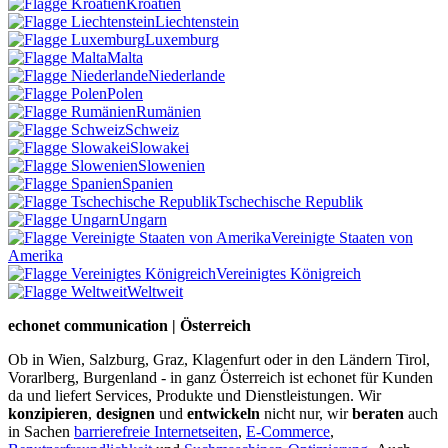
Kroatien
Liechtenstein
Luxemburg
Malta
Niederlande
Polen
Rumänien
Schweiz
Slowakei
Slowenien
Spanien
Tschechische Republik
Ungarn
Vereinigte Staaten von
Amerika
Vereinigtes Königreich
Weltweit
echonet communication | Österreich
Ob in Wien, Salzburg, Graz, Klagenfurt oder in den Ländern Tirol,
Vorarlberg, Burgenland - in ganz Österreich ist echonet für Kunden
da und liefert Services, Produkte und Dienstleistungen. Wir
konzipieren
,
designen
und
entwickeln
nicht nur, wir
beraten
auch
in Sachen
barrierefreie Internetseiten
,
E-Commerce
,