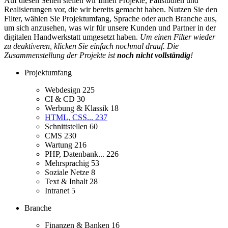
Auf diesen Seiten stellen wir Ihnen Projekte, Fallstudien und
Realisierungen vor, die wir bereits gemacht haben. Nutzen Sie den
Filter, wählen Sie Projektumfang, Sprache oder auch Branche aus,
um sich anzusehen, was wir für unsere Kunden und Partner in der
digitalen Handwerkstatt umgesetzt haben.
Um einen Filter wieder
zu deaktiveren, klicken Sie einfach nochmal drauf. Die
Zusammenstellung der Projekte ist
noch nicht vollständig
!
Projektumfang
Webdesign
225
CI & CD
30
Werbung & Klassik
18
HTML, CSS...
237
Schnittstellen
60
CMS
230
Wartung
216
PHP, Datenbank...
226
Mehrsprachig
53
Soziale Netze
8
Text & Inhalt
28
Intranet
5
Branche
Finanzen & Banken
16