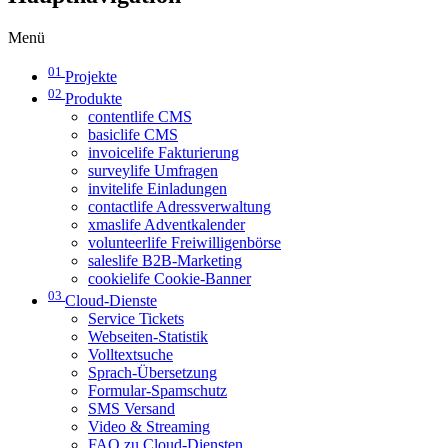
Menü
01
Projekte
02
Produkte
contentlife CMS
basiclife CMS
invoicelife Fakturierung
surveylife Umfragen
invitelife Einladungen
contactlife Adressverwaltung
xmaslife Adventkalender
volunteerlife Freiwilligenbörse
saleslife B2B-Marketing
cookielife Cookie-Banner
03
Cloud-Dienste
Service Tickets
Webseiten-Statistik
Volltextsuche
Sprach-Übersetzung
Formular-Spamschutz
SMS Versand
Video & Streaming
FAQ zu Cloud-Diensten