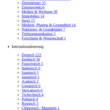
Dienstleister
33
Eigenprojekt
6
Medien & Werbung
36
Immobilien
14
Sport
15
Medizin, Pharma & Gesundheit
14
Nahrungs- & Genußmittel
7
Telekommunikation
3
Forschung & Wissenschaft
1
Internationalisierung
Deutsch
222
Englisch
56
Französisch
5
Italienisch
6
Spanisch
5
Japanisch
1
Arabisch
2
Ungarisch
6
Slowakisch
6
Tschechisch
4
Polnisch
4
Russisch
3
Chinesisch / Mandarin
1