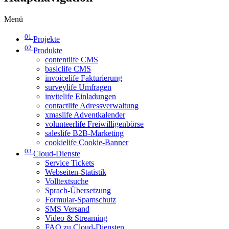
Menü
01
Projekte
02
Produkte
contentlife CMS
basiclife CMS
invoicelife Fakturierung
surveylife Umfragen
invitelife Einladungen
contactlife Adressverwaltung
xmaslife Adventkalender
volunteerlife Freiwilligenbörse
saleslife B2B-Marketing
cookielife Cookie-Banner
03
Cloud-Dienste
Service Tickets
Webseiten-Statistik
Volltextsuche
Sprach-Übersetzung
Formular-Spamschutz
SMS Versand
Video & Streaming
FAQ zu Cloud-Diensten