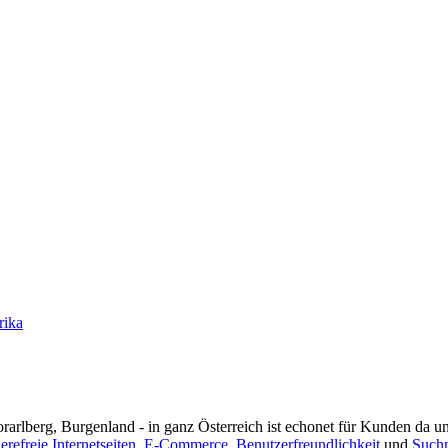
rika
rarlberg, Burgenland - in ganz Österreich ist echonet für Kunden da un
ierefreie Internetseiten
,
E-Commerce
,
Benutzerfreundlichkeit
und
Such