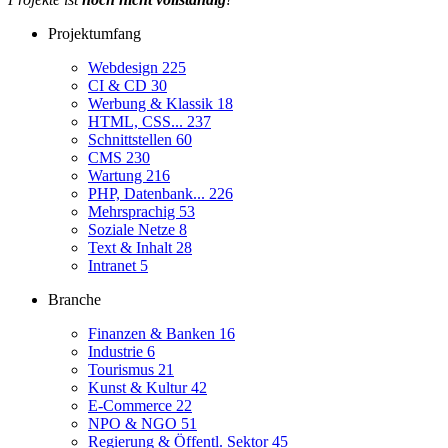
Projektumfang
Webdesign
225
CI & CD
30
Werbung & Klassik
18
HTML, CSS...
237
Schnittstellen
60
CMS
230
Wartung
216
PHP, Datenbank...
226
Mehrsprachig
53
Soziale Netze
8
Text & Inhalt
28
Intranet
5
Branche
Finanzen & Banken
16
Industrie
6
Tourismus
21
Kunst & Kultur
42
E-Commerce
22
NPO & NGO
51
Regierung & Öffentl. Sektor
45