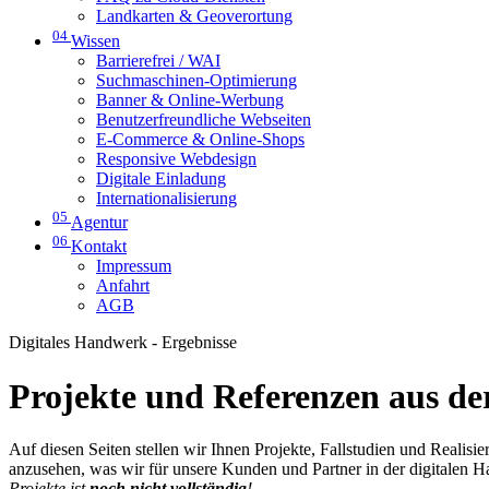
Landkarten & Geoverortung
04
Wissen
Barrierefrei / WAI
Suchmaschinen-Optimierung
Banner & Online-Werbung
Benutzerfreundliche Webseiten
E-Commerce & Online-Shops
Responsive Webdesign
Digitale Einladung
Internationalisierung
05
Agentur
06
Kontakt
Impressum
Anfahrt
AGB
Digitales Handwerk - Ergebnisse
Projekte und Referenzen aus der
Auf diesen Seiten stellen wir Ihnen Projekte, Fallstudien und Realis
anzusehen, was wir für unsere Kunden und Partner in der digitalen 
Projekte ist
noch nicht vollständig
!