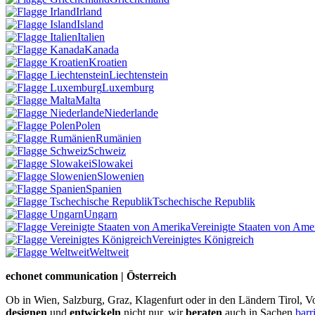
Irland
Island
Italien
Kanada
Kroatien
Liechtenstein
Luxemburg
Malta
Niederlande
Polen
Rumänien
Schweiz
Slowakei
Slowenien
Spanien
Tschechische Republik
Ungarn
Vereinigte Staaten von Ame
Vereinigtes Königreich
Weltweit
echonet communication | Österreich
Ob in Wien, Salzburg, Graz, Klagenfurt oder in den Ländern Tirol, Vo
designen
und
entwickeln
nicht nur, wir
beraten
auch in Sachen
barr