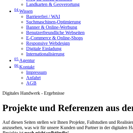
Landkarten & Geoverortung
04
Wissen
Barrierefrei / WAI
Suchmaschinen-Optimierung
Banner & Online-Werbung
Benutzerfreundliche Webseiten
E-Commerce & Online-Shops
Responsive Webdesign
Digitale Einladung
Internationalisierung
05
Agentur
06
Kontakt
Impressum
Anfahrt
AGB
Digitales Handwerk - Ergebnisse
Projekte und Referenzen aus der
Auf diesen Seiten stellen wir Ihnen Projekte, Fallstudien und Realis
anzusehen, was wir für unsere Kunden und Partner in der digitalen 
Projekte ist
noch nicht vollständig
!