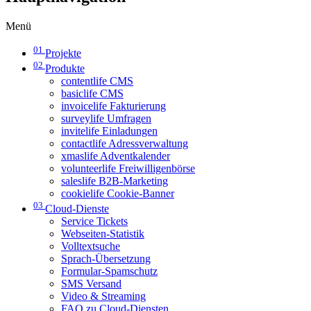
Menü
01
Projekte
02
Produkte
contentlife CMS
basiclife CMS
invoicelife Fakturierung
surveylife Umfragen
invitelife Einladungen
contactlife Adressverwaltung
xmaslife Adventkalender
volunteerlife Freiwilligenbörse
saleslife B2B-Marketing
cookielife Cookie-Banner
03
Cloud-Dienste
Service Tickets
Webseiten-Statistik
Volltextsuche
Sprach-Übersetzung
Formular-Spamschutz
SMS Versand
Video & Streaming
FAQ zu Cloud-Diensten