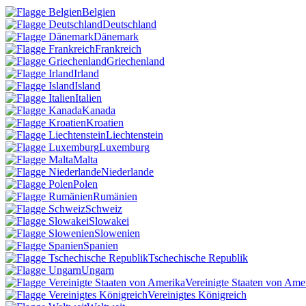
Belgien
Deutschland
Dänemark
Frankreich
Griechenland
Irland
Island
Italien
Kanada
Kroatien
Liechtenstein
Luxemburg
Malta
Niederlande
Polen
Rumänien
Schweiz
Slowakei
Slowenien
Spanien
Tschechische Republik
Ungarn
Vereinigte Staaten von Ame
Vereinigtes Königreich