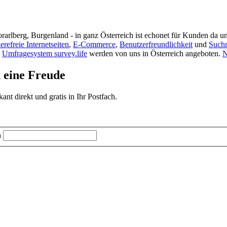
rarlberg, Burgenland - in ganz Österreich ist echonet für Kunden da un
ierefreie Internetseiten
,
E-Commerce
,
Benutzerfreundlichkeit
und
Such
s
Umfragesystem survey.life
werden von uns in Österreich angeboten.
N
d eine Freude
t direkt und gratis in Ihr Postfach.
n