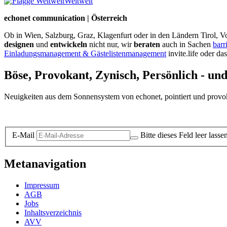
Weltweit
echonet communication | Österreich
Ob in Wien, Salzburg, Graz, Klagenfurt oder in den Ländern Tirol, Vo
designen
und
entwickeln
nicht nur, wir
beraten
auch in Sachen
barr
Einladungsmanagement & Gästelistenmanagement
invite.life oder da
Böse, Provokant, Zynisch, Persönlich - un
Neuigkeiten aus dem Sonnensystem von echonet, pointiert und provokan
Datenschutz-Information zum Newsletter
E-Mail
Bitte dieses Feld leer lasse
Metanavigation
Impressum
AGB
Jobs
Inhaltsverzeichnis
AVV