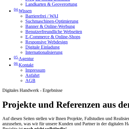
Landkarten & Geoverortung
04
Wissen
Barrierefrei / WAI
Suchmaschinen-Optimierung
Banner & Online-Werbung
Benutzerfreundliche Webseiten
E-Commerce & Online-Shops
Responsive Webdesign
Digitale Einladung
Internationalisierung
05
Agentur
06
Kontakt
Impressum
Anfahrt
AGB
Digitales Handwerk - Ergebnisse
Projekte und Referenzen aus der
Auf diesen Seiten stellen wir Ihnen Projekte, Fallstudien und Realis
anzusehen, was wir für unsere Kunden und Partner in der digitalen 
Projekte ist
noch nicht vollständig
!