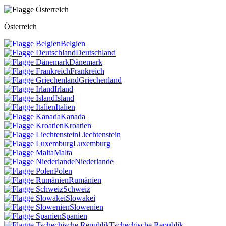
Österreich
Belgien
Deutschland
Dänemark
Frankreich
Griechenland
Irland
Island
Italien
Kanada
Kroatien
Liechtenstein
Luxemburg
Malta
Niederlande
Polen
Rumänien
Schweiz
Slowakei
Slowenien
Spanien
Tschechische Republik