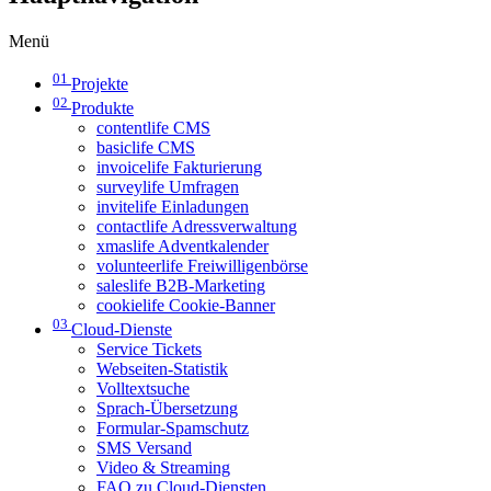
Menü
01
Projekte
02
Produkte
contentlife CMS
basiclife CMS
invoicelife Fakturierung
surveylife Umfragen
invitelife Einladungen
contactlife Adressverwaltung
xmaslife Adventkalender
volunteerlife Freiwilligenbörse
saleslife B2B-Marketing
cookielife Cookie-Banner
03
Cloud-Dienste
Service Tickets
Webseiten-Statistik
Volltextsuche
Sprach-Übersetzung
Formular-Spamschutz
SMS Versand
Video & Streaming
FAQ zu Cloud-Diensten