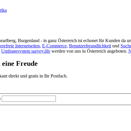
rika
rarlberg, Burgenland - in ganz Österreich ist echonet für Kunden da un
ierefreie Internetseiten
,
E-Commerce
,
Benutzerfreundlichkeit
und
Such
s
Umfragesystem survey.life
werden von uns in Österreich angeboten.
N
d eine Freude
t direkt und gratis in Ihr Postfach.
n