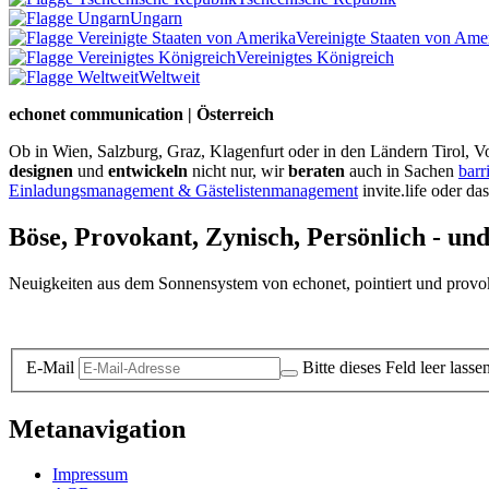
Ungarn
Vereinigte Staaten von Ame
Vereinigtes Königreich
Weltweit
echonet communication | Österreich
Ob in Wien, Salzburg, Graz, Klagenfurt oder in den Ländern Tirol, Vo
designen
und
entwickeln
nicht nur, wir
beraten
auch in Sachen
barr
Einladungsmanagement & Gästelistenmanagement
invite.life oder da
Böse, Provokant, Zynisch, Persönlich - un
Neuigkeiten aus dem Sonnensystem von echonet, pointiert und provokan
Datenschutz-Information zum Newsletter
E-Mail
Bitte dieses Feld leer lasse
Metanavigation
Impressum