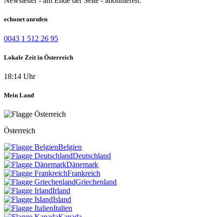
Newsletter - am Ende der Seite - abonnieren.
echonet anrufen
0043 1 512 26 95
Lokale Zeit in Österreich
18:14 Uhr
Mein Land
Österreich
Belgien
Deutschland
Dänemark
Frankreich
Griechenland
Irland
Island
Italien
Kanada