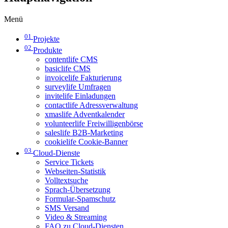
Menü
01
Projekte
02
Produkte
contentlife CMS
basiclife CMS
invoicelife Fakturierung
surveylife Umfragen
invitelife Einladungen
contactlife Adressverwaltung
xmaslife Adventkalender
volunteerlife Freiwilligenbörse
saleslife B2B-Marketing
cookielife Cookie-Banner
03
Cloud-Dienste
Service Tickets
Webseiten-Statistik
Volltextsuche
Sprach-Übersetzung
Formular-Spamschutz
SMS Versand
Video & Streaming
FAQ zu Cloud-Diensten