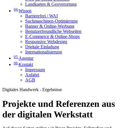
Landkarten & Geoverortung
04
Wissen
Barrierefrei / WAI
Suchmaschinen-Optimierung
Banner & Online-Werbung
Benutzerfreundliche Webseiten
E-Commerce & Online-Shops
Responsive Webdesign
Digitale Einladung
Internationalisierung
05
Agentur
06
Kontakt
Impressum
Anfahrt
AGB
Digitales Handwerk - Ergebnisse
Projekte und Referenzen aus
der digitalen Werkstatt