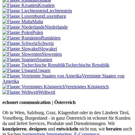
Kroatien
Liechtenstein
Luxemburg
Malta
Niederlande
Polen
Rumänien
Schweiz
Slowakei
Slowenien
Spanien
Tschechische Republik
Ungarn
Vereinigte Staaten von
Amerika
Vereinigtes Königreich
Weltweit
echonet communication | Österreich
Ob in Wien, Salzburg, Graz, Klagenfurt oder in den Ländern Tirol,
Vorarlberg, Burgenland - in ganz Österreich ist echonet für Kunden
da und liefert Services, Produkte und Dienstleistungen. Wir
konzipieren
,
designen
und
entwickeln
nicht nur, wir
beraten
auch
in Sachen
barrierefreie Internetseiten
,
E-Commerce
,