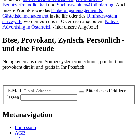
Benutzerfreundlichkeit
und
Suchmaschinen-Optimierung
.
Auch
unsere Produkte wie das
Einladungsmanagement &
Gästelistenmanagement
invite.life oder das
Umfragesystem
survey.life
werden von uns in Österreich angeboten.
Native-
Advertising in Österreich
- hier unsere Angebote!
Böse, Provokant, Zynisch, Persönlich -
und eine Freude
Neuigkeiten aus dem Sonnensystem von echonet, pointiert und
provokant direkt und gratis in Ihr Postfach.
Datenschutz-Information zum Newsletter
E-Mail
Bitte dieses Feld leer
lassen
Metanavigation
Impressum
AGB