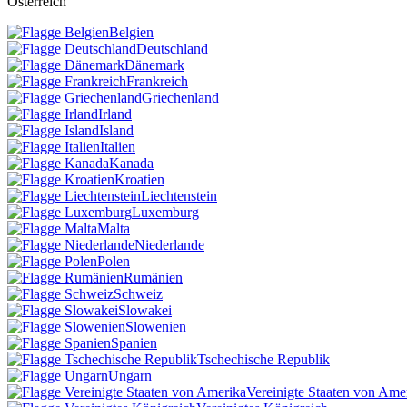
Österreich
Belgien
Deutschland
Dänemark
Frankreich
Griechenland
Irland
Island
Italien
Kanada
Kroatien
Liechtenstein
Luxemburg
Malta
Niederlande
Polen
Rumänien
Schweiz
Slowakei
Slowenien
Spanien
Tschechische Republik
Ungarn
Vereinigte Staaten von Ame