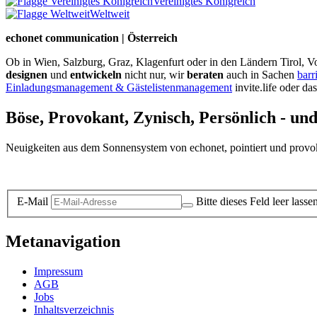
Vereinigtes Königreich
Weltweit
echonet communication | Österreich
Ob in Wien, Salzburg, Graz, Klagenfurt oder in den Ländern Tirol, Vo
designen
und
entwickeln
nicht nur, wir
beraten
auch in Sachen
barr
Einladungsmanagement & Gästelistenmanagement
invite.life oder da
Böse, Provokant, Zynisch, Persönlich - un
Neuigkeiten aus dem Sonnensystem von echonet, pointiert und provokan
Datenschutz-Information zum Newsletter
E-Mail
Bitte dieses Feld leer lasse
Metanavigation
Impressum
AGB
Jobs
Inhaltsverzeichnis