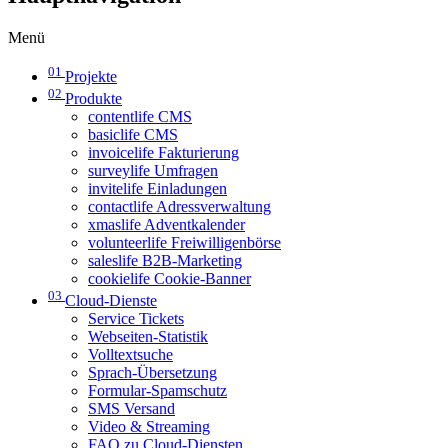
Menü
01
Projekte
02
Produkte
contentlife CMS
basiclife CMS
invoicelife Fakturierung
surveylife Umfragen
invitelife Einladungen
contactlife Adressverwaltung
xmaslife Adventkalender
volunteerlife Freiwilligenbörse
saleslife B2B-Marketing
cookielife Cookie-Banner
03
Cloud-Dienste
Service Tickets
Webseiten-Statistik
Volltextsuche
Sprach-Übersetzung
Formular-Spamschutz
SMS Versand
Video & Streaming
FAQ zu Cloud-Diensten