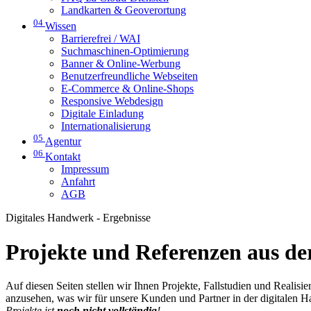
Landkarten & Geoverortung
04
Wissen
Barrierefrei / WAI
Suchmaschinen-Optimierung
Banner & Online-Werbung
Benutzerfreundliche Webseiten
E-Commerce & Online-Shops
Responsive Webdesign
Digitale Einladung
Internationalisierung
05
Agentur
06
Kontakt
Impressum
Anfahrt
AGB
Digitales Handwerk - Ergebnisse
Projekte und Referenzen aus der
Auf diesen Seiten stellen wir Ihnen Projekte, Fallstudien und Realis
anzusehen, was wir für unsere Kunden und Partner in der digitalen 
Projekte ist
noch nicht vollständig
!