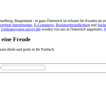
rarlberg, Burgenland - in ganz Österreich ist echonet für Kunden da un
ierefreie Internetseiten
,
E-Commerce
,
Benutzerfreundlichkeit
und
Such
s
Umfragesystem survey.life
werden von uns in Österreich angeboten.
N
d eine Freude
t direkt und gratis in Ihr Postfach.
n