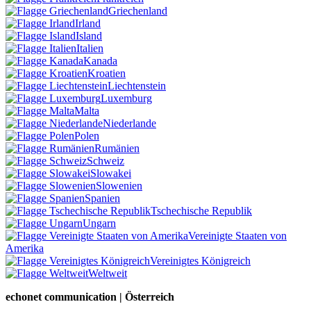
Griechenland
Irland
Island
Italien
Kanada
Kroatien
Liechtenstein
Luxemburg
Malta
Niederlande
Polen
Rumänien
Schweiz
Slowakei
Slowenien
Spanien
Tschechische Republik
Ungarn
Vereinigte Staaten von
Amerika
Vereinigtes Königreich
Weltweit
echonet communication | Österreich