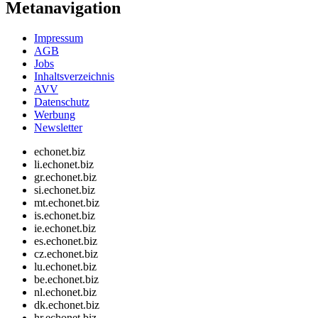
Metanavigation
Impressum
AGB
Jobs
Inhaltsverzeichnis
AVV
Datenschutz
Werbung
Newsletter
echonet.biz
li.echonet.biz
gr.echonet.biz
si.echonet.biz
mt.echonet.biz
is.echonet.biz
ie.echonet.biz
es.echonet.biz
cz.echonet.biz
lu.echonet.biz
be.echonet.biz
nl.echonet.biz
dk.echonet.biz
hr.echonet.biz