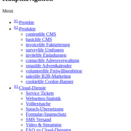
Menü
01
Projekte
02
Produkte
contentlife CMS
basiclife CMS
invoicelife Fakturierung
surveylife Umfragen
invitelife Einladungen
contactlife Adressverwaltung
xmaslife Adventkalender
volunteerlife Freiwilligenbörse
saleslife B2B-Marketing
cookielife Cookie-Banner
03
Cloud-Dienste
Service Tickets
Webseiten-Statistik
Volltextsuche
Sprach-Übersetzung
Formular-Spamschutz
SMS Versand
Video & Streaming
FAQ zu Cloud-Diensten