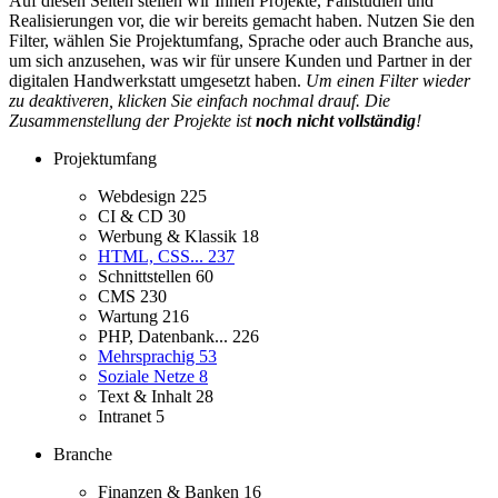
Auf diesen Seiten stellen wir Ihnen Projekte, Fallstudien und
Realisierungen vor, die wir bereits gemacht haben. Nutzen Sie den
Filter, wählen Sie Projektumfang, Sprache oder auch Branche aus,
um sich anzusehen, was wir für unsere Kunden und Partner in der
digitalen Handwerkstatt umgesetzt haben.
Um einen Filter wieder
zu deaktiveren, klicken Sie einfach nochmal drauf. Die
Zusammenstellung der Projekte ist
noch nicht vollständig
!
Projektumfang
Webdesign
225
CI & CD
30
Werbung & Klassik
18
HTML, CSS...
237
Schnittstellen
60
CMS
230
Wartung
216
PHP, Datenbank...
226
Mehrsprachig
53
Soziale Netze
8
Text & Inhalt
28
Intranet
5
Branche
Finanzen & Banken
16