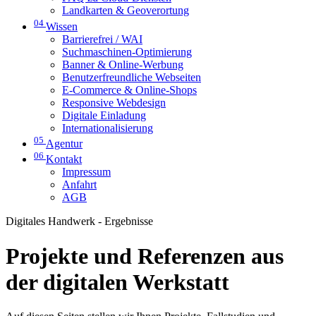
Landkarten & Geoverortung
04
Wissen
Barrierefrei / WAI
Suchmaschinen-Optimierung
Banner & Online-Werbung
Benutzerfreundliche Webseiten
E-Commerce & Online-Shops
Responsive Webdesign
Digitale Einladung
Internationalisierung
05
Agentur
06
Kontakt
Impressum
Anfahrt
AGB
Digitales Handwerk - Ergebnisse
Projekte und Referenzen aus
der digitalen Werkstatt