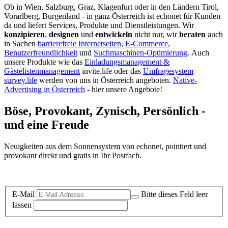
Ob in Wien, Salzburg, Graz, Klagenfurt oder in den Ländern Tirol,
Vorarlberg, Burgenland - in ganz Österreich ist echonet für Kunden
da und liefert Services, Produkte und Dienstleistungen. Wir
konzipieren
,
designen
und
entwickeln
nicht nur, wir
beraten
auch
in Sachen
barrierefreie Internetseiten
,
E-Commerce
,
Benutzerfreundlichkeit
und
Suchmaschinen-Optimierung
.
Auch
unsere Produkte wie das
Einladungsmanagement &
Gästelistenmanagement
invite.life oder das
Umfragesystem
survey.life
werden von uns in Österreich angeboten.
Native-
Advertising in Österreich
- hier unsere Angebote!
Böse, Provokant, Zynisch, Persönlich -
und eine Freude
Neuigkeiten aus dem Sonnensystem von echonet, pointiert und
provokant direkt und gratis in Ihr Postfach.
Datenschutz-Information zum Newsletter
E-Mail
Bitte dieses Feld leer
lassen