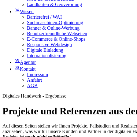
Landkarten & Geoverortung
04
Wissen
Barrierefrei / WAI
Suchmaschinen-Optimierung
Banner & Online-Werbung
Benutzerfreundliche Webseiten
E-Commerce & Online-Shops
Responsive Webdesign
Digitale Einladung
Internationalisierung
05
Agentur
06
Kontakt
Impressum
Anfahrt
AGB
Digitales Handwerk - Ergebnisse
Projekte und Referenzen aus der
Auf diesen Seiten stellen wir Ihnen Projekte, Fallstudien und Realis
anzusehen, was wir für unsere Kunden und Partner in der digitalen 
Projekte ist
noch nicht vollständig
!