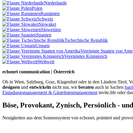
Niederlande
Polen
Rumänien
Schweiz
Slowakei
Slowenien
Spanien
Tschechische Republik
Ungarn
Vereinigte Staaten von Ame
Vereinigtes Königreich
Weltweit
echonet communication | Österreich
Ob in Wien, Salzburg, Graz, Klagenfurt oder in den Ländern Tirol, Vo
designen
und
entwickeln
nicht nur, wir
beraten
auch in Sachen
barr
Einladungsmanagement & Gästelistenmanagement
invite.life oder da
Böse, Provokant, Zynisch, Persönlich - un
Neuigkeiten aus dem Sonnensystem von echonet, pointiert und provokan
Datenschutz-Information zum Newsletter