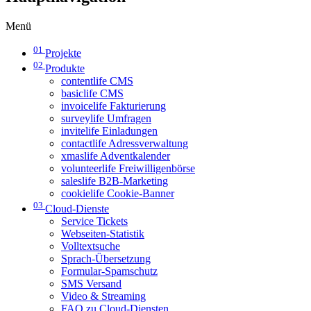
Menü
01
Projekte
02
Produkte
contentlife CMS
basiclife CMS
invoicelife Fakturierung
surveylife Umfragen
invitelife Einladungen
contactlife Adressverwaltung
xmaslife Adventkalender
volunteerlife Freiwilligenbörse
saleslife B2B-Marketing
cookielife Cookie-Banner
03
Cloud-Dienste
Service Tickets
Webseiten-Statistik
Volltextsuche
Sprach-Übersetzung
Formular-Spamschutz
SMS Versand
Video & Streaming
FAQ zu Cloud-Diensten