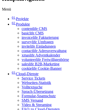
Menü
01
Projekte
02
Produkte
contentlife CMS
basiclife CMS
invoicelife Fakturierung
surveylife Umfragen
invitelife Einladungen
contactlife Adressverwaltung
xmaslife Adventkalender
volunteerlife Freiwilligenbörse
saleslife B2B-Marketing
cookielife Cookie-Banner
03
Cloud-Dienste
Service Tickets
Webseiten-Statistik
Volltextsuche
Sprach-Übersetzung
Formular-Spamschutz
SMS Versand
Video & Streaming
FAQ zu Cloud-Diensten