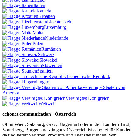
Italien
Kanada
Kroatien
Liechtenstein
Luxemburg
Malta
Niederlande
Polen
Rumänien
Schweiz
Slowakei
Slowenien
Spanien
Tschechische Republik
Ungarn
Vereinigte Staaten von
Amerika
Vereinigtes Königreich
Weltweit
echonet communication | Österreich
Ob in Wien, Salzburg, Graz, Klagenfurt oder in den Ländern Tirol,
Vorarlberg, Burgenland - in ganz Österreich ist echonet für Kunden
da und liefert Services, Produkte und Dienstleistungen. Wir