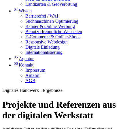
Landkarten & Geoverortung
04
Wissen
Barrierefrei / WAI
Suchmaschinen-Optimierung
Banner & Online-Werbung
Benutzerfreundliche Webseiten
E-Commerce & Online-Shops
Responsive Webdesign
Digitale Einladung
Internationalisierung
05
Agentur
06
Kontakt
Impressum
Anfahrt
AGB
Digitales Handwerk - Ergebnisse
Projekte und Referenzen aus
der digitalen Werkstatt