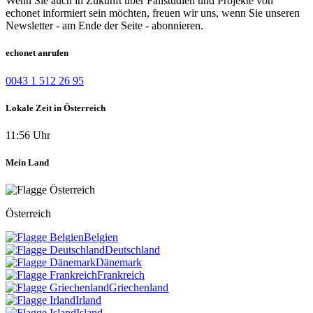
Wenn Sie auch in Zukunft über Fallstudien und Projekte von
echonet informiert sein möchten, freuen wir uns, wenn Sie unseren
Newsletter - am Ende der Seite - abonnieren.
echonet anrufen
0043 1 512 26 95
Lokale Zeit in Österreich
11:56 Uhr
Mein Land
Österreich
Belgien
Deutschland
Dänemark
Frankreich
Griechenland
Irland
Island