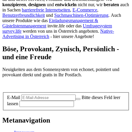
konzipieren
,
designen
und
entwickeln
nicht nur, wir
beraten
auch
in Sachen
barrierefreie Internetseiten
,
E-Commerce
,
Benutzerfreundlichkeit
und
Suchmaschinen-Optimierung
.
Auch
unsere Produkte wie das
Einladungsmanagement &
Gästelistenmanagement
invite.life oder das
Umfragesystem
survey.life
werden von uns in Österreich angeboten.
Native-
Advertising in Österreich
- hier unsere Angebote!
Böse, Provokant, Zynisch, Persönlich -
und eine Freude
Neuigkeiten aus dem Sonnensystem von echonet, pointiert und
provokant direkt und gratis in Ihr Postfach.
Datenschutz-Information zum Newsletter
E-Mail
Bitte dieses Feld leer
lassen
Metanavigation