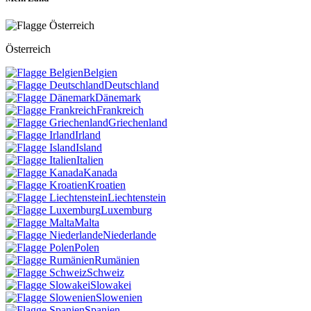
Österreich
Belgien
Deutschland
Dänemark
Frankreich
Griechenland
Irland
Island
Italien
Kanada
Kroatien
Liechtenstein
Luxemburg
Malta
Niederlande
Polen
Rumänien
Schweiz
Slowakei
Slowenien
Spanien