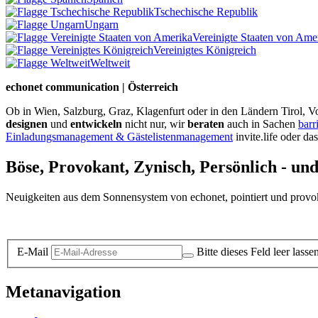
Tschechische Republik
Ungarn
Vereinigte Staaten von Ame
Vereinigtes Königreich
Weltweit
echonet communication | Österreich
Ob in Wien, Salzburg, Graz, Klagenfurt oder in den Ländern Tirol, Vo
designen
und
entwickeln
nicht nur, wir
beraten
auch in Sachen
barr
Einladungsmanagement & Gästelistenmanagement
invite.life oder da
Böse, Provokant, Zynisch, Persönlich - un
Neuigkeiten aus dem Sonnensystem von echonet, pointiert und provokan
Datenschutz-Information zum Newsletter
E-Mail
Bitte dieses Feld leer lasse
Metanavigation