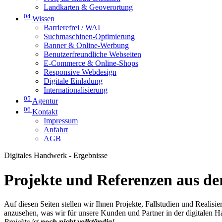
Landkarten & Geoverortung
04
Wissen
Barrierefrei / WAI
Suchmaschinen-Optimierung
Banner & Online-Werbung
Benutzerfreundliche Webseiten
E-Commerce & Online-Shops
Responsive Webdesign
Digitale Einladung
Internationalisierung
05
Agentur
06
Kontakt
Impressum
Anfahrt
AGB
Digitales Handwerk - Ergebnisse
Projekte und Referenzen aus der
Auf diesen Seiten stellen wir Ihnen Projekte, Fallstudien und Realis
anzusehen, was wir für unsere Kunden und Partner in der digitalen 
Projekte ist
noch nicht vollständig
!