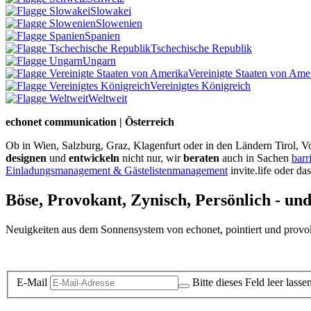
Slowakei
Slowenien
Spanien
Tschechische Republik
Ungarn
Vereinigte Staaten von Ame
Vereinigtes Königreich
Weltweit
echonet communication | Österreich
Ob in Wien, Salzburg, Graz, Klagenfurt oder in den Ländern Tirol, Vo
designen
und
entwickeln
nicht nur, wir
beraten
auch in Sachen
barr
Einladungsmanagement & Gästelistenmanagement
invite.life oder da
Böse, Provokant, Zynisch, Persönlich - un
Neuigkeiten aus dem Sonnensystem von echonet, pointiert und provokan
Datenschutz-Information zum Newsletter
E-Mail
Bitte dieses Feld leer lasse