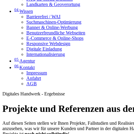
Landkarten & Geoverortung
04
Wissen
Barrierefrei / WAI
Suchmaschinen-Optimierung
Banner & Online-Werbung
Benutzerfreundliche Webseiten
E-Commerce & Online-Shops
Responsive Webdesign
Digitale Einladung
Internationalisierung
05
Agentur
06
Kontakt
Impressum
Anfahrt
AGB
Digitales Handwerk - Ergebnisse
Projekte und Referenzen aus der
Auf diesen Seiten stellen wir Ihnen Projekte, Fallstudien und Realis
anzusehen, was wir für unsere Kunden und Partner in der digitalen 
Projekte ist
noch nicht vollständig
!