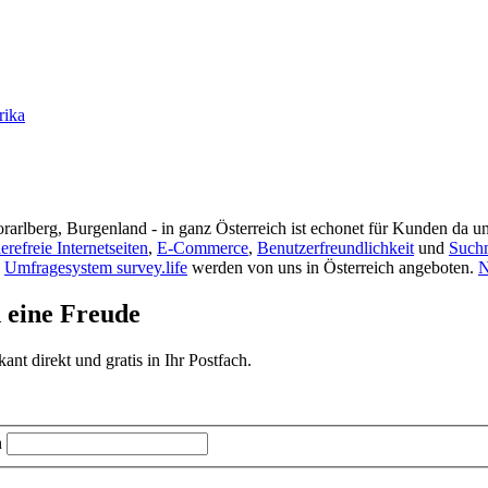
rika
rarlberg, Burgenland - in ganz Österreich ist echonet für Kunden da un
ierefreie Internetseiten
,
E-Commerce
,
Benutzerfreundlichkeit
und
Such
s
Umfragesystem survey.life
werden von uns in Österreich angeboten.
N
d eine Freude
t direkt und gratis in Ihr Postfach.
n