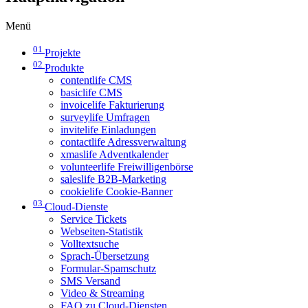
Menü
01
Projekte
02
Produkte
contentlife CMS
basiclife CMS
invoicelife Fakturierung
surveylife Umfragen
invitelife Einladungen
contactlife Adressverwaltung
xmaslife Adventkalender
volunteerlife Freiwilligenbörse
saleslife B2B-Marketing
cookielife Cookie-Banner
03
Cloud-Dienste
Service Tickets
Webseiten-Statistik
Volltextsuche
Sprach-Übersetzung
Formular-Spamschutz
SMS Versand
Video & Streaming
FAQ zu Cloud-Diensten