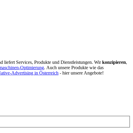
d liefert Services, Produkte und Dienstleistungen. Wir
konzipieren
,
maschinen-Optimierung
.
Auch unsere Produkte wie das
ative-Advertising in Österreich
- hier unsere Angebote!