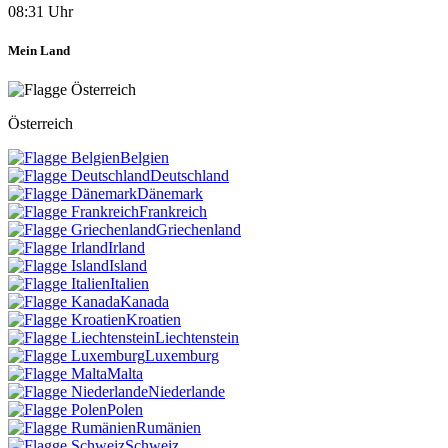
08:31 Uhr
Mein Land
Österreich
Belgien
Deutschland
Dänemark
Frankreich
Griechenland
Irland
Island
Italien
Kanada
Kroatien
Liechtenstein
Luxemburg
Malta
Niederlande
Polen
Rumänien
Schweiz