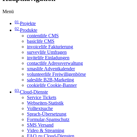
Menü
01
Projekte
02
Produkte
contentlife CMS
basiclife CMS
invoicelife Fakturierung
surveylife Umfragen
invitelife Einladungen
contactlife Adressverwaltung
xmaslife Adventkalender
volunteerlife Freiwilligenbörse
saleslife B2B-Marketing
cookielife Cookie-Banner
03
Cloud-Dienste
Service Tickets
Webseiten-Statistik
Volltextsuche
Sprach-Übersetzung
Formular-Spamschutz
SMS Versand
Video & Streaming
FAQ zu Cloud-Diensten