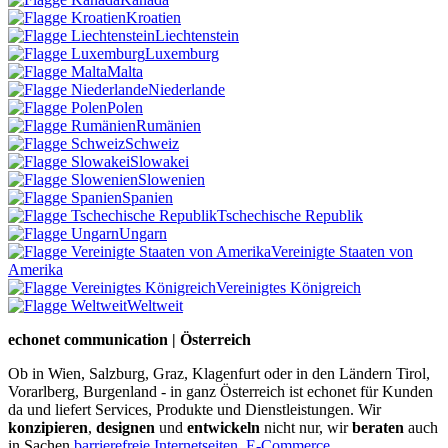
Kroatien
Liechtenstein
Luxemburg
Malta
Niederlande
Polen
Rumänien
Schweiz
Slowakei
Slowenien
Spanien
Tschechische Republik
Ungarn
Vereinigte Staaten von
Amerika
Vereinigtes Königreich
Weltweit
echonet communication | Österreich
Ob in Wien, Salzburg, Graz, Klagenfurt oder in den Ländern Tirol,
Vorarlberg, Burgenland - in ganz Österreich ist echonet für Kunden
da und liefert Services, Produkte und Dienstleistungen. Wir
konzipieren
,
designen
und
entwickeln
nicht nur, wir
beraten
auch
in Sachen
barrierefreie Internetseiten
,
E-Commerce
,