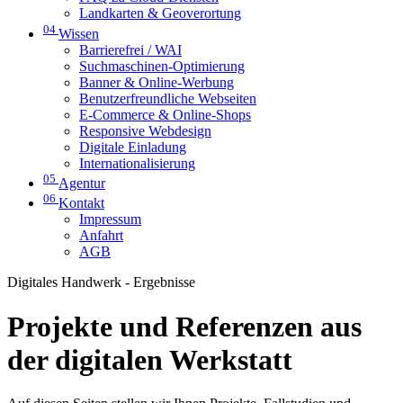
Landkarten & Geoverortung
04
Wissen
Barrierefrei / WAI
Suchmaschinen-Optimierung
Banner & Online-Werbung
Benutzerfreundliche Webseiten
E-Commerce & Online-Shops
Responsive Webdesign
Digitale Einladung
Internationalisierung
05
Agentur
06
Kontakt
Impressum
Anfahrt
AGB
Digitales Handwerk - Ergebnisse
Projekte und Referenzen aus
der digitalen Werkstatt