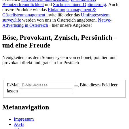
Benutzerfreundlichkeit
und
Suchmaschinen-Optimierung
.
Auch
unsere Produkte wie das
Einladungsmanagement &
Gästelistenmanagement
invite.life oder das
Umfragesystem
survey.life
werden von uns in Österreich angeboten.
Native-
Advertising in Österreich
- hier unsere Angebote!
Böse, Provokant, Zynisch, Persönlich -
und eine Freude
Neuigkeiten aus dem Sonnensystem von echonet, pointiert und
provokant direkt und gratis in Ihr Postfach.
Datenschutz-Information zum Newsletter
E-Mail
Bitte dieses Feld leer
lassen
Metanavigation
Impressum
AGB