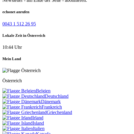
Newsletter - am Ende der Seite - abonnieren.
echonet anrufen
0043 1 512 26 95
Lokale Zeit in Österreich
10:44 Uhr
Mein Land
Österreich
Belgien
Deutschland
Dänemark
Frankreich
Griechenland
Irland
Island
Italien
Kanada