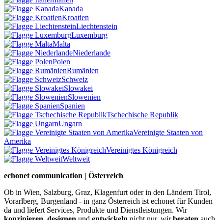
Kanada
Kroatien
Liechtenstein
Luxemburg
Malta
Niederlande
Polen
Rumänien
Schweiz
Slowakei
Slowenien
Spanien
Tschechische Republik
Ungarn
Vereinigte Staaten von
Amerika
Vereinigtes Königreich
Weltweit
echonet communication | Österreich
Ob in Wien, Salzburg, Graz, Klagenfurt oder in den Ländern Tirol,
Vorarlberg, Burgenland - in ganz Österreich ist echonet für Kunden
da und liefert Services, Produkte und Dienstleistungen. Wir
konzipieren
,
designen
und
entwickeln
nicht nur, wir
beraten
auch