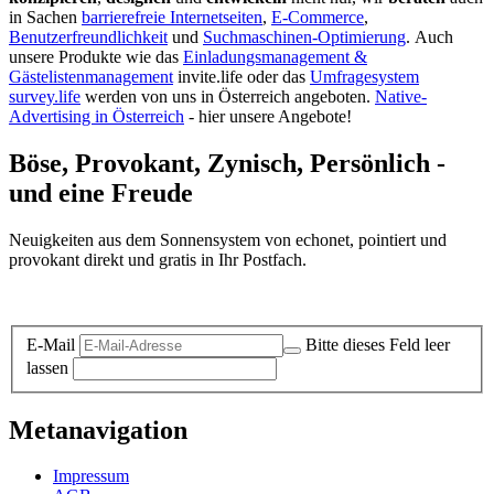
in Sachen
barrierefreie Internetseiten
,
E-Commerce
,
Benutzerfreundlichkeit
und
Suchmaschinen-Optimierung
.
Auch
unsere Produkte wie das
Einladungsmanagement &
Gästelistenmanagement
invite.life oder das
Umfragesystem
survey.life
werden von uns in Österreich angeboten.
Native-
Advertising in Österreich
- hier unsere Angebote!
Böse, Provokant, Zynisch, Persönlich -
und eine Freude
Neuigkeiten aus dem Sonnensystem von echonet, pointiert und
provokant direkt und gratis in Ihr Postfach.
Datenschutz-Information zum Newsletter
E-Mail
Bitte dieses Feld leer
lassen
Metanavigation
Impressum