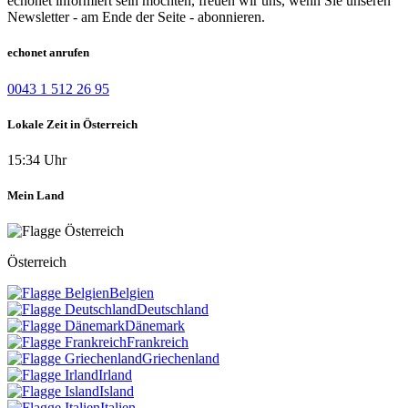
echonet informiert sein möchten, freuen wir uns, wenn Sie unseren
Newsletter - am Ende der Seite - abonnieren.
echonet anrufen
0043 1 512 26 95
Lokale Zeit in Österreich
15:34 Uhr
Mein Land
Österreich
Belgien
Deutschland
Dänemark
Frankreich
Griechenland
Irland
Island
Italien