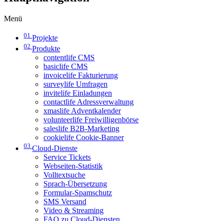
Menü
01
Projekte
02
Produkte
contentlife CMS
basiclife CMS
invoicelife Fakturierung
surveylife Umfragen
invitelife Einladungen
contactlife Adressverwaltung
xmaslife Adventkalender
volunteerlife Freiwilligenbörse
saleslife B2B-Marketing
cookielife Cookie-Banner
03
Cloud-Dienste
Service Tickets
Webseiten-Statistik
Volltextsuche
Sprach-Übersetzung
Formular-Spamschutz
SMS Versand
Video & Streaming
FAQ zu Cloud-Diensten