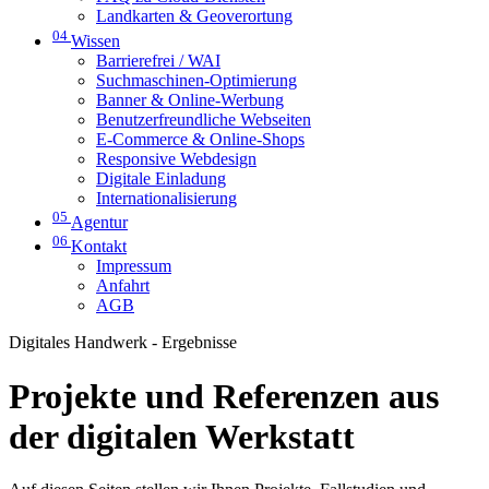
Landkarten & Geoverortung
04
Wissen
Barrierefrei / WAI
Suchmaschinen-Optimierung
Banner & Online-Werbung
Benutzerfreundliche Webseiten
E-Commerce & Online-Shops
Responsive Webdesign
Digitale Einladung
Internationalisierung
05
Agentur
06
Kontakt
Impressum
Anfahrt
AGB
Digitales Handwerk - Ergebnisse
Projekte und Referenzen aus
der digitalen Werkstatt