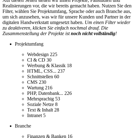
Auf diesen Seiten stellen wir Ihnen Projekte, Fallstudien und
Realisierungen vor, die wir bereits gemacht haben. Nutzen Sie den
Filter, wählen Sie Projektumfang, Sprache oder auch Branche aus,
um sich anzusehen, was wir für unsere Kunden und Partner in der
digitalen Handwerkstatt umgesetzt haben.
Um einen Filter wieder
zu deaktiveren, klicken Sie einfach nochmal drauf. Die
Zusammenstellung der Projekte ist
noch nicht vollständig
!
Projektumfang
Webdesign
225
CI & CD
30
Werbung & Klassik
18
HTML, CSS...
237
Schnittstellen
60
CMS
230
Wartung
216
PHP, Datenbank...
226
Mehrsprachig
53
Soziale Netze
8
Text & Inhalt
28
Intranet
5
Branche
Finanzen & Banken
16