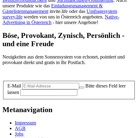
Benutzerfreundlichkeit
und
Suchmaschinen-Optimierung
.
Auch
unsere Produkte wie das
Einladungsmanagement &
Gästelistenmanagement
invite.life oder das
Umfragesystem
survey.life
werden von uns in Österreich angeboten.
Native-
Advertising in Österreich
- hier unsere Angebote!
Böse, Provokant, Zynisch, Persönlich -
und eine Freude
Neuigkeiten aus dem Sonnensystem von echonet, pointiert und
provokant direkt und gratis in Ihr Postfach.
Datenschutz-Information zum Newsletter
E-Mail
Bitte dieses Feld leer
lassen
Metanavigation
Impressum
AGB
Jobs