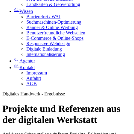
Landkarten & Geoverortung
04
Wissen
Barrierefrei / WAI
Suchmaschinen-Optimierung
Banner & Online-Werbung
Benutzerfreundliche Webseiten
E-Commerce & Online-Shops
Responsive Webdesign
Digitale Einladung
Internationalisierung
05
Agentur
06
Kontakt
Impressum
Anfahrt
AGB
Digitales Handwerk - Ergebnisse
Projekte und Referenzen aus
der digitalen Werkstatt