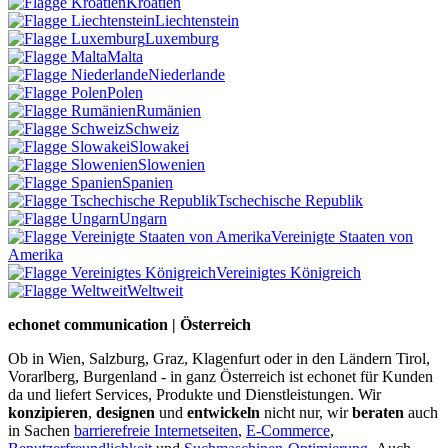
Kroatien
Liechtenstein
Luxemburg
Malta
Niederlande
Polen
Rumänien
Schweiz
Slowakei
Slowenien
Spanien
Tschechische Republik
Ungarn
Vereinigte Staaten von
Amerika
Vereinigtes Königreich
Weltweit
echonet communication | Österreich
Ob in Wien, Salzburg, Graz, Klagenfurt oder in den Ländern Tirol,
Vorarlberg, Burgenland - in ganz Österreich ist echonet für Kunden
da und liefert Services, Produkte und Dienstleistungen. Wir
konzipieren
,
designen
und
entwickeln
nicht nur, wir
beraten
auch
in Sachen
barrierefreie Internetseiten
,
E-Commerce
,