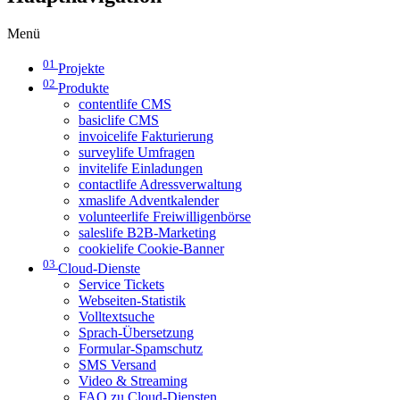
Menü
01
Projekte
02
Produkte
contentlife CMS
basiclife CMS
invoicelife Fakturierung
surveylife Umfragen
invitelife Einladungen
contactlife Adressverwaltung
xmaslife Adventkalender
volunteerlife Freiwilligenbörse
saleslife B2B-Marketing
cookielife Cookie-Banner
03
Cloud-Dienste
Service Tickets
Webseiten-Statistik
Volltextsuche
Sprach-Übersetzung
Formular-Spamschutz
SMS Versand
Video & Streaming
FAQ zu Cloud-Diensten