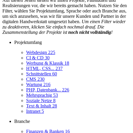
Auf diesen Seiten stellen wir Ihnen Projekte, Fallstudien und
Realisierungen vor, die wir bereits gemacht haben. Nutzen Sie den
Filter, wählen Sie Projektumfang, Sprache oder auch Branche aus,
um sich anzusehen, was wir für unsere Kunden und Partner in der
digitalen Handwerkstatt umgesetzt haben.
Um einen Filter wieder
zu deaktiveren, klicken Sie einfach nochmal drauf. Die
Zusammenstellung der Projekte ist
noch nicht vollständig
!
Projektumfang
Webdesign
225
CI & CD
30
Werbung & Klassik
18
HTML, CSS...
237
Schnittstellen
60
CMS
230
Wartung
216
PHP, Datenbank...
226
Mehrsprachig
53
Soziale Netze
8
Text & Inhalt
28
Intranet
5
Branche
Finanzen & Banken
16