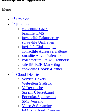
Menü
01
Projekte
02
Produkte
contentlife CMS
basiclife CMS
invoicelife Fakturierung
surveylife Umfragen
invitelife Einladungen
contactlife Adressverwaltung
xmaslife Adventkalender
volunteerlife Freiwilligenbörse
saleslife B2B-Marketing
cookielife Cookie-Banner
03
Cloud-Dienste
Service Tickets
Webseiten-Statistik
Volltextsuche
Sprach-Übersetzung
Formular-Spamschutz
SMS Versand
Video & Streaming
FAQ zu Cloud-Diensten