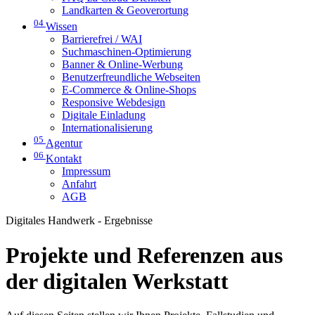
Landkarten & Geoverortung
04
Wissen
Barrierefrei / WAI
Suchmaschinen-Optimierung
Banner & Online-Werbung
Benutzerfreundliche Webseiten
E-Commerce & Online-Shops
Responsive Webdesign
Digitale Einladung
Internationalisierung
05
Agentur
06
Kontakt
Impressum
Anfahrt
AGB
Digitales Handwerk - Ergebnisse
Projekte und Referenzen aus
der digitalen Werkstatt