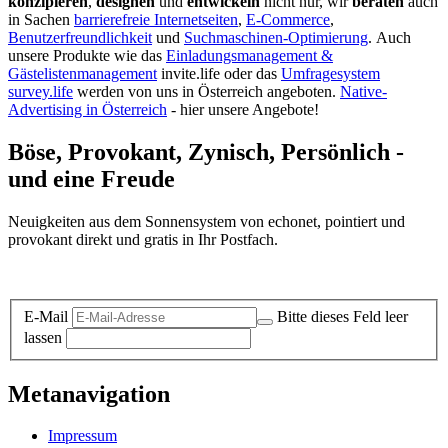
konzipieren
,
designen
und
entwickeln
nicht nur, wir
beraten
auch
in Sachen
barrierefreie Internetseiten
,
E-Commerce
,
Benutzerfreundlichkeit
und
Suchmaschinen-Optimierung
.
Auch
unsere Produkte wie das
Einladungsmanagement &
Gästelistenmanagement
invite.life oder das
Umfragesystem
survey.life
werden von uns in Österreich angeboten.
Native-
Advertising in Österreich
- hier unsere Angebote!
Böse, Provokant, Zynisch, Persönlich -
und eine Freude
Neuigkeiten aus dem Sonnensystem von echonet, pointiert und
provokant direkt und gratis in Ihr Postfach.
Datenschutz-Information zum Newsletter
E-Mail
Bitte dieses Feld leer
lassen
Metanavigation
Impressum