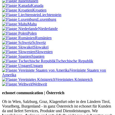
Italien
Kanada
Kroatien
Liechtenstein
Luxemburg
Malta
Niederlande
Polen
Rumänien
Schweiz
Slowakei
Slowenien
Spanien
Tschechische Republik
Ungarn
Vereinigte Staaten von
Amerika
Vereinigtes Königreich
Weltweit
echonet communication | Österreich
Ob in Wien, Salzburg, Graz, Klagenfurt oder in den Ländern Tirol,
Vorarlberg, Burgenland - in ganz Österreich ist echonet für Kunden
da und liefert Services, Produkte und Dienstleistungen. Wir