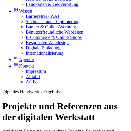
Landkarten & Geoverortung
04
Wissen
Barrierefrei / WAI
Suchmaschinen-Optimierung
Banner & Online-Werbung
Benutzerfreundliche Webseiten
E-Commerce & Online-Shops
Responsive Webdesign
Digitale Einladung
Internationalisierung
05
Agentur
06
Kontakt
Impressum
Anfahrt
AGB
Digitales Handwerk - Ergebnisse
Projekte und Referenzen aus
der digitalen Werkstatt