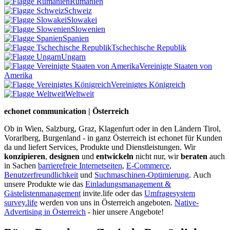
Rumänien
Schweiz
Slowakei
Slowenien
Spanien
Tschechische Republik
Ungarn
Vereinigte Staaten von
Amerika
Vereinigtes Königreich
Weltweit
echonet communication | Österreich
Ob in Wien, Salzburg, Graz, Klagenfurt oder in den Ländern Tirol,
Vorarlberg, Burgenland - in ganz Österreich ist echonet für Kunden
da und liefert Services, Produkte und Dienstleistungen. Wir
konzipieren
,
designen
und
entwickeln
nicht nur, wir
beraten
auch
in Sachen
barrierefreie Internetseiten
,
E-Commerce
,
Benutzerfreundlichkeit
und
Suchmaschinen-Optimierung
.
Auch
unsere Produkte wie das
Einladungsmanagement &
Gästelistenmanagement
invite.life oder das
Umfragesystem
survey.life
werden von uns in Österreich angeboten.
Native-
Advertising in Österreich
- hier unsere Angebote!