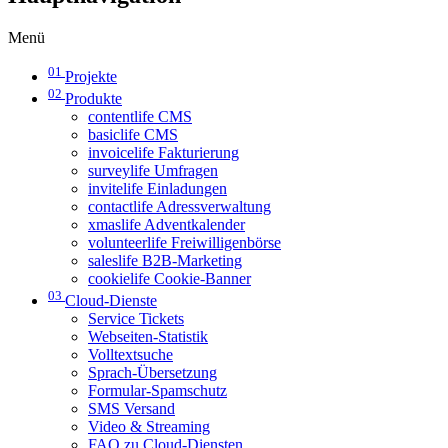
Menü
01
Projekte
02
Produkte
contentlife CMS
basiclife CMS
invoicelife Fakturierung
surveylife Umfragen
invitelife Einladungen
contactlife Adressverwaltung
xmaslife Adventkalender
volunteerlife Freiwilligenbörse
saleslife B2B-Marketing
cookielife Cookie-Banner
03
Cloud-Dienste
Service Tickets
Webseiten-Statistik
Volltextsuche
Sprach-Übersetzung
Formular-Spamschutz
SMS Versand
Video & Streaming
FAQ zu Cloud-Diensten