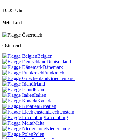
19:25 Uhr
Mein Land
Österreich
Belgien
Deutschland
Dänemark
Frankreich
Griechenland
Irland
Island
Italien
Kanada
Kroatien
Liechtenstein
Luxemburg
Malta
Niederlande
Polen