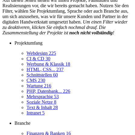
Auf diesen Seiten stellen wir Ihnen Projekte, Fallstudien und
Realisierungen vor, die wir bereits gemacht haben. Nutzen Sie den
Filter, wählen Sie Projektumfang, Sprache oder auch Branche aus,
um sich anzusehen, was wir für unsere Kunden und Partner in der
digitalen Handwerkstatt umgesetzt haben.
Um einen Filter wieder
zu deaktiveren, klicken Sie einfach nochmal drauf. Die
Zusammenstellung der Projekte ist
noch nicht vollständig
!
Projektumfang
Webdesign
225
CI & CD
30
Werbung & Klassik
18
HTML, CSS...
237
Schnittstellen
60
CMS
230
Wartung
216
PHP, Datenbank...
226
Mehrsprachig
53
Soziale Netze
8
Text & Inhalt
28
Intranet
5
Branche
Finanzen & Banken
16