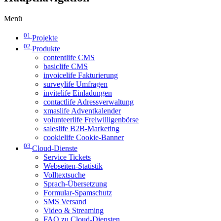
Menü
01
Projekte
02
Produkte
contentlife CMS
basiclife CMS
invoicelife Fakturierung
surveylife Umfragen
invitelife Einladungen
contactlife Adressverwaltung
xmaslife Adventkalender
volunteerlife Freiwilligenbörse
saleslife B2B-Marketing
cookielife Cookie-Banner
03
Cloud-Dienste
Service Tickets
Webseiten-Statistik
Volltextsuche
Sprach-Übersetzung
Formular-Spamschutz
SMS Versand
Video & Streaming
FAQ zu Cloud-Diensten