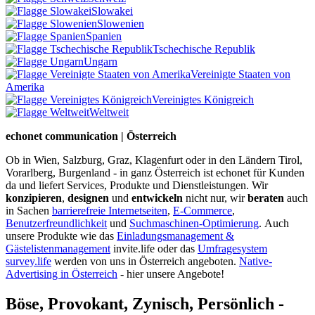
Slowakei
Slowenien
Spanien
Tschechische Republik
Ungarn
Vereinigte Staaten von
Amerika
Vereinigtes Königreich
Weltweit
echonet communication | Österreich
Ob in Wien, Salzburg, Graz, Klagenfurt oder in den Ländern Tirol,
Vorarlberg, Burgenland - in ganz Österreich ist echonet für Kunden
da und liefert Services, Produkte und Dienstleistungen. Wir
konzipieren
,
designen
und
entwickeln
nicht nur, wir
beraten
auch
in Sachen
barrierefreie Internetseiten
,
E-Commerce
,
Benutzerfreundlichkeit
und
Suchmaschinen-Optimierung
.
Auch
unsere Produkte wie das
Einladungsmanagement &
Gästelistenmanagement
invite.life oder das
Umfragesystem
survey.life
werden von uns in Österreich angeboten.
Native-
Advertising in Österreich
- hier unsere Angebote!
Böse, Provokant, Zynisch, Persönlich -