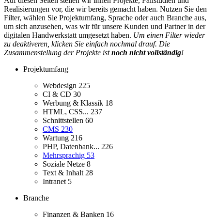
Auf diesen Seiten stellen wir Ihnen Projekte, Fallstudien und
Realisierungen vor, die wir bereits gemacht haben. Nutzen Sie den
Filter, wählen Sie Projektumfang, Sprache oder auch Branche aus,
um sich anzusehen, was wir für unsere Kunden und Partner in der
digitalen Handwerkstatt umgesetzt haben.
Um einen Filter wieder
zu deaktiveren, klicken Sie einfach nochmal drauf. Die
Zusammenstellung der Projekte ist
noch nicht vollständig
!
Projektumfang
Webdesign
225
CI & CD
30
Werbung & Klassik
18
HTML, CSS...
237
Schnittstellen
60
CMS
230
Wartung
216
PHP, Datenbank...
226
Mehrsprachig
53
Soziale Netze
8
Text & Inhalt
28
Intranet
5
Branche
Finanzen & Banken
16