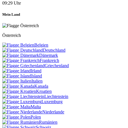
09:29 Uhr
Mein Land
Österreich
Belgien
Deutschland
Dänemark
Frankreich
Griechenland
Irland
Island
Italien
Kanada
Kroatien
Liechtenstein
Luxemburg
Malta
Niederlande
Polen
Rumänien
Schweiz