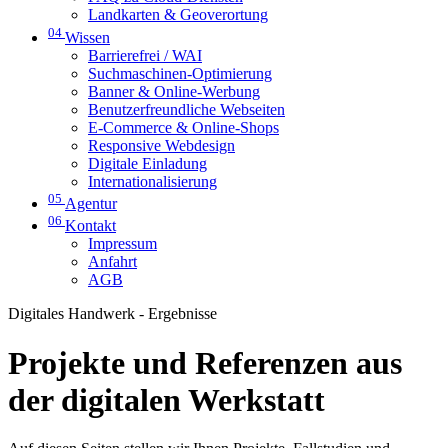
Landkarten & Geoverortung
04
Wissen
Barrierefrei / WAI
Suchmaschinen-Optimierung
Banner & Online-Werbung
Benutzerfreundliche Webseiten
E-Commerce & Online-Shops
Responsive Webdesign
Digitale Einladung
Internationalisierung
05
Agentur
06
Kontakt
Impressum
Anfahrt
AGB
Digitales Handwerk - Ergebnisse
Projekte und Referenzen aus
der digitalen Werkstatt