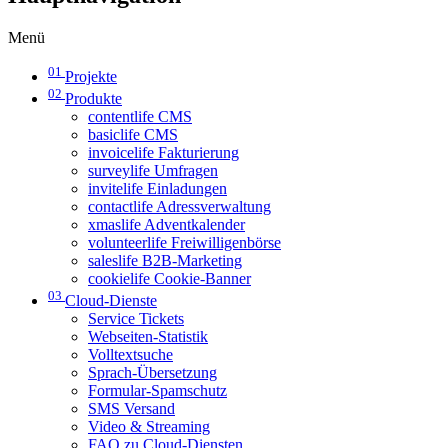
Menü
01
Projekte
02
Produkte
contentlife CMS
basiclife CMS
invoicelife Fakturierung
surveylife Umfragen
invitelife Einladungen
contactlife Adressverwaltung
xmaslife Adventkalender
volunteerlife Freiwilligenbörse
saleslife B2B-Marketing
cookielife Cookie-Banner
03
Cloud-Dienste
Service Tickets
Webseiten-Statistik
Volltextsuche
Sprach-Übersetzung
Formular-Spamschutz
SMS Versand
Video & Streaming
FAQ zu Cloud-Diensten