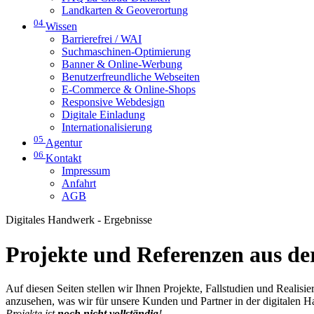
Landkarten & Geoverortung
04
Wissen
Barrierefrei / WAI
Suchmaschinen-Optimierung
Banner & Online-Werbung
Benutzerfreundliche Webseiten
E-Commerce & Online-Shops
Responsive Webdesign
Digitale Einladung
Internationalisierung
05
Agentur
06
Kontakt
Impressum
Anfahrt
AGB
Digitales Handwerk - Ergebnisse
Projekte und Referenzen aus der
Auf diesen Seiten stellen wir Ihnen Projekte, Fallstudien und Realis
anzusehen, was wir für unsere Kunden und Partner in der digitalen 
Projekte ist
noch nicht vollständig
!