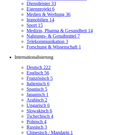
Dienstleister
33
Eigenprojekt
6
Medien & Werbung
36
Immobilien
14
Sport
15
Medizin, Pharma & Gesundheit
14
Nahrungs- & Genußmittel
7
Telekommunikation
3
Forschung & Wissenschaft
1
Internationalisierung
Deutsch
222
Englisch
56
Französisch
5
Italienisch
6
Spanisch
5
Japanisch
1
Arabisch
2
Ungarisch
6
Slowakisch
6
Tschechisch
4
Polnisch
4
Russisch
3
Chinesisch / Mandarin
1