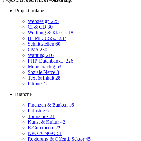
Projektumfang
Webdesign
225
CI & CD
30
Werbung & Klassik
18
HTML, CSS...
237
Schnittstellen
60
CMS
230
Wartung
216
PHP, Datenbank...
226
Mehrsprachig
53
Soziale Netze
8
Text & Inhalt
28
Intranet
5
Branche
Finanzen & Banken
16
Industrie
6
Tourismus
21
Kunst & Kultur
42
E-Commerce
22
NPO & NGO
51
Regierung & Öffentl. Sektor
45