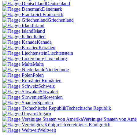
Deutschland
Dänemark
Frankreich
Griechenland
Irland
Island
Italien
Kanada
Kroatien
Liechtenstein
Luxemburg
Malta
Niederlande
Polen
Rumänien
Schweiz
Slowakei
Slowenien
Spanien
Tschechische Republik
Ungarn
Vereinigte Staaten von Ame
Vereinigtes Königreich
Weltweit