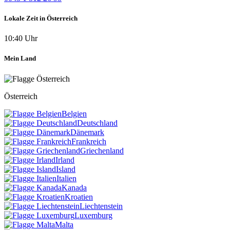
Lokale Zeit in Österreich
10:40 Uhr
Mein Land
Österreich
Belgien
Deutschland
Dänemark
Frankreich
Griechenland
Irland
Island
Italien
Kanada
Kroatien
Liechtenstein
Luxemburg
Malta