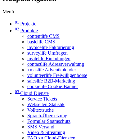
Menü
01
Projekte
02
Produkte
contentlife CMS
basiclife CMS
invoicelife Fakturierung
surveylife Umfragen
invitelife Einladungen
contactlife Adressverwaltung
xmaslife Adventkalender
volunteerlife Freiwilligenbörse
saleslife B2B-Marketing
cookielife Cookie-Banner
03
Cloud-Dienste
Service Tickets
Webseiten-Statistik
Volltextsuche
Sprach-Übersetzung
Formular-Spamschutz
SMS Versand
Video & Streaming
FAQ zu Cloud-Diensten