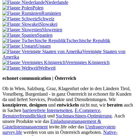
Niederlande
Polen
Rumänien
Schweiz
Slowakei
Slowenien
Spanien
Tschechische Republik
Ungarn
Vereinigte Staaten von
Amerika
Vereinigtes Königreich
Weltweit
echonet communication | Österreich
Ob in Wien, Salzburg, Graz, Klagenfurt oder in den Ländern Tirol,
Vorarlberg, Burgenland - in ganz Österreich ist echonet für Kunden
da und liefert Services, Produkte und Dienstleistungen. Wir
konzipieren
,
designen
und
entwickeln
nicht nur, wir
beraten
auch
in Sachen
barrierefreie Internetseiten
,
E-Commerce
,
Benutzerfreundlichkeit
und
Suchmaschinen-Optimierung
.
Auch
unsere Produkte wie das
Einladungsmanagement &
Gästelistenmanagement
invite.life oder das
Umfragesystem
survey.life
werden von uns in Österreich angeboten.
Native-