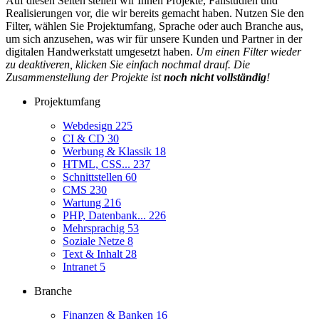
Auf diesen Seiten stellen wir Ihnen Projekte, Fallstudien und
Realisierungen vor, die wir bereits gemacht haben. Nutzen Sie den
Filter, wählen Sie Projektumfang, Sprache oder auch Branche aus,
um sich anzusehen, was wir für unsere Kunden und Partner in der
digitalen Handwerkstatt umgesetzt haben.
Um einen Filter wieder
zu deaktiveren, klicken Sie einfach nochmal drauf. Die
Zusammenstellung der Projekte ist
noch nicht vollständig
!
Projektumfang
Webdesign
225
CI & CD
30
Werbung & Klassik
18
HTML, CSS...
237
Schnittstellen
60
CMS
230
Wartung
216
PHP, Datenbank...
226
Mehrsprachig
53
Soziale Netze
8
Text & Inhalt
28
Intranet
5
Branche
Finanzen & Banken
16