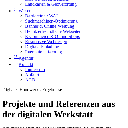
Landkarten & Geoverortung
04
Wissen
Barrierefrei / WAI
Suchmaschinen-Optimierung
Banner & Online-Werbung
Benutzerfreundliche Webseiten
E-Commerce & Online-Shops
Responsive Webdesign
Digitale Einladung
Internationalisierung
05
Agentur
06
Kontakt
Impressum
Anfahrt
AGB
Digitales Handwerk - Ergebnisse
Projekte und Referenzen aus
der digitalen Werkstatt