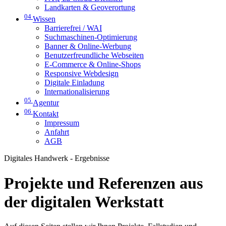
Landkarten & Geoverortung
04
Wissen
Barrierefrei / WAI
Suchmaschinen-Optimierung
Banner & Online-Werbung
Benutzerfreundliche Webseiten
E-Commerce & Online-Shops
Responsive Webdesign
Digitale Einladung
Internationalisierung
05
Agentur
06
Kontakt
Impressum
Anfahrt
AGB
Digitales Handwerk - Ergebnisse
Projekte und Referenzen aus
der digitalen Werkstatt