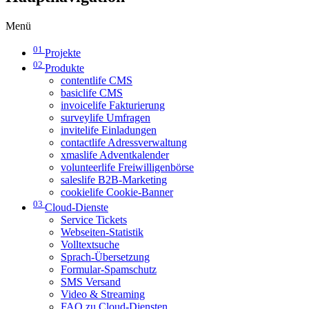
Menü
01
Projekte
02
Produkte
contentlife CMS
basiclife CMS
invoicelife Fakturierung
surveylife Umfragen
invitelife Einladungen
contactlife Adressverwaltung
xmaslife Adventkalender
volunteerlife Freiwilligenbörse
saleslife B2B-Marketing
cookielife Cookie-Banner
03
Cloud-Dienste
Service Tickets
Webseiten-Statistik
Volltextsuche
Sprach-Übersetzung
Formular-Spamschutz
SMS Versand
Video & Streaming
FAQ zu Cloud-Diensten