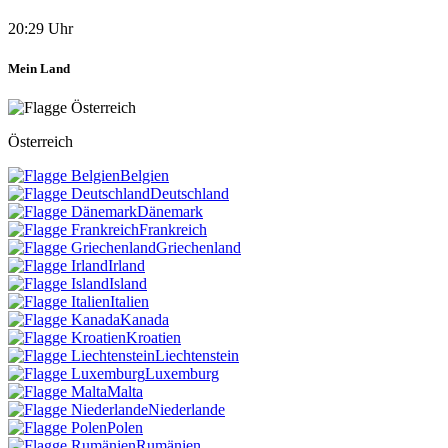
20:29 Uhr
Mein Land
Österreich
Belgien
Deutschland
Dänemark
Frankreich
Griechenland
Irland
Island
Italien
Kanada
Kroatien
Liechtenstein
Luxemburg
Malta
Niederlande
Polen
Rumänien