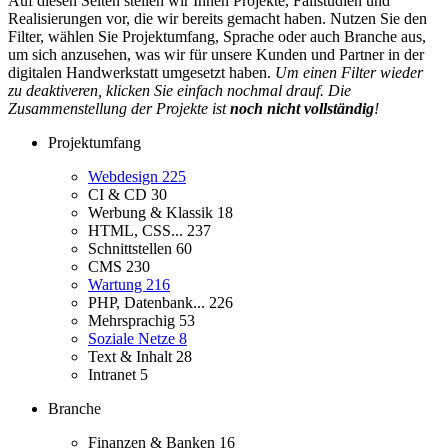
Auf diesen Seiten stellen wir Ihnen Projekte, Fallstudien und
Realisierungen vor, die wir bereits gemacht haben. Nutzen Sie den
Filter, wählen Sie Projektumfang, Sprache oder auch Branche aus,
um sich anzusehen, was wir für unsere Kunden und Partner in der
digitalen Handwerkstatt umgesetzt haben.
Um einen Filter wieder
zu deaktiveren, klicken Sie einfach nochmal drauf. Die
Zusammenstellung der Projekte ist
noch nicht vollständig
!
Projektumfang
Webdesign
225
CI & CD
30
Werbung & Klassik
18
HTML, CSS...
237
Schnittstellen
60
CMS
230
Wartung
216
PHP, Datenbank...
226
Mehrsprachig
53
Soziale Netze
8
Text & Inhalt
28
Intranet
5
Branche
Finanzen & Banken
16