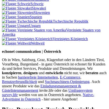
Schweiz
Slowakei
Slowenien
Spanien
Tschechische Republik
Ungarn
Vereinigte Staaten von
Amerika
Vereinigtes Königreich
Weltweit
echonet communication | Österreich
Ob in Wien, Salzburg, Graz, Klagenfurt oder in den Ländern Tirol,
Vorarlberg, Burgenland - in ganz Österreich ist echonet für Kunden
da und liefert Services, Produkte und Dienstleistungen. Wir
konzipieren
,
designen
und
entwickeln
nicht nur, wir
beraten
auch
in Sachen
barrierefreie Internetseiten
,
E-Commerce
,
Benutzerfreundlichkeit
und
Suchmaschinen-Optimierung
.
Auch
unsere Produkte wie das
Einladungsmanagement &
Gästelistenmanagement
invite.life oder das
Umfragesystem
survey.life
werden von uns in Österreich angeboten.
Native-
Advertising in Österreich
- hier unsere Angebote!