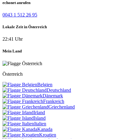
echonet anrufen
0043 1 512 26 95
Lokale Zeit in Österreich
22:41 Uhr
Mein Land
Österreich
Belgien
Deutschland
Dänemark
Frankreich
Griechenland
Irland
Island
Italien
Kanada
Kroatien