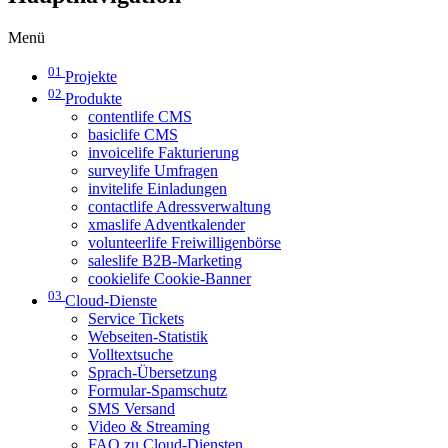
Menü
01
Projekte
02
Produkte
contentlife CMS
basiclife CMS
invoicelife Fakturierung
surveylife Umfragen
invitelife Einladungen
contactlife Adressverwaltung
xmaslife Adventkalender
volunteerlife Freiwilligenbörse
saleslife B2B-Marketing
cookielife Cookie-Banner
03
Cloud-Dienste
Service Tickets
Webseiten-Statistik
Volltextsuche
Sprach-Übersetzung
Formular-Spamschutz
SMS Versand
Video & Streaming
FAQ zu Cloud-Diensten