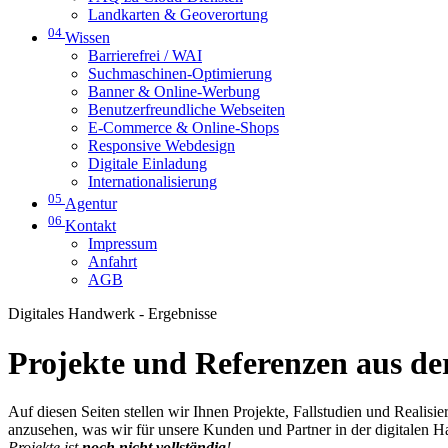
Landkarten & Geoverortung
04
Wissen
Barrierefrei / WAI
Suchmaschinen-Optimierung
Banner & Online-Werbung
Benutzerfreundliche Webseiten
E-Commerce & Online-Shops
Responsive Webdesign
Digitale Einladung
Internationalisierung
05
Agentur
06
Kontakt
Impressum
Anfahrt
AGB
Digitales Handwerk - Ergebnisse
Projekte und Referenzen aus der
Auf diesen Seiten stellen wir Ihnen Projekte, Fallstudien und Realis
anzusehen, was wir für unsere Kunden und Partner in der digitalen 
Projekte ist
noch nicht vollständig
!