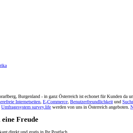
rika
rarlberg, Burgenland - in ganz Österreich ist echonet für Kunden da un
ierefreie Internetseiten
,
E-Commerce
,
Benutzerfreundlichkeit
und
Such
s
Umfragesystem survey.life
werden von uns in Österreich angeboten.
N
d eine Freude
t direkt und gratis in Ihr Postfach.