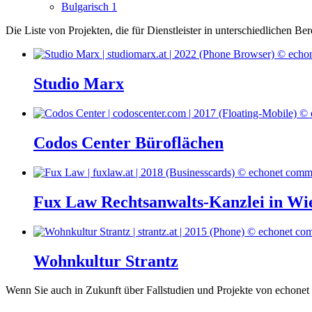
Bulgarisch
1
Die Liste von Projekten, die für Dienstleister in unterschiedlichen B
Studio Marx
Codos Center Büroflächen
Fux Law Rechtsanwalts-Kanzlei in Wi
Wohnkultur Strantz
Wenn Sie auch in Zukunft über Fallstudien und Projekte von echonet 