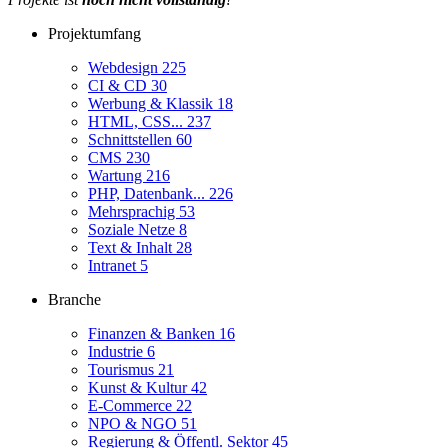
Projektumfang
Webdesign
225
CI & CD
30
Werbung & Klassik
18
HTML, CSS...
237
Schnittstellen
60
CMS
230
Wartung
216
PHP, Datenbank...
226
Mehrsprachig
53
Soziale Netze
8
Text & Inhalt
28
Intranet
5
Branche
Finanzen & Banken
16
Industrie
6
Tourismus
21
Kunst & Kultur
42
E-Commerce
22
NPO & NGO
51
Regierung & Öffentl. Sektor
45