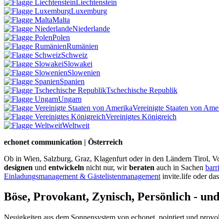
Liechtenstein
Luxemburg
Malta
Niederlande
Polen
Rumänien
Schweiz
Slowakei
Slowenien
Spanien
Tschechische Republik
Ungarn
Vereinigte Staaten von Ame
Vereinigtes Königreich
Weltweit
echonet communication | Österreich
Ob in Wien, Salzburg, Graz, Klagenfurt oder in den Ländern Tirol, Vo
designen
und
entwickeln
nicht nur, wir
beraten
auch in Sachen
barr
Einladungsmanagement & Gästelistenmanagement
invite.life oder da
Böse, Provokant, Zynisch, Persönlich - un
Neuigkeiten aus dem Sonnensystem von echonet, pointiert und provokan