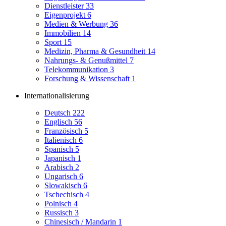
Dienstleister
33
Eigenprojekt
6
Medien & Werbung
36
Immobilien
14
Sport
15
Medizin, Pharma & Gesundheit
14
Nahrungs- & Genußmittel
7
Telekommunikation
3
Forschung & Wissenschaft
1
Internationalisierung
Deutsch
222
Englisch
56
Französisch
5
Italienisch
6
Spanisch
5
Japanisch
1
Arabisch
2
Ungarisch
6
Slowakisch
6
Tschechisch
4
Polnisch
4
Russisch
3
Chinesisch / Mandarin
1