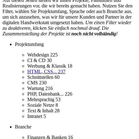
Auf diesen Seiten stellen wir Ihnen Projekte, Fallstudien und
Realisierungen vor, die wir bereits gemacht haben. Nutzen Sie den
Filter, wählen Sie Projektumfang, Sprache oder auch Branche aus,
um sich anzusehen, was wir für unsere Kunden und Partner in der
digitalen Handwerkstatt umgesetzt haben.
Um einen Filter wieder
zu deaktiveren, klicken Sie einfach nochmal drauf. Die
Zusammenstellung der Projekte ist
noch nicht vollständig
!
Projektumfang
Webdesign
225
CI & CD
30
Werbung & Klassik
18
HTML, CSS...
237
Schnittstellen
60
CMS
230
Wartung
216
PHP, Datenbank...
226
Mehrsprachig
53
Soziale Netze
8
Text & Inhalt
28
Intranet
5
Branche
Finanzen & Banken
16