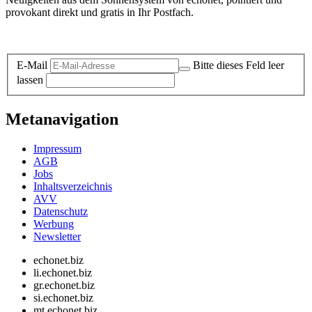
provokant direkt und gratis in Ihr Postfach.
Datenschutz-Information zum Newsletter
E-Mail
Bitte dieses Feld leer
lassen
Metanavigation
Impressum
AGB
Jobs
Inhaltsverzeichnis
AVV
Datenschutz
Werbung
Newsletter
echonet.biz
li.echonet.biz
gr.echonet.biz
si.echonet.biz
mt.echonet.biz