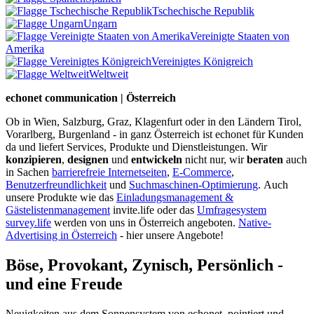
Tschechische Republik
Ungarn
Vereinigte Staaten von
Amerika
Vereinigtes Königreich
Weltweit
echonet communication | Österreich
Ob in Wien, Salzburg, Graz, Klagenfurt oder in den Ländern Tirol,
Vorarlberg, Burgenland - in ganz Österreich ist echonet für Kunden
da und liefert Services, Produkte und Dienstleistungen. Wir
konzipieren
,
designen
und
entwickeln
nicht nur, wir
beraten
auch
in Sachen
barrierefreie Internetseiten
,
E-Commerce
,
Benutzerfreundlichkeit
und
Suchmaschinen-Optimierung
.
Auch
unsere Produkte wie das
Einladungsmanagement &
Gästelistenmanagement
invite.life oder das
Umfragesystem
survey.life
werden von uns in Österreich angeboten.
Native-
Advertising in Österreich
- hier unsere Angebote!
Böse, Provokant, Zynisch, Persönlich -
und eine Freude
Neuigkeiten aus dem Sonnensystem von echonet, pointiert und