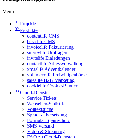
Menü
01
Projekte
02
Produkte
contentlife CMS
basiclife CMS
invoicelife Fakturierung
surveylife Umfragen
invitelife Einladungen
contactlife Adressverwaltung
xmaslife Adventkalender
volunteerlife Freiwilligenbörse
saleslife B2B-Marketing
cookielife Cookie-Banner
03
Cloud-Dienste
Service Tickets
Webseiten-Statistik
Volltextsuche
Sprach-Übersetzung
Formular-Spamschutz
SMS Versand
Video & Streaming
FAQ zu Cloud-Diensten