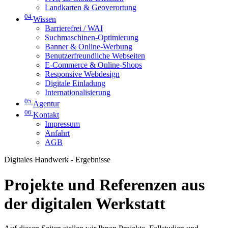
Landkarten & Geoverortung
04
Wissen
Barrierefrei / WAI
Suchmaschinen-Optimierung
Banner & Online-Werbung
Benutzerfreundliche Webseiten
E-Commerce & Online-Shops
Responsive Webdesign
Digitale Einladung
Internationalisierung
05
Agentur
06
Kontakt
Impressum
Anfahrt
AGB
Digitales Handwerk - Ergebnisse
Projekte und Referenzen aus
der digitalen Werkstatt