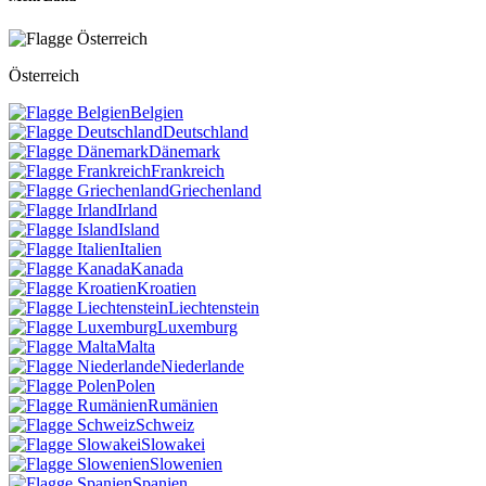
Österreich
Belgien
Deutschland
Dänemark
Frankreich
Griechenland
Irland
Island
Italien
Kanada
Kroatien
Liechtenstein
Luxemburg
Malta
Niederlande
Polen
Rumänien
Schweiz
Slowakei
Slowenien
Spanien