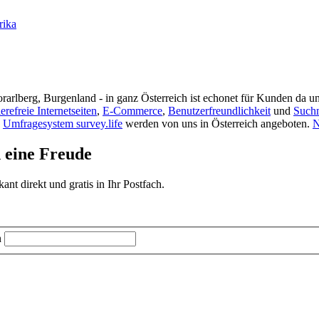
rika
rarlberg, Burgenland - in ganz Österreich ist echonet für Kunden da un
ierefreie Internetseiten
,
E-Commerce
,
Benutzerfreundlichkeit
und
Such
s
Umfragesystem survey.life
werden von uns in Österreich angeboten.
N
d eine Freude
t direkt und gratis in Ihr Postfach.
n