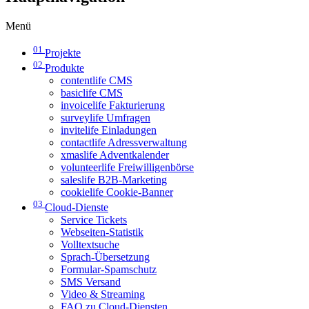
Menü
01
Projekte
02
Produkte
contentlife CMS
basiclife CMS
invoicelife Fakturierung
surveylife Umfragen
invitelife Einladungen
contactlife Adressverwaltung
xmaslife Adventkalender
volunteerlife Freiwilligenbörse
saleslife B2B-Marketing
cookielife Cookie-Banner
03
Cloud-Dienste
Service Tickets
Webseiten-Statistik
Volltextsuche
Sprach-Übersetzung
Formular-Spamschutz
SMS Versand
Video & Streaming
FAQ zu Cloud-Diensten