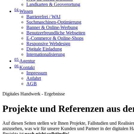
Landkarten & Geoverortung
04
Wissen
Barrierefrei / WAI
Suchmaschinen-Optimierung
Banner & Online-Werbung
Benutzerfreundliche Webseiten
E-Commerce & Online-Shops
Responsive Webdesign
Digitale Einladung
Internationalisierung
05
Agentur
06
Kontakt
Impressum
Anfahrt
AGB
Digitales Handwerk - Ergebnisse
Projekte und Referenzen aus der
Auf diesen Seiten stellen wir Ihnen Projekte, Fallstudien und Realis
anzusehen, was wir für unsere Kunden und Partner in der digitalen 
Projekte ist
noch nicht vollständig
!