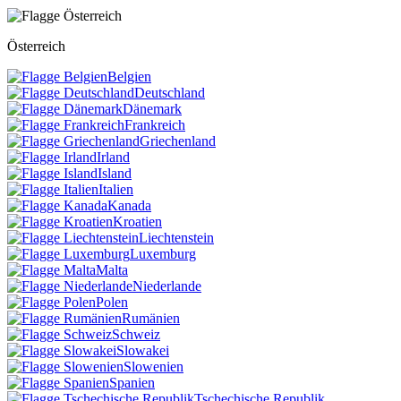
Österreich
Belgien
Deutschland
Dänemark
Frankreich
Griechenland
Irland
Island
Italien
Kanada
Kroatien
Liechtenstein
Luxemburg
Malta
Niederlande
Polen
Rumänien
Schweiz
Slowakei
Slowenien
Spanien
Tschechische Republik