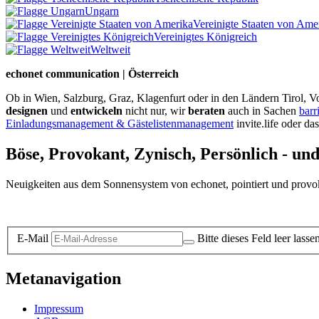
Ungarn
Vereinigte Staaten von Ame
Vereinigtes Königreich
Weltweit
echonet communication | Österreich
Ob in Wien, Salzburg, Graz, Klagenfurt oder in den Ländern Tirol, Vo
designen
und
entwickeln
nicht nur, wir
beraten
auch in Sachen
barr
Einladungsmanagement & Gästelistenmanagement
invite.life oder da
Böse, Provokant, Zynisch, Persönlich - un
Neuigkeiten aus dem Sonnensystem von echonet, pointiert und provokan
Datenschutz-Information zum Newsletter
E-Mail
Bitte dieses Feld leer lasse
Metanavigation
Impressum