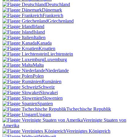
Deutschland
Dänemark
Frankreich
Griechenland
Irland
Island
Italien
Kanada
Kroatien
Liechtenstein
Luxemburg
Malta
Niederlande
Polen
Rumänien
Schweiz
Slowakei
Slowenien
Spanien
Tschechische Republik
Ungarn
Vereinigte Staaten von
Amerika
Vereinigtes Königreich
Weltweit