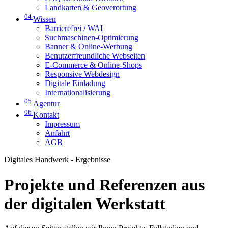
Landkarten & Geoverortung
04
Wissen
Barrierefrei / WAI
Suchmaschinen-Optimierung
Banner & Online-Werbung
Benutzerfreundliche Webseiten
E-Commerce & Online-Shops
Responsive Webdesign
Digitale Einladung
Internationalisierung
05
Agentur
06
Kontakt
Impressum
Anfahrt
AGB
Digitales Handwerk - Ergebnisse
Projekte und Referenzen aus
der digitalen Werkstatt