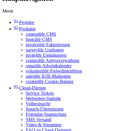
Menü
01
Projekte
02
Produkte
contentlife CMS
basiclife CMS
invoicelife Fakturierung
surveylife Umfragen
invitelife Einladungen
contactlife Adressverwaltung
xmaslife Adventkalender
volunteerlife Freiwilligenbörse
saleslife B2B-Marketing
cookielife Cookie-Banner
03
Cloud-Dienste
Service Tickets
Webseiten-Statistik
Volltextsuche
Sprach-Übersetzung
Formular-Spamschutz
SMS Versand
Video & Streaming
FAQ zu Cloud-Diensten