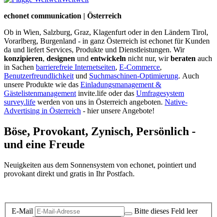
echonet communication | Österreich
Ob in Wien, Salzburg, Graz, Klagenfurt oder in den Ländern Tirol,
Vorarlberg, Burgenland - in ganz Österreich ist echonet für Kunden
da und liefert Services, Produkte und Dienstleistungen. Wir
konzipieren
,
designen
und
entwickeln
nicht nur, wir
beraten
auch
in Sachen
barrierefreie Internetseiten
,
E-Commerce
,
Benutzerfreundlichkeit
und
Suchmaschinen-Optimierung
.
Auch
unsere Produkte wie das
Einladungsmanagement &
Gästelistenmanagement
invite.life oder das
Umfragesystem
survey.life
werden von uns in Österreich angeboten.
Native-
Advertising in Österreich
- hier unsere Angebote!
Böse, Provokant, Zynisch, Persönlich -
und eine Freude
Neuigkeiten aus dem Sonnensystem von echonet, pointiert und
provokant direkt und gratis in Ihr Postfach.
Datenschutz-Information zum Newsletter
E-Mail
Bitte dieses Feld leer