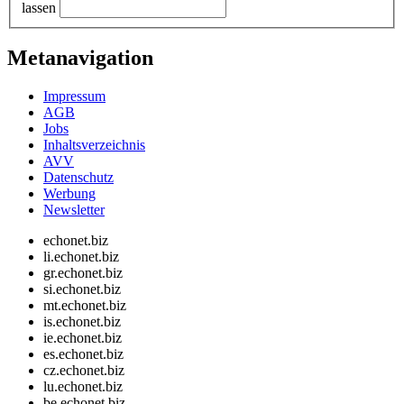
lassen
Metanavigation
Impressum
AGB
Jobs
Inhaltsverzeichnis
AVV
Datenschutz
Werbung
Newsletter
echonet.biz
li.echonet.biz
gr.echonet.biz
si.echonet.biz
mt.echonet.biz
is.echonet.biz
ie.echonet.biz
es.echonet.biz
cz.echonet.biz
lu.echonet.biz
be.echonet.biz