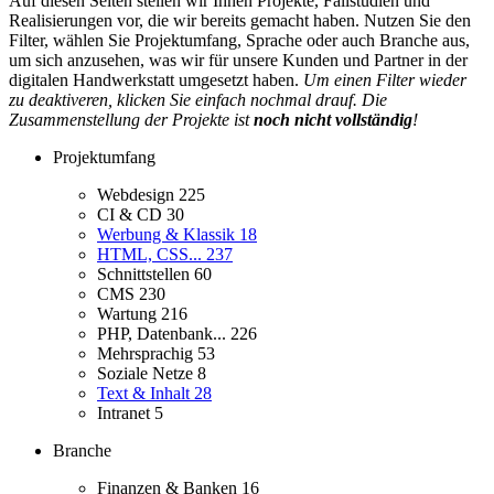
Auf diesen Seiten stellen wir Ihnen Projekte, Fallstudien und
Realisierungen vor, die wir bereits gemacht haben. Nutzen Sie den
Filter, wählen Sie Projektumfang, Sprache oder auch Branche aus,
um sich anzusehen, was wir für unsere Kunden und Partner in der
digitalen Handwerkstatt umgesetzt haben.
Um einen Filter wieder
zu deaktiveren, klicken Sie einfach nochmal drauf. Die
Zusammenstellung der Projekte ist
noch nicht vollständig
!
Projektumfang
Webdesign
225
CI & CD
30
Werbung & Klassik
18
HTML, CSS...
237
Schnittstellen
60
CMS
230
Wartung
216
PHP, Datenbank...
226
Mehrsprachig
53
Soziale Netze
8
Text & Inhalt
28
Intranet
5
Branche
Finanzen & Banken
16