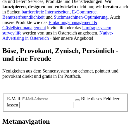
da und liefert Services, Produkte und Dienstleistungen. Wir
konzipieren
,
designen
und
entwickeln
nicht nur, wir
beraten
auch
in Sachen
barrierefreie Internetseiten
,
E-Commerce
,
Benutzerfreundlichkeit
und
Suchmaschinen-Optimierung
.
Auch
unsere Produkte wie das
Einladungsmanagement &
Gästelistenmanagement
invite.life oder das
Umfragesystem
survey.life
werden von uns in Österreich angeboten.
Native-
Advertising in Österreich
- hier unsere Angebote!
Böse, Provokant, Zynisch, Persönlich -
und eine Freude
Neuigkeiten aus dem Sonnensystem von echonet, pointiert und
provokant direkt und gratis in Ihr Postfach.
Datenschutz-Information zum Newsletter
E-Mail
Bitte dieses Feld leer
lassen
Metanavigation