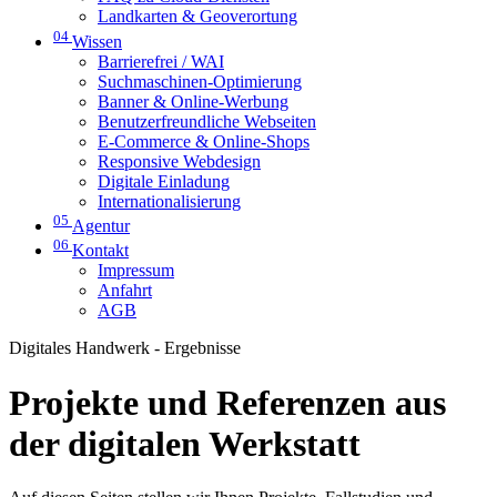
Landkarten & Geoverortung
04
Wissen
Barrierefrei / WAI
Suchmaschinen-Optimierung
Banner & Online-Werbung
Benutzerfreundliche Webseiten
E-Commerce & Online-Shops
Responsive Webdesign
Digitale Einladung
Internationalisierung
05
Agentur
06
Kontakt
Impressum
Anfahrt
AGB
Digitales Handwerk - Ergebnisse
Projekte und Referenzen aus
der digitalen Werkstatt