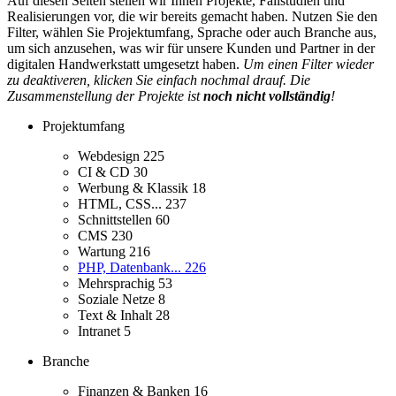
Auf diesen Seiten stellen wir Ihnen Projekte, Fallstudien und
Realisierungen vor, die wir bereits gemacht haben. Nutzen Sie den
Filter, wählen Sie Projektumfang, Sprache oder auch Branche aus,
um sich anzusehen, was wir für unsere Kunden und Partner in der
digitalen Handwerkstatt umgesetzt haben.
Um einen Filter wieder
zu deaktiveren, klicken Sie einfach nochmal drauf. Die
Zusammenstellung der Projekte ist
noch nicht vollständig
!
Projektumfang
Webdesign
225
CI & CD
30
Werbung & Klassik
18
HTML, CSS...
237
Schnittstellen
60
CMS
230
Wartung
216
PHP, Datenbank...
226
Mehrsprachig
53
Soziale Netze
8
Text & Inhalt
28
Intranet
5
Branche
Finanzen & Banken
16