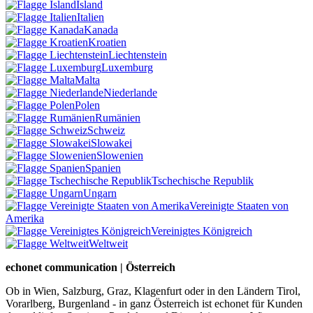
Island
Italien
Kanada
Kroatien
Liechtenstein
Luxemburg
Malta
Niederlande
Polen
Rumänien
Schweiz
Slowakei
Slowenien
Spanien
Tschechische Republik
Ungarn
Vereinigte Staaten von
Amerika
Vereinigtes Königreich
Weltweit
echonet communication | Österreich
Ob in Wien, Salzburg, Graz, Klagenfurt oder in den Ländern Tirol,
Vorarlberg, Burgenland - in ganz Österreich ist echonet für Kunden