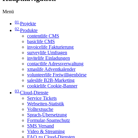
Menü
01
Projekte
02
Produkte
contentlife CMS
basiclife CMS
invoicelife Fakturierung
surveylife Umfragen
invitelife Einladungen
contactlife Adressverwaltung
xmaslife Adventkalender
volunteerlife Freiwilligenbörse
saleslife B2B-Marketing
cookielife Cookie-Banner
03
Cloud-Dienste
Service Tickets
Webseiten-Statistik
Volltextsuche
Sprach-Übersetzung
Formular-Spamschutz
SMS Versand
Video & Streaming
FAQ zu Cloud-Diensten