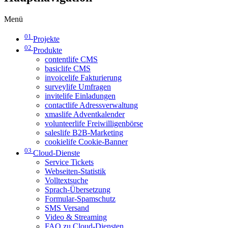
Menü
01
Projekte
02
Produkte
contentlife CMS
basiclife CMS
invoicelife Fakturierung
surveylife Umfragen
invitelife Einladungen
contactlife Adressverwaltung
xmaslife Adventkalender
volunteerlife Freiwilligenbörse
saleslife B2B-Marketing
cookielife Cookie-Banner
03
Cloud-Dienste
Service Tickets
Webseiten-Statistik
Volltextsuche
Sprach-Übersetzung
Formular-Spamschutz
SMS Versand
Video & Streaming
FAQ zu Cloud-Diensten