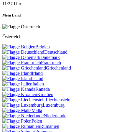
11:27 Uhr
Mein Land
Österreich
Belgien
Deutschland
Dänemark
Frankreich
Griechenland
Irland
Island
Italien
Kanada
Kroatien
Liechtenstein
Luxemburg
Malta
Niederlande
Polen
Rumänien
Schweiz