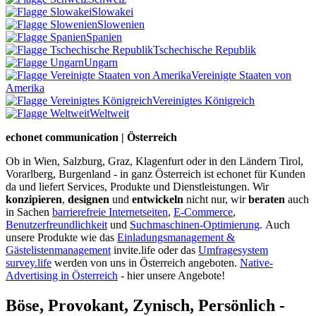
Slowakei
Slowenien
Spanien
Tschechische Republik
Ungarn
Vereinigte Staaten von
Amerika
Vereinigtes Königreich
Weltweit
echonet communication | Österreich
Ob in Wien, Salzburg, Graz, Klagenfurt oder in den Ländern Tirol,
Vorarlberg, Burgenland - in ganz Österreich ist echonet für Kunden
da und liefert Services, Produkte und Dienstleistungen. Wir
konzipieren
,
designen
und
entwickeln
nicht nur, wir
beraten
auch
in Sachen
barrierefreie Internetseiten
,
E-Commerce
,
Benutzerfreundlichkeit
und
Suchmaschinen-Optimierung
.
Auch
unsere Produkte wie das
Einladungsmanagement &
Gästelistenmanagement
invite.life oder das
Umfragesystem
survey.life
werden von uns in Österreich angeboten.
Native-
Advertising in Österreich
- hier unsere Angebote!
Böse, Provokant, Zynisch, Persönlich -