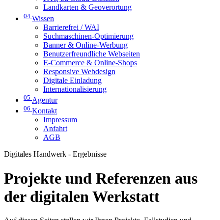
Landkarten & Geoverortung
04
Wissen
Barrierefrei / WAI
Suchmaschinen-Optimierung
Banner & Online-Werbung
Benutzerfreundliche Webseiten
E-Commerce & Online-Shops
Responsive Webdesign
Digitale Einladung
Internationalisierung
05
Agentur
06
Kontakt
Impressum
Anfahrt
AGB
Digitales Handwerk - Ergebnisse
Projekte und Referenzen aus
der digitalen Werkstatt