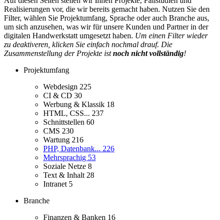
Auf diesen Seiten stellen wir Ihnen Projekte, Fallstudien und
Realisierungen vor, die wir bereits gemacht haben. Nutzen Sie den
Filter, wählen Sie Projektumfang, Sprache oder auch Branche aus,
um sich anzusehen, was wir für unsere Kunden und Partner in der
digitalen Handwerkstatt umgesetzt haben.
Um einen Filter wieder
zu deaktiveren, klicken Sie einfach nochmal drauf. Die
Zusammenstellung der Projekte ist
noch nicht vollständig
!
Projektumfang
Webdesign
225
CI & CD
30
Werbung & Klassik
18
HTML, CSS...
237
Schnittstellen
60
CMS
230
Wartung
216
PHP, Datenbank...
226
Mehrsprachig
53
Soziale Netze
8
Text & Inhalt
28
Intranet
5
Branche
Finanzen & Banken
16