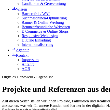
Landkarten & Geoverortung
04
Wissen
Barrierefrei / WAI
Suchmaschinen-Optimierung
Banner & Online-Werbung
Benutzerfreundliche Webseiten
E-Commerce & Online-Shops
Responsive Webdesign
Digitale Einladung
Internationalisierung
05
Agentur
06
Kontakt
Impressum
Anfahrt
AGB
Digitales Handwerk - Ergebnisse
Projekte und Referenzen aus der
Auf diesen Seiten stellen wir Ihnen Projekte, Fallstudien und Realis
anzusehen, was wir für unsere Kunden und Partner in der digitalen 
Projekte ist
noch nicht vollständig
!