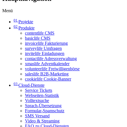
Menü
01
Projekte
02
Produkte
contentlife CMS
basiclife CMS
invoicelife Fakturierung
surveylife Umfragen
invitelife Einladungen
contactlife Adressverwaltung
xmaslife Adventkalender
volunteerlife Freiwilligenbörse
saleslife B2B-Marketing
cookielife Cookie-Banner
03
Cloud-Dienste
Service Tickets
Webseiten-Statistik
Volltextsuche
Sprach-Übersetzung
Formular-Spamschutz
SMS Versand
Video & Streaming
FAQ zu Cloud-Diensten