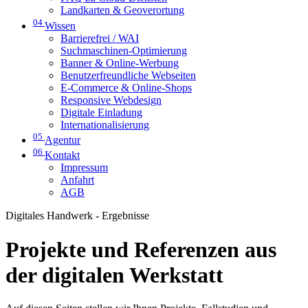
Landkarten & Geoverortung
04
Wissen
Barrierefrei / WAI
Suchmaschinen-Optimierung
Banner & Online-Werbung
Benutzerfreundliche Webseiten
E-Commerce & Online-Shops
Responsive Webdesign
Digitale Einladung
Internationalisierung
05
Agentur
06
Kontakt
Impressum
Anfahrt
AGB
Digitales Handwerk - Ergebnisse
Projekte und Referenzen aus
der digitalen Werkstatt