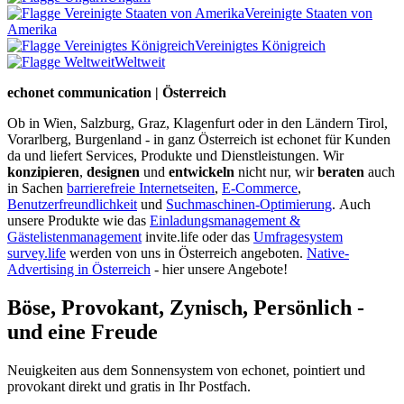
Vereinigte Staaten von
Amerika
Vereinigtes Königreich
Weltweit
echonet communication | Österreich
Ob in Wien, Salzburg, Graz, Klagenfurt oder in den Ländern Tirol,
Vorarlberg, Burgenland - in ganz Österreich ist echonet für Kunden
da und liefert Services, Produkte und Dienstleistungen. Wir
konzipieren
,
designen
und
entwickeln
nicht nur, wir
beraten
auch
in Sachen
barrierefreie Internetseiten
,
E-Commerce
,
Benutzerfreundlichkeit
und
Suchmaschinen-Optimierung
.
Auch
unsere Produkte wie das
Einladungsmanagement &
Gästelistenmanagement
invite.life oder das
Umfragesystem
survey.life
werden von uns in Österreich angeboten.
Native-
Advertising in Österreich
- hier unsere Angebote!
Böse, Provokant, Zynisch, Persönlich -
und eine Freude
Neuigkeiten aus dem Sonnensystem von echonet, pointiert und
provokant direkt und gratis in Ihr Postfach.