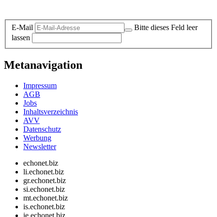
Datenschutz-Information zum Newsletter
E-Mail
Bitte dieses Feld leer
lassen
Metanavigation
Impressum
AGB
Jobs
Inhaltsverzeichnis
AVV
Datenschutz
Werbung
Newsletter
echonet.biz
li.echonet.biz
gr.echonet.biz
si.echonet.biz
mt.echonet.biz
is.echonet.biz
ie.echonet.biz