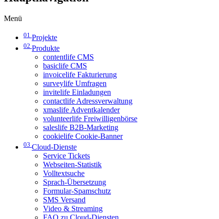
Menü
01
Projekte
02
Produkte
contentlife CMS
basiclife CMS
invoicelife Fakturierung
surveylife Umfragen
invitelife Einladungen
contactlife Adressverwaltung
xmaslife Adventkalender
volunteerlife Freiwilligenbörse
saleslife B2B-Marketing
cookielife Cookie-Banner
03
Cloud-Dienste
Service Tickets
Webseiten-Statistik
Volltextsuche
Sprach-Übersetzung
Formular-Spamschutz
SMS Versand
Video & Streaming
FAQ zu Cloud-Diensten