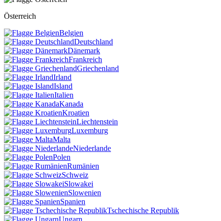
Österreich
Belgien
Deutschland
Dänemark
Frankreich
Griechenland
Irland
Island
Italien
Kanada
Kroatien
Liechtenstein
Luxemburg
Malta
Niederlande
Polen
Rumänien
Schweiz
Slowakei
Slowenien
Spanien
Tschechische Republik
Ungarn