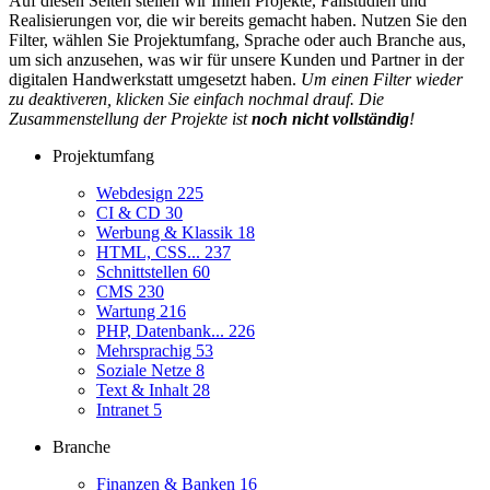
Auf diesen Seiten stellen wir Ihnen Projekte, Fallstudien und
Realisierungen vor, die wir bereits gemacht haben. Nutzen Sie den
Filter, wählen Sie Projektumfang, Sprache oder auch Branche aus,
um sich anzusehen, was wir für unsere Kunden und Partner in der
digitalen Handwerkstatt umgesetzt haben.
Um einen Filter wieder
zu deaktiveren, klicken Sie einfach nochmal drauf. Die
Zusammenstellung der Projekte ist
noch nicht vollständig
!
Projektumfang
Webdesign
225
CI & CD
30
Werbung & Klassik
18
HTML, CSS...
237
Schnittstellen
60
CMS
230
Wartung
216
PHP, Datenbank...
226
Mehrsprachig
53
Soziale Netze
8
Text & Inhalt
28
Intranet
5
Branche
Finanzen & Banken
16