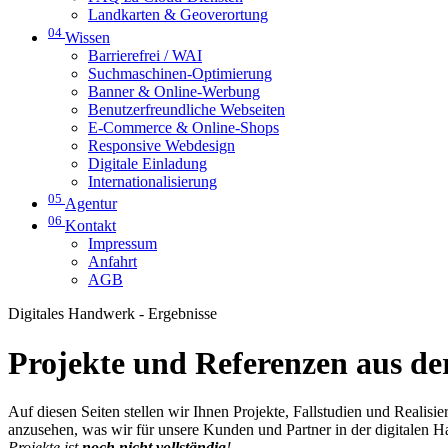
Landkarten & Geoverortung
04
Wissen
Barrierefrei / WAI
Suchmaschinen-Optimierung
Banner & Online-Werbung
Benutzerfreundliche Webseiten
E-Commerce & Online-Shops
Responsive Webdesign
Digitale Einladung
Internationalisierung
05
Agentur
06
Kontakt
Impressum
Anfahrt
AGB
Digitales Handwerk - Ergebnisse
Projekte und Referenzen aus der
Auf diesen Seiten stellen wir Ihnen Projekte, Fallstudien und Realis
anzusehen, was wir für unsere Kunden und Partner in der digitalen 
Projekte ist
noch nicht vollständig
!