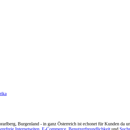
rika
rarlberg, Burgenland - in ganz Österreich ist echonet für Kunden da un
ierefreie Internetseiten
,
E-Commerce
,
Benutzerfreundlichkeit
und
Such