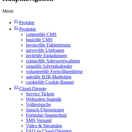
Menü
01
Projekte
02
Produkte
contentlife CMS
basiclife CMS
invoicelife Fakturierung
surveylife Umfragen
invitelife Einladungen
contactlife Adressverwaltung
xmaslife Adventkalender
volunteerlife Freiwilligenbörse
saleslife B2B-Marketing
cookielife Cookie-Banner
03
Cloud-Dienste
Service Tickets
Webseiten-Statistik
Volltextsuche
Sprach-Übersetzung
Formular-Spamschutz
SMS Versand
Video & Streaming
FAQ zu Cloud-Diensten