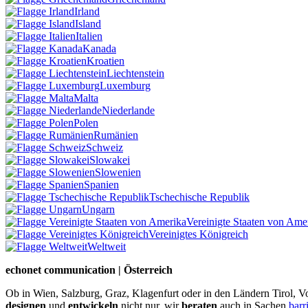
Irland
Island
Italien
Kanada
Kroatien
Liechtenstein
Luxemburg
Malta
Niederlande
Polen
Rumänien
Schweiz
Slowakei
Slowenien
Spanien
Tschechische Republik
Ungarn
Vereinigte Staaten von Ame
Vereinigtes Königreich
Weltweit
echonet communication | Österreich
Ob in Wien, Salzburg, Graz, Klagenfurt oder in den Ländern Tirol, Vo
designen
und
entwickeln
nicht nur, wir
beraten
auch in Sachen
barr