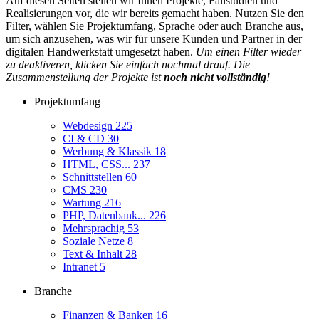
Auf diesen Seiten stellen wir Ihnen Projekte, Fallstudien und
Realisierungen vor, die wir bereits gemacht haben. Nutzen Sie den
Filter, wählen Sie Projektumfang, Sprache oder auch Branche aus,
um sich anzusehen, was wir für unsere Kunden und Partner in der
digitalen Handwerkstatt umgesetzt haben.
Um einen Filter wieder
zu deaktiveren, klicken Sie einfach nochmal drauf. Die
Zusammenstellung der Projekte ist
noch nicht vollständig
!
Projektumfang
Webdesign
225
CI & CD
30
Werbung & Klassik
18
HTML, CSS...
237
Schnittstellen
60
CMS
230
Wartung
216
PHP, Datenbank...
226
Mehrsprachig
53
Soziale Netze
8
Text & Inhalt
28
Intranet
5
Branche
Finanzen & Banken
16