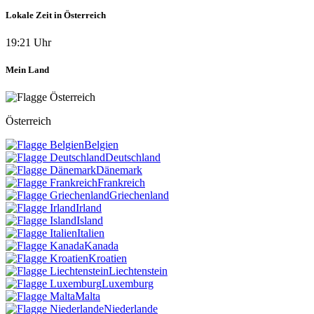
Lokale Zeit in Österreich
19:21 Uhr
Mein Land
Österreich
Belgien
Deutschland
Dänemark
Frankreich
Griechenland
Irland
Island
Italien
Kanada
Kroatien
Liechtenstein
Luxemburg
Malta
Niederlande