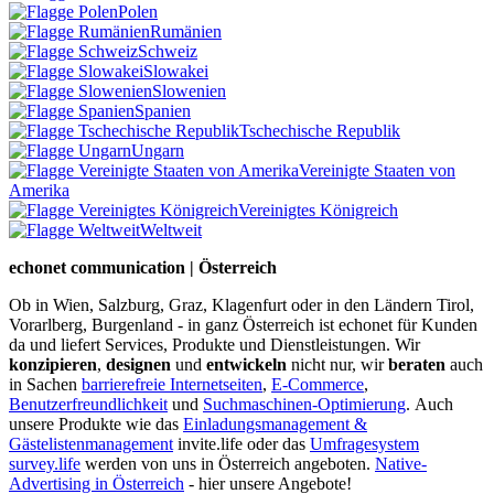
Polen
Rumänien
Schweiz
Slowakei
Slowenien
Spanien
Tschechische Republik
Ungarn
Vereinigte Staaten von
Amerika
Vereinigtes Königreich
Weltweit
echonet communication | Österreich
Ob in Wien, Salzburg, Graz, Klagenfurt oder in den Ländern Tirol,
Vorarlberg, Burgenland - in ganz Österreich ist echonet für Kunden
da und liefert Services, Produkte und Dienstleistungen. Wir
konzipieren
,
designen
und
entwickeln
nicht nur, wir
beraten
auch
in Sachen
barrierefreie Internetseiten
,
E-Commerce
,
Benutzerfreundlichkeit
und
Suchmaschinen-Optimierung
.
Auch
unsere Produkte wie das
Einladungsmanagement &
Gästelistenmanagement
invite.life oder das
Umfragesystem
survey.life
werden von uns in Österreich angeboten.
Native-
Advertising in Österreich
- hier unsere Angebote!