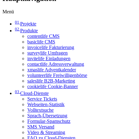
Menü
01
Projekte
02
Produkte
contentlife CMS
basiclife CMS
invoicelife Fakturierung
surveylife Umfragen
invitelife Einladungen
contactlife Adressverwaltung
xmaslife Adventkalender
volunteerlife Freiwilligenbörse
saleslife B2B-Marketing
cookielife Cookie-Banner
03
Cloud-Dienste
Service Tickets
Webseiten-Statistik
Volltextsuche
Sprach-Übersetzung
Formular-Spamschutz
SMS Versand
Video & Streaming
FAQ zu Cloud-Diensten