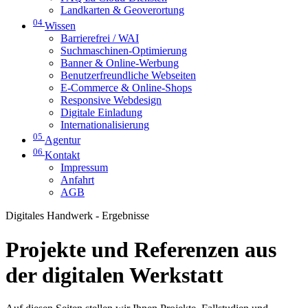
Landkarten & Geoverortung
04
Wissen
Barrierefrei / WAI
Suchmaschinen-Optimierung
Banner & Online-Werbung
Benutzerfreundliche Webseiten
E-Commerce & Online-Shops
Responsive Webdesign
Digitale Einladung
Internationalisierung
05
Agentur
06
Kontakt
Impressum
Anfahrt
AGB
Digitales Handwerk - Ergebnisse
Projekte und Referenzen aus
der digitalen Werkstatt