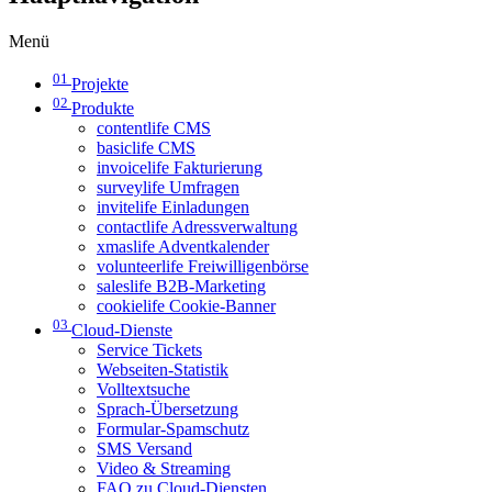
Menü
01
Projekte
02
Produkte
contentlife CMS
basiclife CMS
invoicelife Fakturierung
surveylife Umfragen
invitelife Einladungen
contactlife Adressverwaltung
xmaslife Adventkalender
volunteerlife Freiwilligenbörse
saleslife B2B-Marketing
cookielife Cookie-Banner
03
Cloud-Dienste
Service Tickets
Webseiten-Statistik
Volltextsuche
Sprach-Übersetzung
Formular-Spamschutz
SMS Versand
Video & Streaming
FAQ zu Cloud-Diensten