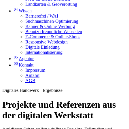
Landkarten & Geoverortung
04
Wissen
Barrierefrei / WAI
Suchmaschinen-Optimierung
Banner & Online-Werbung
Benutzerfreundliche Webseiten
E-Commerce & Online-Shops
Responsive Webdesign
Digitale Einladung
Internationalisierung
05
Agentur
06
Kontakt
Impressum
Anfahrt
AGB
Digitales Handwerk - Ergebnisse
Projekte und Referenzen aus
der digitalen Werkstatt