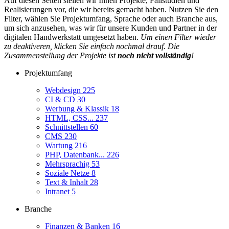
Auf diesen Seiten stellen wir Ihnen Projekte, Fallstudien und
Realisierungen vor, die wir bereits gemacht haben. Nutzen Sie den
Filter, wählen Sie Projektumfang, Sprache oder auch Branche aus,
um sich anzusehen, was wir für unsere Kunden und Partner in der
digitalen Handwerkstatt umgesetzt haben.
Um einen Filter wieder
zu deaktiveren, klicken Sie einfach nochmal drauf. Die
Zusammenstellung der Projekte ist
noch nicht vollständig
!
Projektumfang
Webdesign
225
CI & CD
30
Werbung & Klassik
18
HTML, CSS...
237
Schnittstellen
60
CMS
230
Wartung
216
PHP, Datenbank...
226
Mehrsprachig
53
Soziale Netze
8
Text & Inhalt
28
Intranet
5
Branche
Finanzen & Banken
16