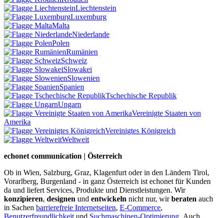
Liechtenstein
Luxemburg
Malta
Niederlande
Polen
Rumänien
Schweiz
Slowakei
Slowenien
Spanien
Tschechische Republik
Ungarn
Vereinigte Staaten von
Amerika
Vereinigtes Königreich
Weltweit
echonet communication | Österreich
Ob in Wien, Salzburg, Graz, Klagenfurt oder in den Ländern Tirol,
Vorarlberg, Burgenland - in ganz Österreich ist echonet für Kunden
da und liefert Services, Produkte und Dienstleistungen. Wir
konzipieren
,
designen
und
entwickeln
nicht nur, wir
beraten
auch
in Sachen
barrierefreie Internetseiten
,
E-Commerce
,
Benutzerfreundlichkeit
und
Suchmaschinen-Optimierung
.
Auch