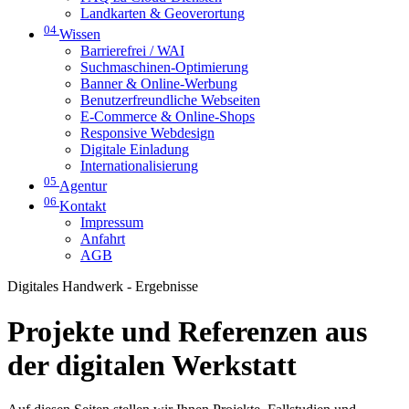
Landkarten & Geoverortung
04
Wissen
Barrierefrei / WAI
Suchmaschinen-Optimierung
Banner & Online-Werbung
Benutzerfreundliche Webseiten
E-Commerce & Online-Shops
Responsive Webdesign
Digitale Einladung
Internationalisierung
05
Agentur
06
Kontakt
Impressum
Anfahrt
AGB
Digitales Handwerk - Ergebnisse
Projekte und Referenzen aus
der digitalen Werkstatt