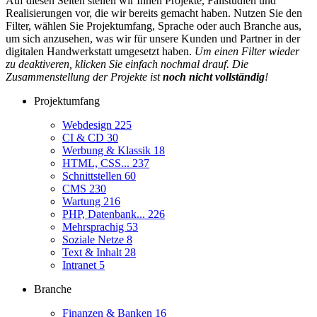
Auf diesen Seiten stellen wir Ihnen Projekte, Fallstudien und
Realisierungen vor, die wir bereits gemacht haben. Nutzen Sie den
Filter, wählen Sie Projektumfang, Sprache oder auch Branche aus,
um sich anzusehen, was wir für unsere Kunden und Partner in der
digitalen Handwerkstatt umgesetzt haben.
Um einen Filter wieder
zu deaktiveren, klicken Sie einfach nochmal drauf. Die
Zusammenstellung der Projekte ist
noch nicht vollständig
!
Projektumfang
Webdesign
225
CI & CD
30
Werbung & Klassik
18
HTML, CSS...
237
Schnittstellen
60
CMS
230
Wartung
216
PHP, Datenbank...
226
Mehrsprachig
53
Soziale Netze
8
Text & Inhalt
28
Intranet
5
Branche
Finanzen & Banken
16