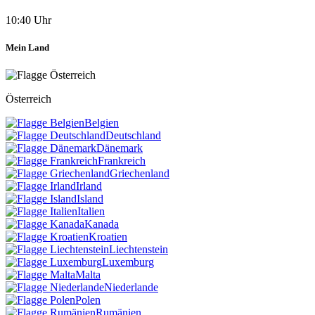
10:40 Uhr
Mein Land
Österreich
Belgien
Deutschland
Dänemark
Frankreich
Griechenland
Irland
Island
Italien
Kanada
Kroatien
Liechtenstein
Luxemburg
Malta
Niederlande
Polen
Rumänien