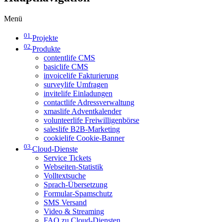
Menü
01
Projekte
02
Produkte
contentlife CMS
basiclife CMS
invoicelife Fakturierung
surveylife Umfragen
invitelife Einladungen
contactlife Adressverwaltung
xmaslife Adventkalender
volunteerlife Freiwilligenbörse
saleslife B2B-Marketing
cookielife Cookie-Banner
03
Cloud-Dienste
Service Tickets
Webseiten-Statistik
Volltextsuche
Sprach-Übersetzung
Formular-Spamschutz
SMS Versand
Video & Streaming
FAQ zu Cloud-Diensten