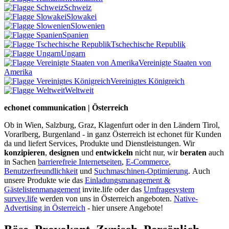
Schweiz
Slowakei
Slowenien
Spanien
Tschechische Republik
Ungarn
Vereinigte Staaten von
Amerika
Vereinigtes Königreich
Weltweit
echonet communication | Österreich
Ob in Wien, Salzburg, Graz, Klagenfurt oder in den Ländern Tirol,
Vorarlberg, Burgenland - in ganz Österreich ist echonet für Kunden
da und liefert Services, Produkte und Dienstleistungen. Wir
konzipieren
,
designen
und
entwickeln
nicht nur, wir
beraten
auch
in Sachen
barrierefreie Internetseiten
,
E-Commerce
,
Benutzerfreundlichkeit
und
Suchmaschinen-Optimierung
.
Auch
unsere Produkte wie das
Einladungsmanagement &
Gästelistenmanagement
invite.life oder das
Umfragesystem
survey.life
werden von uns in Österreich angeboten.
Native-
Advertising in Österreich
- hier unsere Angebote!