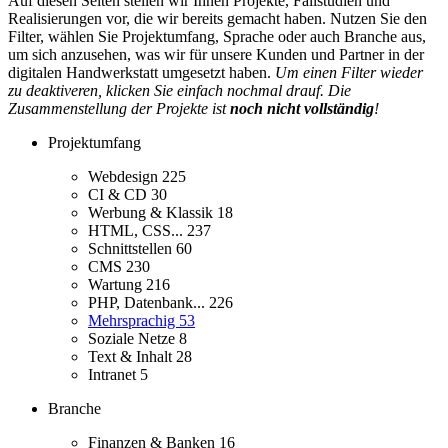
Auf diesen Seiten stellen wir Ihnen Projekte, Fallstudien und
Realisierungen vor, die wir bereits gemacht haben. Nutzen Sie den
Filter, wählen Sie Projektumfang, Sprache oder auch Branche aus,
um sich anzusehen, was wir für unsere Kunden und Partner in der
digitalen Handwerkstatt umgesetzt haben.
Um einen Filter wieder
zu deaktiveren, klicken Sie einfach nochmal drauf. Die
Zusammenstellung der Projekte ist
noch nicht vollständig
!
Projektumfang
Webdesign
225
CI & CD
30
Werbung & Klassik
18
HTML, CSS...
237
Schnittstellen
60
CMS
230
Wartung
216
PHP, Datenbank...
226
Mehrsprachig
53
Soziale Netze
8
Text & Inhalt
28
Intranet
5
Branche
Finanzen & Banken
16