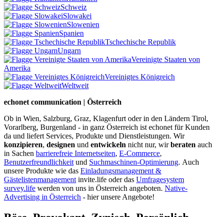
Schweiz
Slowakei
Slowenien
Spanien
Tschechische Republik
Ungarn
Vereinigte Staaten von
Amerika
Vereinigtes Königreich
Weltweit
echonet communication | Österreich
Ob in Wien, Salzburg, Graz, Klagenfurt oder in den Ländern Tirol,
Vorarlberg, Burgenland - in ganz Österreich ist echonet für Kunden
da und liefert Services, Produkte und Dienstleistungen. Wir
konzipieren
,
designen
und
entwickeln
nicht nur, wir
beraten
auch
in Sachen
barrierefreie Internetseiten
,
E-Commerce
,
Benutzerfreundlichkeit
und
Suchmaschinen-Optimierung
.
Auch
unsere Produkte wie das
Einladungsmanagement &
Gästelistenmanagement
invite.life oder das
Umfragesystem
survey.life
werden von uns in Österreich angeboten.
Native-
Advertising in Österreich
- hier unsere Angebote!