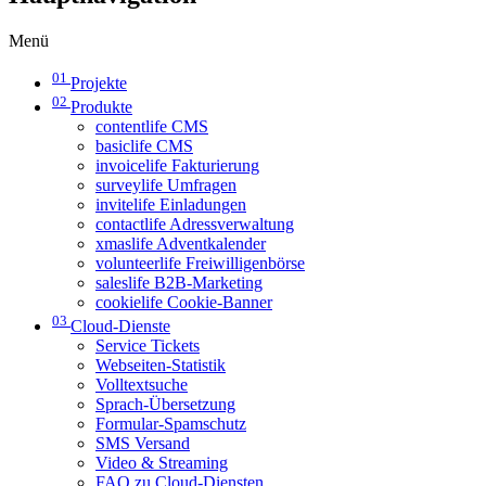
Menü
01
Projekte
02
Produkte
contentlife CMS
basiclife CMS
invoicelife Fakturierung
surveylife Umfragen
invitelife Einladungen
contactlife Adressverwaltung
xmaslife Adventkalender
volunteerlife Freiwilligenbörse
saleslife B2B-Marketing
cookielife Cookie-Banner
03
Cloud-Dienste
Service Tickets
Webseiten-Statistik
Volltextsuche
Sprach-Übersetzung
Formular-Spamschutz
SMS Versand
Video & Streaming
FAQ zu Cloud-Diensten