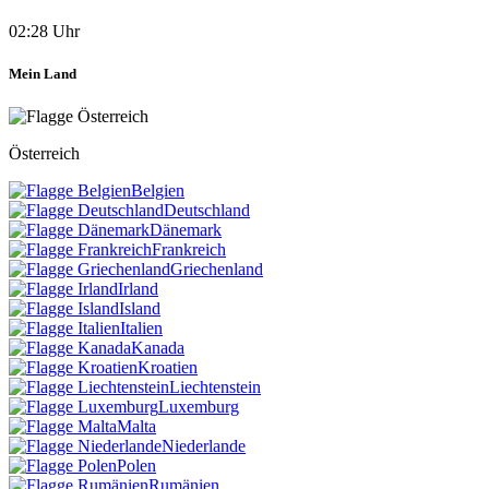
02:28 Uhr
Mein Land
Österreich
Belgien
Deutschland
Dänemark
Frankreich
Griechenland
Irland
Island
Italien
Kanada
Kroatien
Liechtenstein
Luxemburg
Malta
Niederlande
Polen
Rumänien