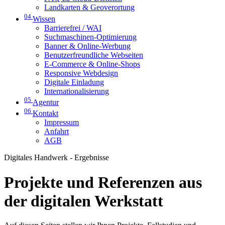
Landkarten & Geoverortung
04
Wissen
Barrierefrei / WAI
Suchmaschinen-Optimierung
Banner & Online-Werbung
Benutzerfreundliche Webseiten
E-Commerce & Online-Shops
Responsive Webdesign
Digitale Einladung
Internationalisierung
05
Agentur
06
Kontakt
Impressum
Anfahrt
AGB
Digitales Handwerk - Ergebnisse
Projekte und Referenzen aus
der digitalen Werkstatt