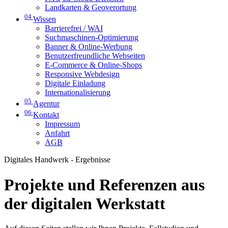
Landkarten & Geoverortung
04
Wissen
Barrierefrei / WAI
Suchmaschinen-Optimierung
Banner & Online-Werbung
Benutzerfreundliche Webseiten
E-Commerce & Online-Shops
Responsive Webdesign
Digitale Einladung
Internationalisierung
05
Agentur
06
Kontakt
Impressum
Anfahrt
AGB
Digitales Handwerk - Ergebnisse
Projekte und Referenzen aus
der digitalen Werkstatt