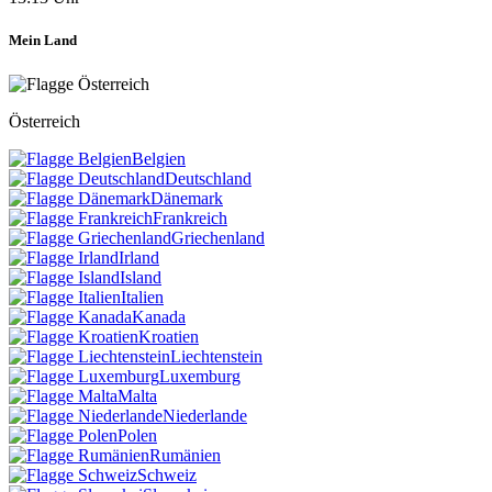
Mein Land
Österreich
Belgien
Deutschland
Dänemark
Frankreich
Griechenland
Irland
Island
Italien
Kanada
Kroatien
Liechtenstein
Luxemburg
Malta
Niederlande
Polen
Rumänien
Schweiz