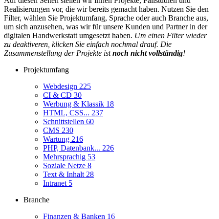
Auf diesen Seiten stellen wir Ihnen Projekte, Fallstudien und
Realisierungen vor, die wir bereits gemacht haben. Nutzen Sie den
Filter, wählen Sie Projektumfang, Sprache oder auch Branche aus,
um sich anzusehen, was wir für unsere Kunden und Partner in der
digitalen Handwerkstatt umgesetzt haben.
Um einen Filter wieder
zu deaktiveren, klicken Sie einfach nochmal drauf. Die
Zusammenstellung der Projekte ist
noch nicht vollständig
!
Projektumfang
Webdesign
225
CI & CD
30
Werbung & Klassik
18
HTML, CSS...
237
Schnittstellen
60
CMS
230
Wartung
216
PHP, Datenbank...
226
Mehrsprachig
53
Soziale Netze
8
Text & Inhalt
28
Intranet
5
Branche
Finanzen & Banken
16