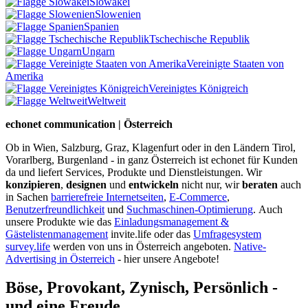
Slowakei
Slowenien
Spanien
Tschechische Republik
Ungarn
Vereinigte Staaten von
Amerika
Vereinigtes Königreich
Weltweit
echonet communication | Österreich
Ob in Wien, Salzburg, Graz, Klagenfurt oder in den Ländern Tirol,
Vorarlberg, Burgenland - in ganz Österreich ist echonet für Kunden
da und liefert Services, Produkte und Dienstleistungen. Wir
konzipieren
,
designen
und
entwickeln
nicht nur, wir
beraten
auch
in Sachen
barrierefreie Internetseiten
,
E-Commerce
,
Benutzerfreundlichkeit
und
Suchmaschinen-Optimierung
.
Auch
unsere Produkte wie das
Einladungsmanagement &
Gästelistenmanagement
invite.life oder das
Umfragesystem
survey.life
werden von uns in Österreich angeboten.
Native-
Advertising in Österreich
- hier unsere Angebote!
Böse, Provokant, Zynisch, Persönlich -
und eine Freude