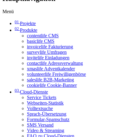
Menü
01
Projekte
02
Produkte
contentlife CMS
basiclife CMS
invoicelife Fakturierung
surveylife Umfragen
invitelife Einladungen
contactlife Adressverwaltung
xmaslife Adventkalender
volunteerlife Freiwilligenbörse
saleslife B2B-Marketing
cookielife Cookie-Banner
03
Cloud-Dienste
Service Tickets
Webseiten-Statistik
Volltextsuche
Sprach-Übersetzung
Formular-Spamschutz
SMS Versand
Video & Streaming
FAQ zu Cloud-Diensten