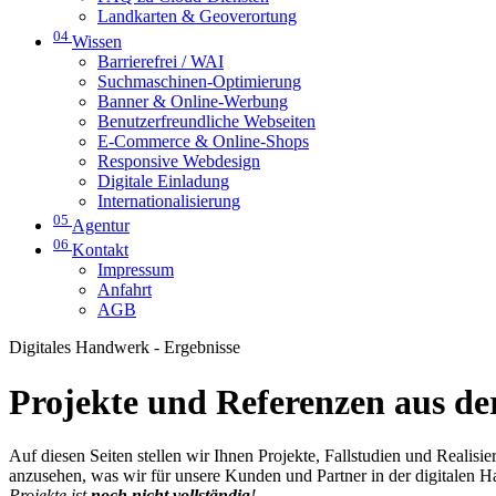
Landkarten & Geoverortung
04
Wissen
Barrierefrei / WAI
Suchmaschinen-Optimierung
Banner & Online-Werbung
Benutzerfreundliche Webseiten
E-Commerce & Online-Shops
Responsive Webdesign
Digitale Einladung
Internationalisierung
05
Agentur
06
Kontakt
Impressum
Anfahrt
AGB
Digitales Handwerk - Ergebnisse
Projekte und Referenzen aus der
Auf diesen Seiten stellen wir Ihnen Projekte, Fallstudien und Realis
anzusehen, was wir für unsere Kunden und Partner in der digitalen 
Projekte ist
noch nicht vollständig
!