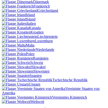
Dänemark
Frankreich
Griechenland
Irland
Island
Italien
Kanada
Kroatien
Liechtenstein
Luxemburg
Malta
Niederlande
Polen
Rumänien
Schweiz
Slowakei
Slowenien
Spanien
Tschechische Republik
Ungarn
Vereinigte Staaten von
Amerika
Vereinigtes Königreich
Weltweit