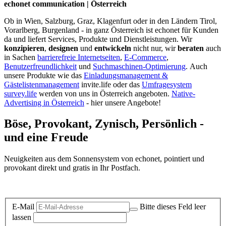
echonet communication | Österreich
Ob in Wien, Salzburg, Graz, Klagenfurt oder in den Ländern Tirol,
Vorarlberg, Burgenland - in ganz Österreich ist echonet für Kunden
da und liefert Services, Produkte und Dienstleistungen. Wir
konzipieren
,
designen
und
entwickeln
nicht nur, wir
beraten
auch
in Sachen
barrierefreie Internetseiten
,
E-Commerce
,
Benutzerfreundlichkeit
und
Suchmaschinen-Optimierung
.
Auch
unsere Produkte wie das
Einladungsmanagement &
Gästelistenmanagement
invite.life oder das
Umfragesystem
survey.life
werden von uns in Österreich angeboten.
Native-
Advertising in Österreich
- hier unsere Angebote!
Böse, Provokant, Zynisch, Persönlich -
und eine Freude
Neuigkeiten aus dem Sonnensystem von echonet, pointiert und
provokant direkt und gratis in Ihr Postfach.
Datenschutz-Information zum Newsletter
E-Mail
Bitte dieses Feld leer
lassen