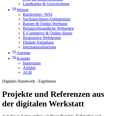
Landkarten & Geoverortung
04
Wissen
Barrierefrei / WAI
Suchmaschinen-Optimierung
Banner & Online-Werbung
Benutzerfreundliche Webseiten
E-Commerce & Online-Shops
Responsive Webdesign
Digitale Einladung
Internationalisierung
05
Agentur
06
Kontakt
Impressum
Anfahrt
AGB
Digitales Handwerk - Ergebnisse
Projekte und Referenzen aus
der digitalen Werkstatt