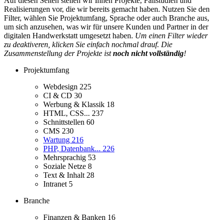
Auf diesen Seiten stellen wir Ihnen Projekte, Fallstudien und
Realisierungen vor, die wir bereits gemacht haben. Nutzen Sie den
Filter, wählen Sie Projektumfang, Sprache oder auch Branche aus,
um sich anzusehen, was wir für unsere Kunden und Partner in der
digitalen Handwerkstatt umgesetzt haben.
Um einen Filter wieder
zu deaktiveren, klicken Sie einfach nochmal drauf. Die
Zusammenstellung der Projekte ist
noch nicht vollständig
!
Projektumfang
Webdesign
225
CI & CD
30
Werbung & Klassik
18
HTML, CSS...
237
Schnittstellen
60
CMS
230
Wartung
216
PHP, Datenbank...
226
Mehrsprachig
53
Soziale Netze
8
Text & Inhalt
28
Intranet
5
Branche
Finanzen & Banken
16