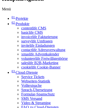
Menü
01
Projekte
02
Produkte
contentlife CMS
basiclife CMS
invoicelife Fakturierung
surveylife Umfragen
invitelife Einladungen
contactlife Adressverwaltung
xmaslife Adventkalender
volunteerlife Freiwilligenbörse
saleslife B2B-Marketing
cookielife Cookie-Banner
03
Cloud-Dienste
Service Tickets
Webseiten-Statistik
Volltextsuche
Sprach-Übersetzung
Formular-Spamschutz
SMS Versand
Video & Streaming
FAQ zu Cloud-Diensten