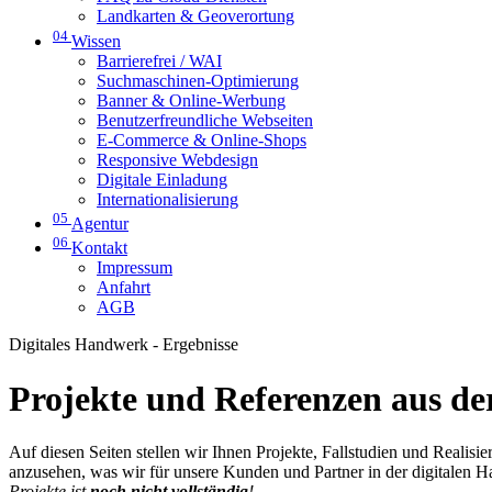
Landkarten & Geoverortung
04
Wissen
Barrierefrei / WAI
Suchmaschinen-Optimierung
Banner & Online-Werbung
Benutzerfreundliche Webseiten
E-Commerce & Online-Shops
Responsive Webdesign
Digitale Einladung
Internationalisierung
05
Agentur
06
Kontakt
Impressum
Anfahrt
AGB
Digitales Handwerk - Ergebnisse
Projekte und Referenzen aus der
Auf diesen Seiten stellen wir Ihnen Projekte, Fallstudien und Realis
anzusehen, was wir für unsere Kunden und Partner in der digitalen 
Projekte ist
noch nicht vollständig
!