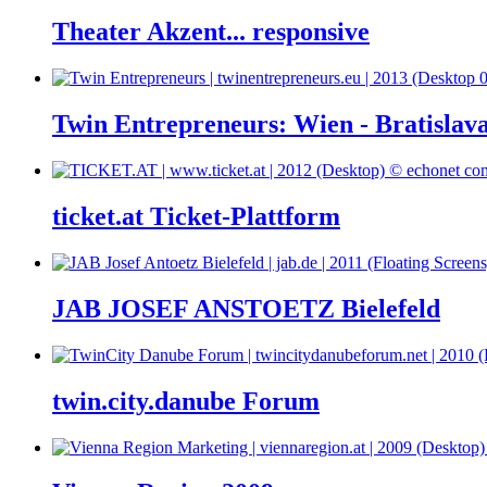
Theater Akzent... responsive
Twin Entrepreneurs: Wien - Bratislav
ticket.at Ticket-Plattform
JAB JOSEF ANSTOETZ Bielefeld
twin.city.danube Forum