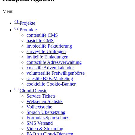
Menü
01
Projekte
02
Produkte
contentlife CMS
basiclife CMS
invoicelife Fakturierung
surveylife Umfragen
invitelife Einladungen
contactlife Adressverwaltung
xmaslife Adventkalender
volunteerlife Freiwilligenbörse
saleslife B2B-Marketing
cookielife Cookie-Banner
03
Cloud-Dienste
Service Tickets
Webseiten-Statistik
Volltextsuche
Sprach-Übersetzung
Formular-Spamschutz
SMS Versand
Video & Streaming
FAQ zu Cloud-Diensten