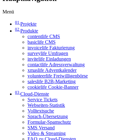
Menü
01
Projekte
02
Produkte
contentlife CMS
basiclife CMS
invoicelife Fakturierung
surveylife Umfragen
invitelife Einladungen
contactlife Adressverwaltung
xmaslife Adventkalender
volunteerlife Freiwilligenbörse
saleslife B2B-Marketing
cookielife Cookie-Banner
03
Cloud-Dienste
Service Tickets
Webseiten-Statistik
Volltextsuche
Sprach-Übersetzung
Formular-Spamschutz
SMS Versand
Video & Streaming
FAQ zu Cloud-Diensten