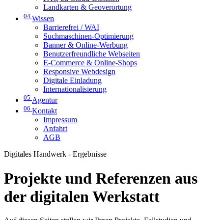
Landkarten & Geoverortung
04
Wissen
Barrierefrei / WAI
Suchmaschinen-Optimierung
Banner & Online-Werbung
Benutzerfreundliche Webseiten
E-Commerce & Online-Shops
Responsive Webdesign
Digitale Einladung
Internationalisierung
05
Agentur
06
Kontakt
Impressum
Anfahrt
AGB
Digitales Handwerk - Ergebnisse
Projekte und Referenzen aus
der digitalen Werkstatt