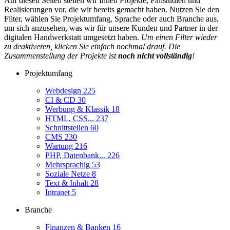
Auf diesen Seiten stellen wir Ihnen Projekte, Fallstudien und
Realisierungen vor, die wir bereits gemacht haben. Nutzen Sie den
Filter, wählen Sie Projektumfang, Sprache oder auch Branche aus,
um sich anzusehen, was wir für unsere Kunden und Partner in der
digitalen Handwerkstatt umgesetzt haben.
Um einen Filter wieder
zu deaktiveren, klicken Sie einfach nochmal drauf. Die
Zusammenstellung der Projekte ist
noch nicht vollständig
!
Projektumfang
Webdesign
225
CI & CD
30
Werbung & Klassik
18
HTML, CSS...
237
Schnittstellen
60
CMS
230
Wartung
216
PHP, Datenbank...
226
Mehrsprachig
53
Soziale Netze
8
Text & Inhalt
28
Intranet
5
Branche
Finanzen & Banken
16