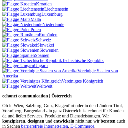
Kroatien
Liechtenstein
Luxemburg
Malta
Niederlande
Polen
Rumänien
Schweiz
Slowakei
Slowenien
Spanien
Tschechische Republik
Ungarn
Vereinigte Staaten von
Amerika
Vereinigtes Königreich
Weltweit
echonet communication | Österreich
Ob in Wien, Salzburg, Graz, Klagenfurt oder in den Ländern Tirol,
Vorarlberg, Burgenland - in ganz Österreich ist echonet für Kunden
da und liefert Services, Produkte und Dienstleistungen. Wir
konzipieren
,
designen
und
entwickeln
nicht nur, wir
beraten
auch
in Sachen
barrierefreie Internetseiten
,
E-Commerce
,