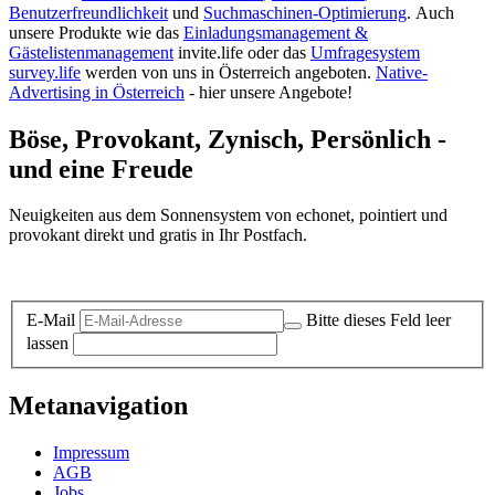
Benutzerfreundlichkeit
und
Suchmaschinen-Optimierung
.
Auch
unsere Produkte wie das
Einladungsmanagement &
Gästelistenmanagement
invite.life oder das
Umfragesystem
survey.life
werden von uns in Österreich angeboten.
Native-
Advertising in Österreich
- hier unsere Angebote!
Böse, Provokant, Zynisch, Persönlich -
und eine Freude
Neuigkeiten aus dem Sonnensystem von echonet, pointiert und
provokant direkt und gratis in Ihr Postfach.
Datenschutz-Information zum Newsletter
E-Mail
Bitte dieses Feld leer
lassen
Metanavigation
Impressum
AGB
Jobs