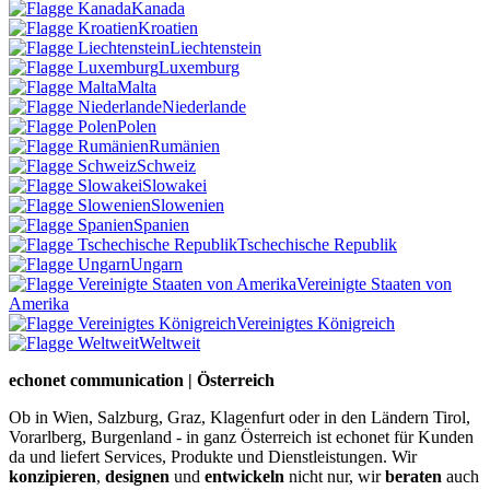
Kanada
Kroatien
Liechtenstein
Luxemburg
Malta
Niederlande
Polen
Rumänien
Schweiz
Slowakei
Slowenien
Spanien
Tschechische Republik
Ungarn
Vereinigte Staaten von
Amerika
Vereinigtes Königreich
Weltweit
echonet communication | Österreich
Ob in Wien, Salzburg, Graz, Klagenfurt oder in den Ländern Tirol,
Vorarlberg, Burgenland - in ganz Österreich ist echonet für Kunden
da und liefert Services, Produkte und Dienstleistungen. Wir
konzipieren
,
designen
und
entwickeln
nicht nur, wir
beraten
auch