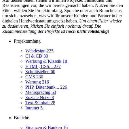
Auf diesen Seiten stellen wir Ihnen Projekte, Fallstudien und
Realisierungen vor, die wir bereits gemacht haben. Nutzen Sie den
Filter, wählen Sie Projektumfang, Sprache oder auch Branche aus,
um sich anzusehen, was wir für unsere Kunden und Partner in der
digitalen Handwerkstatt umgesetzt haben.
Um einen Filter wieder
zu deaktiveren, klicken Sie einfach nochmal drauf. Die
Zusammenstellung der Projekte ist
noch nicht vollständig
!
Projektumfang
Webdesign
225
CI & CD
30
Werbung & Klassik
18
HTML, CSS...
237
Schnittstellen
60
CMS
230
Wartung
216
PHP, Datenbank...
226
Mehrsprachig
53
Soziale Netze
8
Text & Inhalt
28
Intranet
5
Branche
Finanzen & Banken
16