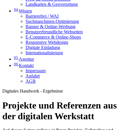
Landkarten & Geoverortung
04
Wissen
Barrierefrei / WAI
Suchmaschinen-Optimierung
Banner & Online-Werbung
Benutzerfreundliche Webseiten
E-Commerce & Online-Shops
Responsive Webdesign
Digitale Einladung
Internationalisierung
05
Agentur
06
Kontakt
Impressum
Anfahrt
AGB
Digitales Handwerk - Ergebnisse
Projekte und Referenzen aus
der digitalen Werkstatt