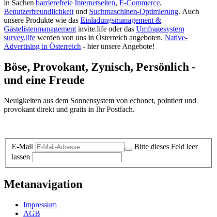
in Sachen
barrierefreie Internetseiten
,
E-Commerce
,
Benutzerfreundlichkeit
und
Suchmaschinen-Optimierung
.
Auch
unsere Produkte wie das
Einladungsmanagement &
Gästelistenmanagement
invite.life oder das
Umfragesystem
survey.life
werden von uns in Österreich angeboten.
Native-
Advertising in Österreich
- hier unsere Angebote!
Böse, Provokant, Zynisch, Persönlich -
und eine Freude
Neuigkeiten aus dem Sonnensystem von echonet, pointiert und
provokant direkt und gratis in Ihr Postfach.
Datenschutz-Information zum Newsletter
E-Mail
Bitte dieses Feld leer
lassen
Metanavigation
Impressum
AGB