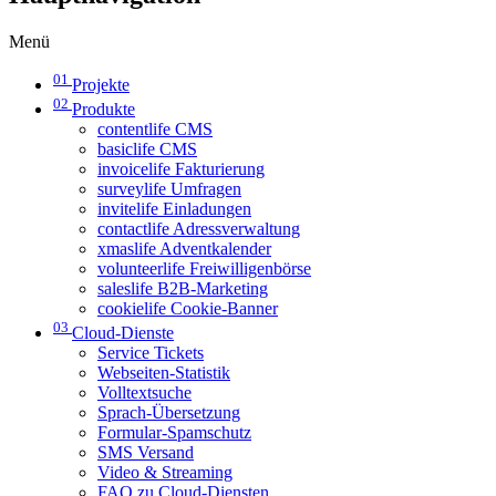
Menü
01
Projekte
02
Produkte
contentlife CMS
basiclife CMS
invoicelife Fakturierung
surveylife Umfragen
invitelife Einladungen
contactlife Adressverwaltung
xmaslife Adventkalender
volunteerlife Freiwilligenbörse
saleslife B2B-Marketing
cookielife Cookie-Banner
03
Cloud-Dienste
Service Tickets
Webseiten-Statistik
Volltextsuche
Sprach-Übersetzung
Formular-Spamschutz
SMS Versand
Video & Streaming
FAQ zu Cloud-Diensten