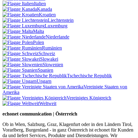
Italien
Kanada
Kroatien
Liechtenstein
Luxemburg
Malta
Niederlande
Polen
Rumänien
Schweiz
Slowakei
Slowenien
Spanien
Tschechische Republik
Ungarn
Vereinigte Staaten von
Amerika
Vereinigtes Königreich
Weltweit
echonet communication | Österreich
Ob in Wien, Salzburg, Graz, Klagenfurt oder in den Ländern Tirol,
Vorarlberg, Burgenland - in ganz Österreich ist echonet für Kunden
da und liefert Services, Produkte und Dienstleistungen. Wir