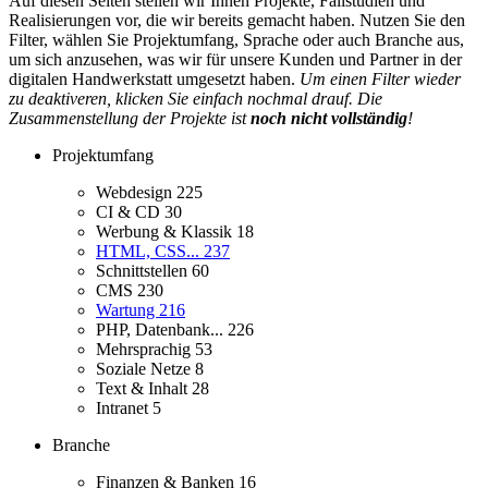
Auf diesen Seiten stellen wir Ihnen Projekte, Fallstudien und
Realisierungen vor, die wir bereits gemacht haben. Nutzen Sie den
Filter, wählen Sie Projektumfang, Sprache oder auch Branche aus,
um sich anzusehen, was wir für unsere Kunden und Partner in der
digitalen Handwerkstatt umgesetzt haben.
Um einen Filter wieder
zu deaktiveren, klicken Sie einfach nochmal drauf. Die
Zusammenstellung der Projekte ist
noch nicht vollständig
!
Projektumfang
Webdesign
225
CI & CD
30
Werbung & Klassik
18
HTML, CSS...
237
Schnittstellen
60
CMS
230
Wartung
216
PHP, Datenbank...
226
Mehrsprachig
53
Soziale Netze
8
Text & Inhalt
28
Intranet
5
Branche
Finanzen & Banken
16