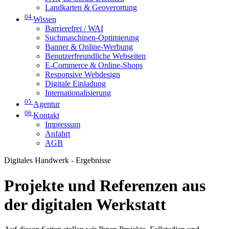
Landkarten & Geoverortung
04
Wissen
Barrierefrei / WAI
Suchmaschinen-Optimierung
Banner & Online-Werbung
Benutzerfreundliche Webseiten
E-Commerce & Online-Shops
Responsive Webdesign
Digitale Einladung
Internationalisierung
05
Agentur
06
Kontakt
Impressum
Anfahrt
AGB
Digitales Handwerk - Ergebnisse
Projekte und Referenzen aus
der digitalen Werkstatt