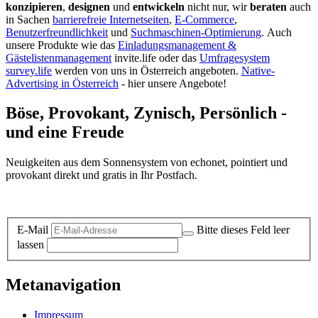
konzipieren
,
designen
und
entwickeln
nicht nur, wir
beraten
auch
in Sachen
barrierefreie Internetseiten
,
E-Commerce
,
Benutzerfreundlichkeit
und
Suchmaschinen-Optimierung
.
Auch
unsere Produkte wie das
Einladungsmanagement &
Gästelistenmanagement
invite.life oder das
Umfragesystem
survey.life
werden von uns in Österreich angeboten.
Native-
Advertising in Österreich
- hier unsere Angebote!
Böse, Provokant, Zynisch, Persönlich -
und eine Freude
Neuigkeiten aus dem Sonnensystem von echonet, pointiert und
provokant direkt und gratis in Ihr Postfach.
Datenschutz-Information zum Newsletter
E-Mail
Bitte dieses Feld leer
lassen
Metanavigation
Impressum