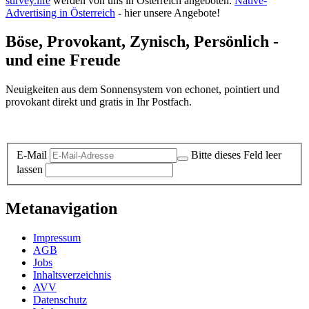
survey.life
werden von uns in Österreich angeboten.
Native-
Advertising in Österreich
- hier unsere Angebote!
Böse, Provokant, Zynisch, Persönlich -
und eine Freude
Neuigkeiten aus dem Sonnensystem von echonet, pointiert und
provokant direkt und gratis in Ihr Postfach.
Datenschutz-Information zum Newsletter
E-Mail
Bitte dieses Feld leer
lassen
Metanavigation
Impressum
AGB
Jobs
Inhaltsverzeichnis
AVV
Datenschutz