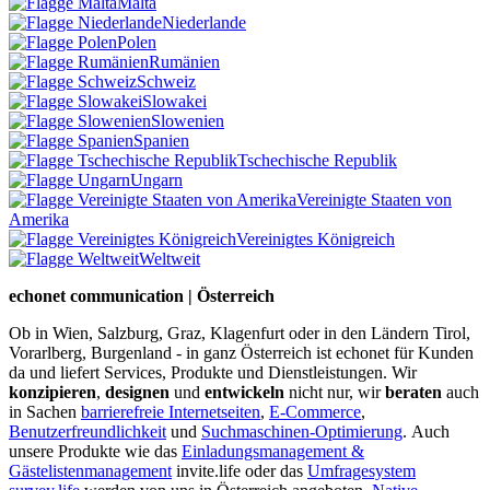
Malta
Niederlande
Polen
Rumänien
Schweiz
Slowakei
Slowenien
Spanien
Tschechische Republik
Ungarn
Vereinigte Staaten von
Amerika
Vereinigtes Königreich
Weltweit
echonet communication | Österreich
Ob in Wien, Salzburg, Graz, Klagenfurt oder in den Ländern Tirol,
Vorarlberg, Burgenland - in ganz Österreich ist echonet für Kunden
da und liefert Services, Produkte und Dienstleistungen. Wir
konzipieren
,
designen
und
entwickeln
nicht nur, wir
beraten
auch
in Sachen
barrierefreie Internetseiten
,
E-Commerce
,
Benutzerfreundlichkeit
und
Suchmaschinen-Optimierung
.
Auch
unsere Produkte wie das
Einladungsmanagement &
Gästelistenmanagement
invite.life oder das
Umfragesystem