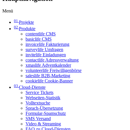
Menü
01
Projekte
02
Produkte
contentlife CMS
basiclife CMS
invoicelife Fakturierung
surveylife Umfragen
invitelife Einladungen
contactlife Adressverwaltung
xmaslife Adventkalender
volunteerlife Freiwilligenbörse
saleslife B2B-Marketing
cookielife Cookie-Banner
03
Cloud-Dienste
Service Tickets
Webseiten-Statistik
Volltextsuche
Sprach-Übersetzung
Formular-Spamschutz
SMS Versand
Video & Streaming
FAQ zu Cloud-Diensten