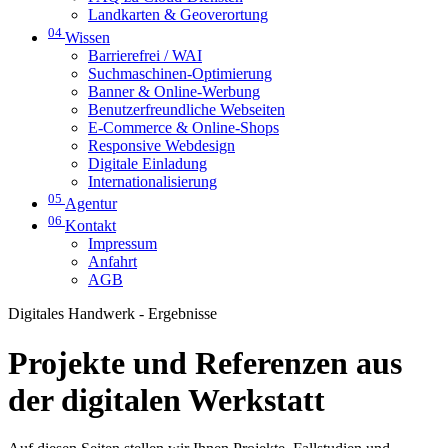
Landkarten & Geoverortung
04
Wissen
Barrierefrei / WAI
Suchmaschinen-Optimierung
Banner & Online-Werbung
Benutzerfreundliche Webseiten
E-Commerce & Online-Shops
Responsive Webdesign
Digitale Einladung
Internationalisierung
05
Agentur
06
Kontakt
Impressum
Anfahrt
AGB
Digitales Handwerk - Ergebnisse
Projekte und Referenzen aus
der digitalen Werkstatt