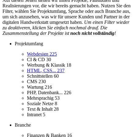
Auf diesen Seiten stellen wir Ihnen Projekte, Fallstudien und
Realisierungen vor, die wir bereits gemacht haben. Nutzen Sie den
Filter, wählen Sie Projektumfang, Sprache oder auch Branche aus,
um sich anzusehen, was wir für unsere Kunden und Partner in der
digitalen Handwerkstatt umgesetzt haben.
Um einen Filter wieder
zu deaktiveren, klicken Sie einfach nochmal drauf. Die
Zusammenstellung der Projekte ist
noch nicht vollständig
!
Projektumfang
Webdesign
225
CI & CD
30
Werbung & Klassik
18
HTML, CSS...
237
Schnittstellen
60
CMS
230
Wartung
216
PHP, Datenbank...
226
Mehrsprachig
53
Soziale Netze
8
Text & Inhalt
28
Intranet
5
Branche
Finanzen & Banken
16