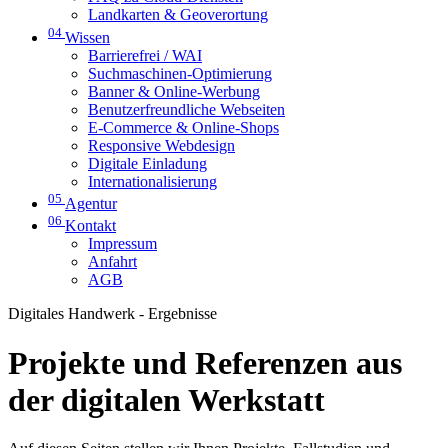
Landkarten & Geoverortung
04
Wissen
Barrierefrei / WAI
Suchmaschinen-Optimierung
Banner & Online-Werbung
Benutzerfreundliche Webseiten
E-Commerce & Online-Shops
Responsive Webdesign
Digitale Einladung
Internationalisierung
05
Agentur
06
Kontakt
Impressum
Anfahrt
AGB
Digitales Handwerk - Ergebnisse
Projekte und Referenzen aus
der digitalen Werkstatt