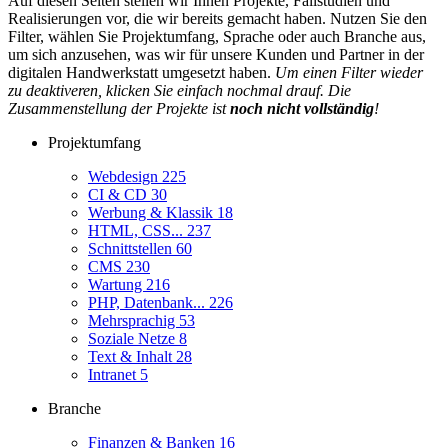
Auf diesen Seiten stellen wir Ihnen Projekte, Fallstudien und
Realisierungen vor, die wir bereits gemacht haben. Nutzen Sie den
Filter, wählen Sie Projektumfang, Sprache oder auch Branche aus,
um sich anzusehen, was wir für unsere Kunden und Partner in der
digitalen Handwerkstatt umgesetzt haben.
Um einen Filter wieder
zu deaktiveren, klicken Sie einfach nochmal drauf. Die
Zusammenstellung der Projekte ist
noch nicht vollständig
!
Projektumfang
Webdesign
225
CI & CD
30
Werbung & Klassik
18
HTML, CSS...
237
Schnittstellen
60
CMS
230
Wartung
216
PHP, Datenbank...
226
Mehrsprachig
53
Soziale Netze
8
Text & Inhalt
28
Intranet
5
Branche
Finanzen & Banken
16