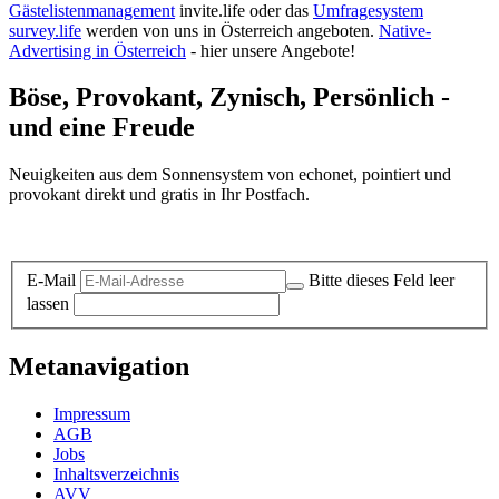
Gästelistenmanagement
invite.life oder das
Umfragesystem
survey.life
werden von uns in Österreich angeboten.
Native-
Advertising in Österreich
- hier unsere Angebote!
Böse, Provokant, Zynisch, Persönlich -
und eine Freude
Neuigkeiten aus dem Sonnensystem von echonet, pointiert und
provokant direkt und gratis in Ihr Postfach.
Datenschutz-Information zum Newsletter
E-Mail
Bitte dieses Feld leer
lassen
Metanavigation
Impressum
AGB
Jobs
Inhaltsverzeichnis
AVV