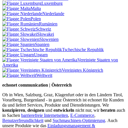
Luxemburg
Malta
Niederlande
Polen
Rumänien
Schweiz
Slowakei
Slowenien
Spanien
Tschechische Republik
Ungarn
Vereinigte Staaten von
Amerika
Vereinigtes Königreich
Weltweit
echonet communication | Österreich
Ob in Wien, Salzburg, Graz, Klagenfurt oder in den Ländern Tirol,
Vorarlberg, Burgenland - in ganz Österreich ist echonet für Kunden
da und liefert Services, Produkte und Dienstleistungen. Wir
konzipieren
,
designen
und
entwickeln
nicht nur, wir
beraten
auch
in Sachen
barrierefreie Internetseiten
,
E-Commerce
,
Benutzerfreundlichkeit
und
Suchmaschinen-Optimierung
.
Auch
unsere Produkte wie das
Einladungsmanagement &