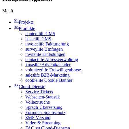
Menü
01
Projekte
02
Produkte
contentlife CMS
basiclife CMS
invoicelife Fakturierung
surveylife Umfragen
invitelife Einladungen
contactlife Adressverwaltung
xmaslife Adventkalender
volunteerlife Freiwilligenbörse
saleslife B2B-Marketing
cookielife Cookie-Banner
03
Cloud-Dienste
Service Tickets
Webseiten-Statistik
Volltextsuche
Sprach-Übersetzung
Formular-Spamschutz
SMS Versand
Video & Streaming
FAQ zu Cloud-Diensten