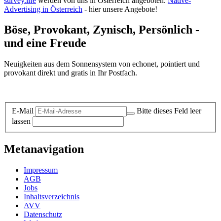
survey.life
werden von uns in Österreich angeboten.
Native-
Advertising in Österreich
- hier unsere Angebote!
Böse, Provokant, Zynisch, Persönlich -
und eine Freude
Neuigkeiten aus dem Sonnensystem von echonet, pointiert und
provokant direkt und gratis in Ihr Postfach.
Datenschutz-Information zum Newsletter
E-Mail
Bitte dieses Feld leer
lassen
Metanavigation
Impressum
AGB
Jobs
Inhaltsverzeichnis
AVV
Datenschutz