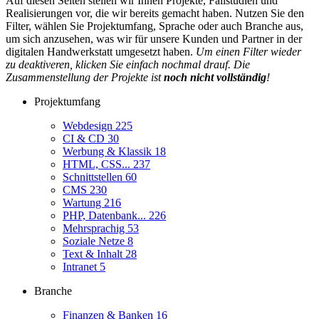
Auf diesen Seiten stellen wir Ihnen Projekte, Fallstudien und
Realisierungen vor, die wir bereits gemacht haben. Nutzen Sie den
Filter, wählen Sie Projektumfang, Sprache oder auch Branche aus,
um sich anzusehen, was wir für unsere Kunden und Partner in der
digitalen Handwerkstatt umgesetzt haben.
Um einen Filter wieder
zu deaktiveren, klicken Sie einfach nochmal drauf. Die
Zusammenstellung der Projekte ist
noch nicht vollständig
!
Projektumfang
Webdesign
225
CI & CD
30
Werbung & Klassik
18
HTML, CSS...
237
Schnittstellen
60
CMS
230
Wartung
216
PHP, Datenbank...
226
Mehrsprachig
53
Soziale Netze
8
Text & Inhalt
28
Intranet
5
Branche
Finanzen & Banken
16