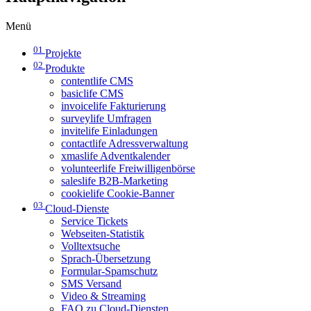
Menü
01
Projekte
02
Produkte
contentlife CMS
basiclife CMS
invoicelife Fakturierung
surveylife Umfragen
invitelife Einladungen
contactlife Adressverwaltung
xmaslife Adventkalender
volunteerlife Freiwilligenbörse
saleslife B2B-Marketing
cookielife Cookie-Banner
03
Cloud-Dienste
Service Tickets
Webseiten-Statistik
Volltextsuche
Sprach-Übersetzung
Formular-Spamschutz
SMS Versand
Video & Streaming
FAQ zu Cloud-Diensten