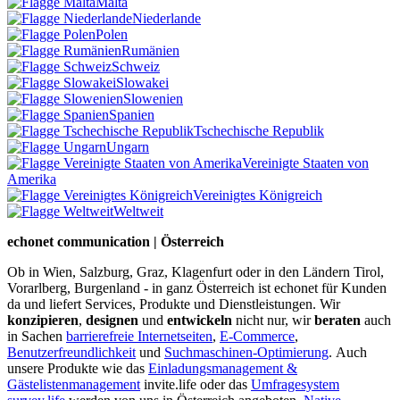
Malta
Niederlande
Polen
Rumänien
Schweiz
Slowakei
Slowenien
Spanien
Tschechische Republik
Ungarn
Vereinigte Staaten von
Amerika
Vereinigtes Königreich
Weltweit
echonet communication | Österreich
Ob in Wien, Salzburg, Graz, Klagenfurt oder in den Ländern Tirol,
Vorarlberg, Burgenland - in ganz Österreich ist echonet für Kunden
da und liefert Services, Produkte und Dienstleistungen. Wir
konzipieren
,
designen
und
entwickeln
nicht nur, wir
beraten
auch
in Sachen
barrierefreie Internetseiten
,
E-Commerce
,
Benutzerfreundlichkeit
und
Suchmaschinen-Optimierung
.
Auch
unsere Produkte wie das
Einladungsmanagement &
Gästelistenmanagement
invite.life oder das
Umfragesystem