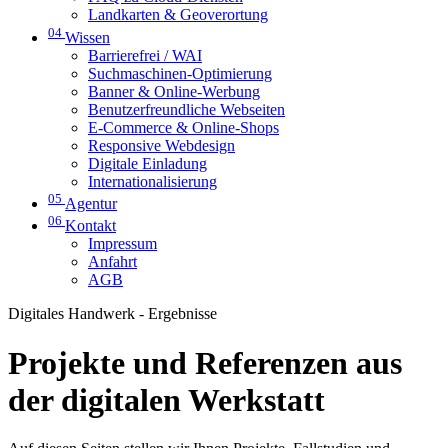
Landkarten & Geoverortung
04
Wissen
Barrierefrei / WAI
Suchmaschinen-Optimierung
Banner & Online-Werbung
Benutzerfreundliche Webseiten
E-Commerce & Online-Shops
Responsive Webdesign
Digitale Einladung
Internationalisierung
05
Agentur
06
Kontakt
Impressum
Anfahrt
AGB
Digitales Handwerk - Ergebnisse
Projekte und Referenzen aus
der digitalen Werkstatt